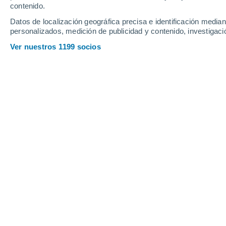
Jueves
6
Viernes
7
contenido.
Datos de localización geográfica precisa e identificación mediant
personalizados, medición de publicidad y contenido, investigació
Ver nuestros 1199 socios
La previsión del tiempo por horas e
JUEVES, 06 DE AGOSTO
Por la tarde
Lluvia débil con cielo
parcialmente nuboso
Salida del sol a las
04:52
Puesta del sol a las
20:47
Primera luz a las
04:04
Última luz a las
21:35
Fase Lunar