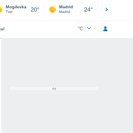
Mogilevka
Madrid
Barcelona
20°
24°
Tver
Madrid
Barcelona
°C
uí