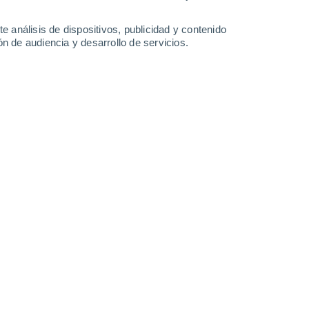
Sábado
8
e análisis de dispositivos, publicidad y contenido
n de audiencia y desarrollo de servicios.
n Mogilevka
30%
17°
Lluvia débil
02:00
1.2 l/m²
Sensación T.
17°
16°
Nubes y claros
05:00
Sensación T.
16°
20°
Soleado
08:00
Sensación T.
20°
26°
Nubes y claros
11:00
Sensación T.
27°