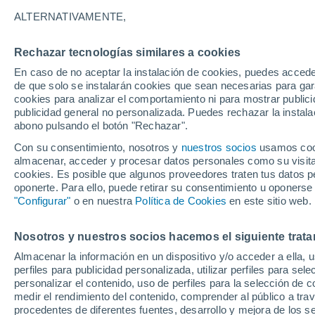
Gráfica del tiempo por horas en 
ALTERNATIVAMENTE,
SÍMBOLO
TEMPERATURA
Rechazar tecnologías similares a cookies
En caso de no aceptar la instalación de cookies, puedes acced
00
03
06
09
12
15
18
21
00
03
06
09
de que solo se instalarán cookies que sean necesarias para garan
cookies para analizar el comportamiento ni para mostrar publici
publicidad general no personalizada. Puedes rechazar la instala
abono pulsando el botón "Rechazar".
28°
Con su consentimiento, nosotros y
nuestros socios
usamos cooki
26°
almacenar, acceder y procesar datos personales como su visita e
26°
cookies. Es posible que algunos proveedores traten tus datos pe
23°
oponerte. Para ello, puede retirar su consentimiento u oponerse
20°
"Configurar"
o en nuestra
Política de Cookies
en este sitio web.
20°
19°
18°
18°
17°
16°
Nosotros y nuestros socios hacemos el siguiente trata
Almacenar la información en un dispositivo y/o acceder a ella, 
perfiles para publicidad personalizada, utilizar perfiles para sele
personalizar el contenido, uso de perfiles para la selección de c
1.5
1.2
medir el rendimiento del contenido, comprender al público a tra
0.4
procedentes de diferentes fuentes, desarrollo y mejora de los se