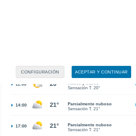
15°
Cielo despejado
02:00
Sensación T.
15°
14°
Soleado
05:00
Sensación T.
14°
17°
Parcialmente nuboso
08:00
Sensación T.
17°
CONFIGURACIÓN
ACEPTAR Y CONTINUAR
20°
Nubes y claros
11:00
Sensación T.
20°
21°
Parcialmente nuboso
14:00
Sensación T.
21°
21°
Parcialmente nuboso
17:00
Sensación T.
21°