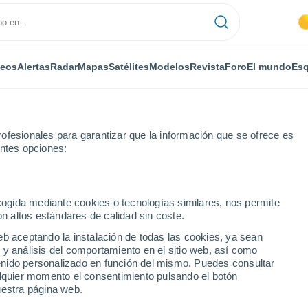
deos
Alertas
Radar
Mapas
Satélites
Modelos
Revista
Foro
El mundo
Esq
ofesionales para garantizar que la información que se ofrece es
entes opciones:
horas
ecogida mediante cookies o tecnologías similares, nos permite
on altos estándares de calidad sin coste.
 (Tver) por horas
eb aceptando la instalación de todas las cookies, ya sean
 y análisis del comportamiento en el sitio web, así como
ntenido personalizado en función del mismo. Puedes consultar
alquier momento el consentimiento pulsando el botón
uestra página web.