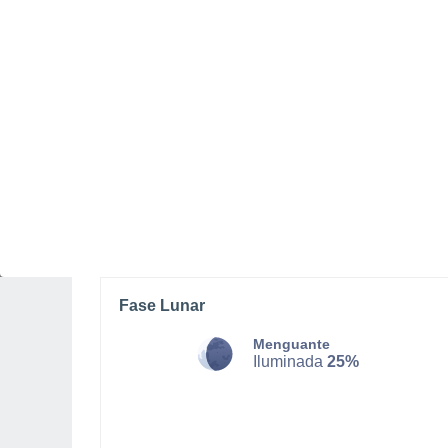
SÁBADO, 08 DE AGOSTO
La mayor parte del día
Nubes y claros
Salida del sol a las
04:57
Puesta del sol a las
20:42
Primera luz a las
04:08
Última luz a las
21:30
Fase Lunar
Menguante
Iluminada
25%