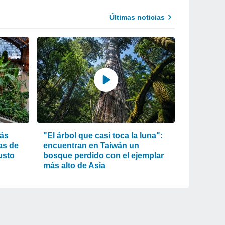
Últimas noticias
más
"El árbol que casi toca la luna":
as de
encuentran en Taiwán un
usto
bosque perdido con el ejemplar
más alto de Asia