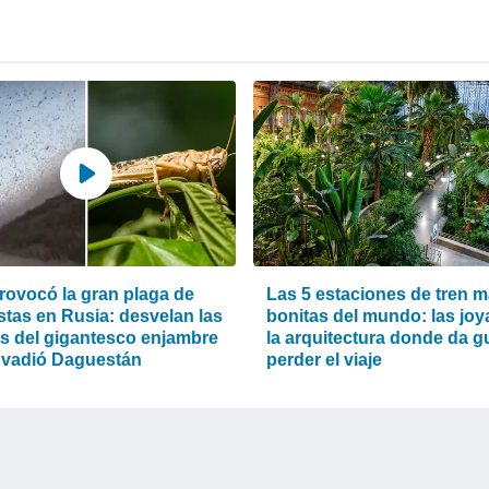
rovocó la gran plaga de
Las 5 estaciones de tren 
stas en Rusia: desvelan las
bonitas del mundo: las joy
s del gigantesco enjambre
la arquitectura donde da g
nvadió Daguestán
perder el viaje