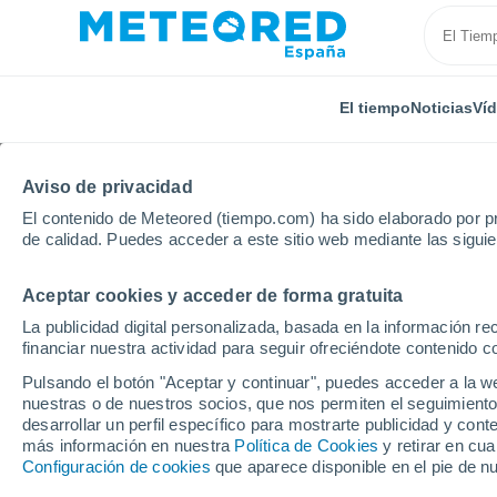
El tiempo
Noticias
Ví
Aviso de privacidad
El contenido de Meteored (tiempo.com) ha sido elaborado por pr
de calidad. Puedes acceder a este sitio web mediante las sigui
Aceptar cookies y acceder de forma gratuita
Inicio
Rusia
Óblast de Tver
Mogilevka
Por 
La publicidad digital personalizada, basada en la información r
financiar nuestra actividad para seguir ofreciéndote contenido c
El tiempo en Mogilevka
Pulsando el botón "Aceptar y continuar", puedes acceder a la w
nuestras o de nuestros socios, que nos permiten el seguimiento
desarrollar un perfil específico para mostrarte publicidad y co
El Tiempo 1 - 7 días
Por horas
más información en nuestra
Política de Cookies
y retirar en cu
Configuración de cookies
que aparece disponible en el pie de n