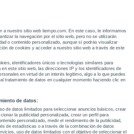
Mogilevka
VIENTO
PRECIPITACIÓN
er a nuestro sitio web tiempo.com. En este caso, te informamos
12
15
18
21
00
03
06
09
12
15
18
21
00
tizar la navegación por el sitio web, pero no se utilizarán
dad o contenido personalizado, aunque sí podrás visualizar
ción de cookies y acceder a nuestro sitio web a través de este
es, identificadores únicos o tecnologías similares para
n este sitio web, las direcciones IP y los identificadores de
24°
rsonales en virtud de un interés legítimo, algo a lo que puedes
24°
23°
 al tratamiento de datos en cualquier momento haciendo clic en
21°
21°
20°
20°
17°
17°
16°
miento de datos:
15°
14°
14°
uso de datos limitados para seleccionar anuncios básicos, crear
ccionar la publicidad personalizada, crear un perfil para
ontenido personalizado, medir el rendimiento de la publicidad,
1.1
vés de estadísticas o a través de la combinación de datos
rvicios, uso de datos limitados con el objetivo de seleccionar el
0.1
0.1