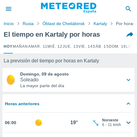
privacidad
o de
Inicio
Rusia
Óblast de Cheliábinsk
Kartaly
Por horas
tiempo.com)
borado por
El tiempo en Kartaly por horas
es para
ue la
HOY
MAÑANA
MAR. 11
MIÉ. 12
JUE. 13
VIE. 14
SÁB. 15
DOM. 16
LUN.
 que se
e calidad.
eder a este
La previsión del tiempo por horas en Kartaly
ediante las
opciones:
Domingo, 09 de agosto
Soleado
ookies y
La mayor parte del día
e forma
Horas anteriores
d digital
ada, basada
mación
Noroeste
ediante
19°
06:00
6
-
11
km/h
ecnologías
nos permite