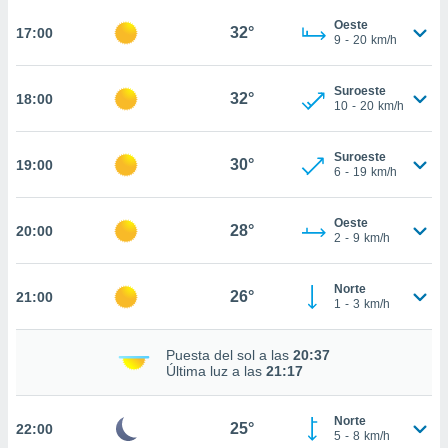
te
 de que
Oeste
32°
17:00
9
-
20
km/h
talarán
e sean
para
Suroeste
32°
18:00
a
10
-
20
km/h
por el sitio
o se
Suroeste
cookies para
30°
19:00
6
-
19
km/h
nto ni para
licidad o
Oeste
28°
20:00
2
-
9
km/h
ado, aunque
sualizar
Norte
general no
26°
21:00
1
-
3
km/h
ada. Puedes
 instalación
y acceder a
Puesta del sol a las
20:37
io web a
Última luz a las
21:17
ste abono
 botón
Norte
.
25°
22:00
5
-
8
km/h