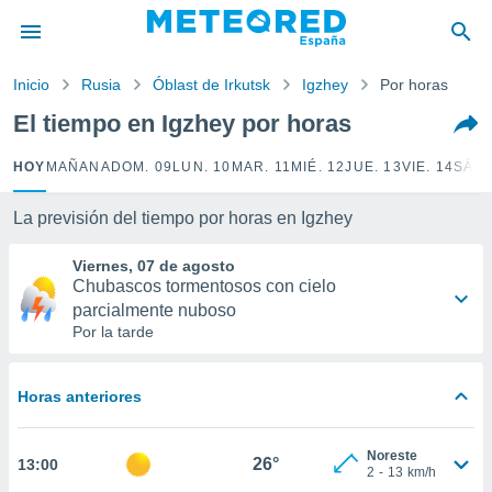
privacidad
o de
Inicio
Rusia
Óblast de Irkutsk
Igzhey
Por horas
tiempo.com)
borado por
El tiempo en Igzhey por horas
es para
ue la
HOY
MAÑANA
DOM. 09
LUN. 10
MAR. 11
MIÉ. 12
JUE. 13
VIE. 14
SÁB.
 que se
e calidad.
eder a este
La previsión del tiempo por horas en Igzhey
ediante las
opciones:
Viernes, 07 de agosto
Chubascos tormentosos con cielo
ookies y
parcialmente nuboso
e forma
Por la tarde
d digital
ada, basada
Horas anteriores
mación
ediante
Noreste
ecnologías
26°
13:00
2
-
13
km/h
nos permite