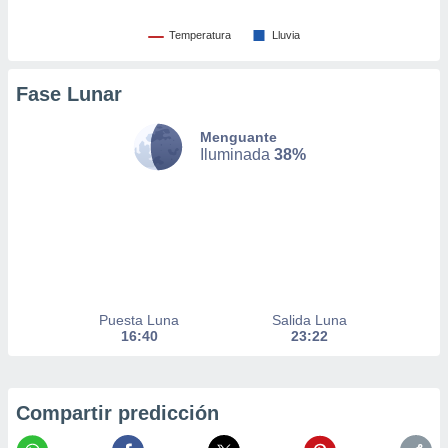
nto,
Temperatura
Lluvia
cios
kies,
Fase Lunar
ores únicos
as similares
Menguante
nar,
Iluminada
38%
rocesar
onales como
 este sitio
recciones IP
ficadores de
 posible
s
 traten tus
nales en
Puesta Luna
Salida Luna
 interés
16:40
23:22
go a lo que
nerte. Para
retirar su
ento u
Compartir predicción
 de datos