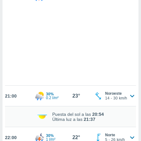
sultar más
 en nuestra
 Cookies
y
ualquier
ento
 botón
ación de
kies
 disponible
e nuestra
.
IVAMENTE,
Noroeste
30%
23°
21:00
0.2 l/m²
14
-
30
km/h
as
 a cookies
 no aceptar
Puesta del sol a las
20:54
ón de
Última luz a las
21:37
uedes
uestro sitio
Norte
30%
.com. En
22°
22:00
1 l/m²
5
-
26
km/h