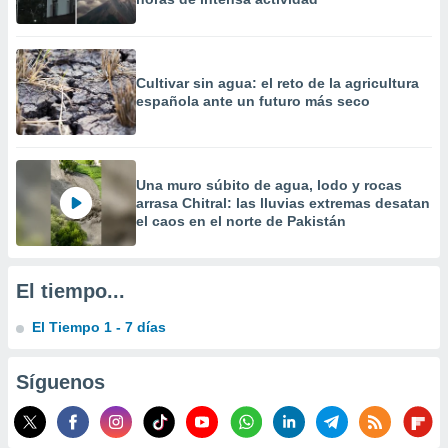
 la
da, crear un
personalizar
Cultivar sin agua: el reto de la agricultura
o, uso de
española ante un futuro más seco
a la
e contenido
do, medir el
 de la
medir el
Una muro súbito de agua, lodo y rocas
 del
arrasa Chitral: las lluvias extremas desatan
el caos en el norte de Pakistán
 comprender
 través de
s o a través
nación de
El tiempo...
edentes de
fuentes,
El Tiempo 1 - 7 días
y mejora de
os, uso de
ados con el
Síguenos
 seleccionar
o.
calización