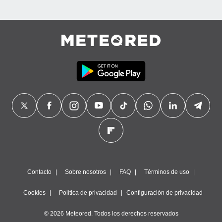
precisa e
ión mediante
, publicidad
dos,
 publicidad
,
ón de
 desarrollo
s.
tros 1199
ios
Contacto
Sobre nosotros
FAQ
Términos de uso
Cookies
Política de privacidad
Configuración de privacidad
© 2026 Meteored. Todos los derechos reservados