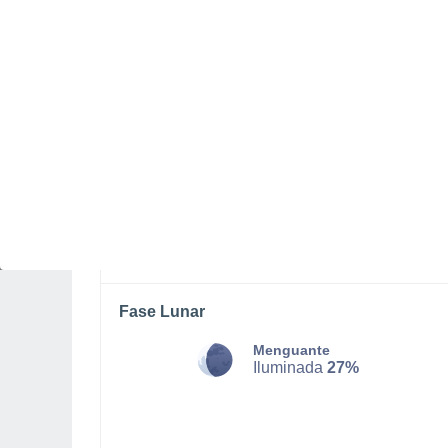
SÁBADO, 08 DE AGOSTO
De madrugada
Lluvia débil con cielo
parcialmente nuboso
Salida del sol a las
03:11
Puesta del sol a las
20:54
Primera luz a las
01:40
Última luz a las
22:22
Fase Lunar
Menguante
Iluminada
27%