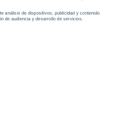
Sábado
8
e análisis de dispositivos, publicidad y contenido
n de audiencia y desarrollo de servicios.
en Ekonda
12°
Soleado
02:00
Sensación T.
12°
12°
Soleado
05:00
Sensación T.
12°
17°
Soleado
08:00
Sensación T.
17°
21°
Soleado
11:00
Sensación T.
21°