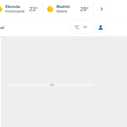
Ekonda
Madrid
Barcelona
23°
29°
Krasnoyarsk
Madrid
Barcelona
°C
uí