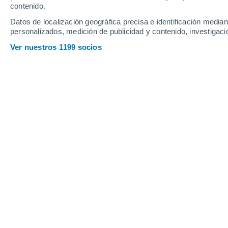
Jueves
6
Viernes
7
contenido.
Datos de localización geográfica precisa e identificación mediant
personalizados, medición de publicidad y contenido, investigació
Ver nuestros 1199 socios
La previsión del tiempo por horas 
JUEVES, 06 DE AGOSTO
La mayor parte del día
Soleado
Salida del sol a las
03:04
Puesta del sol a las
21:02
Primera luz a las
01:26
Última luz a las
22:36
Fase Lunar