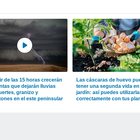
ir de las 15 horas crecerán
Las cáscaras de huevo pu
ntas que dejarán lluvias
tener una segunda vida en 
ertes, granizo y
jardín: así puedes utilizarla
tones en el este peninsular
correctamente con tus pla