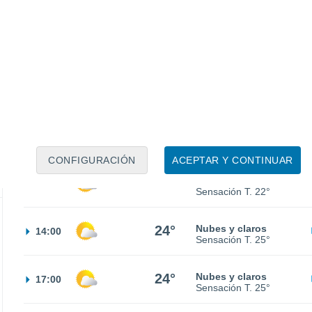
30%
15°
Lluvia débil
02:00
0.7 l/m²
Sensación T.
15°
15°
Cubierto
05:00
Sensación T.
15°
18°
Cubierto
08:00
Sensación T.
18°
CONFIGURACIÓN
ACEPTAR Y CONTINUAR
22°
Nubes y claros
11:00
Sensación T.
22°
24°
Nubes y claros
14:00
Sensación T.
25°
24°
Nubes y claros
17:00
Sensación T.
25°