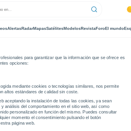
deos
Alertas
Radar
Mapas
Satélites
Modelos
Revista
Foro
El mundo
Esq
ofesionales para garantizar que la información que se ofrece es
entes opciones:
r horas
ecogida mediante cookies o tecnologías similares, nos permite
on altos estándares de calidad sin coste.
or horas
eb aceptando la instalación de todas las cookies, ya sean
 y análisis del comportamiento en el sitio web, así como
ntenido personalizado en función del mismo. Puedes consultar
alquier momento el consentimiento pulsando el botón
uestra página web.