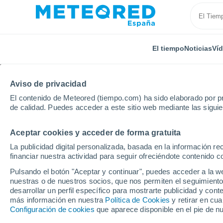
El tiempo
Noticias
Ví
Aviso de privacidad
El contenido de Meteored (tiempo.com) ha sido elaborado por pr
de calidad. Puedes acceder a este sitio web mediante las sigui
Aceptar cookies y acceder de forma gratuita
Inicio
Rusia
Krai de Krasnoyarsk
Ekonda
Po
La publicidad digital personalizada, basada en la información r
financiar nuestra actividad para seguir ofreciéndote contenido c
El tiempo en Ekonda p
Pulsando el botón "Aceptar y continuar", puedes acceder a la w
nuestras o de nuestros socios, que nos permiten el seguimiento
desarrollar un perfil específico para mostrarte publicidad y co
El Tiempo 1 - 7 días
Por horas
más información en nuestra
Política de Cookies
y retirar en cu
Configuración de cookies
que aparece disponible en el pie de n