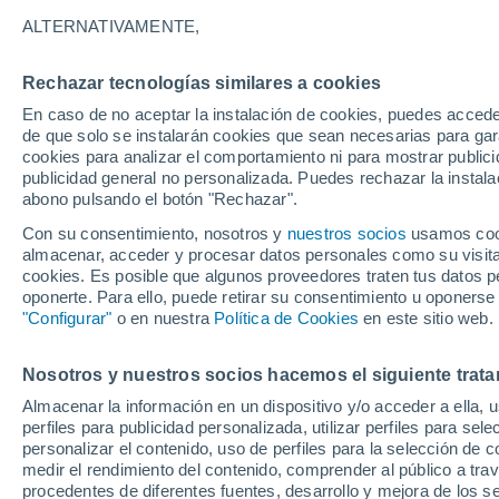
Gráfica del tiempo por horas en 
ALTERNATIVAMENTE,
SÍMBOLO
TEMPERATURA
Rechazar tecnologías similares a cookies
En caso de no aceptar la instalación de cookies, puedes acced
00
03
06
09
12
15
18
21
00
03
06
09
de que solo se instalarán cookies que sean necesarias para garan
cookies para analizar el comportamiento ni para mostrar publici
publicidad general no personalizada. Puedes rechazar la instala
abono pulsando el botón "Rechazar".
Con su consentimiento, nosotros y
nuestros socios
usamos cooki
22°
22°
almacenar, acceder y procesar datos personales como su visita e
cookies. Es posible que algunos proveedores traten tus datos pe
21°
oponerte. Para ello, puede retirar su consentimiento u oponerse
19°
"Configurar"
o en nuestra
Política de Cookies
en este sitio web.
17°
15°
15°
14°
14°
Nosotros y nuestros socios hacemos el siguiente trata
12°
12°
Almacenar la información en un dispositivo y/o acceder a ella, 
perfiles para publicidad personalizada, utilizar perfiles para sele
personalizar el contenido, uso de perfiles para la selección de c
medir el rendimiento del contenido, comprender al público a tra
procedentes de diferentes fuentes, desarrollo y mejora de los se