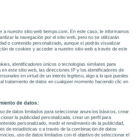
Ekonda
VIENTO
PRECIPITACIÓN
er a nuestro sitio web tiempo.com. En este caso, te informamos
12
15
18
21
00
03
06
09
12
15
18
21
00
tizar la navegación por el sitio web, pero no se utilizarán
dad o contenido personalizado, aunque sí podrás visualizar
ción de cookies y acceder a nuestro sitio web a través de este
es, identificadores únicos o tecnologías similares para
24°
24°
23°
n este sitio web, las direcciones IP y los identificadores de
22°
rsonales en virtud de un interés legítimo, algo a lo que puedes
20°
19°
19°
 al tratamiento de datos en cualquier momento haciendo clic en
18°
18°
17°
15°
15°
15°
miento de datos:
uso de datos limitados para seleccionar anuncios básicos, crear
ccionar la publicidad personalizada, crear un perfil para
ontenido personalizado, medir el rendimiento de la publicidad,
0.7
vés de estadísticas o a través de la combinación de datos
rvicios, uso de datos limitados con el objetivo de seleccionar el