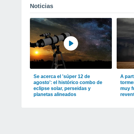
Noticias
Se acerca el 'súper 12 de
A part
agosto': el histórico combo de
torme
eclipse solar, perseidas y
muy fu
planetas alineados
reven