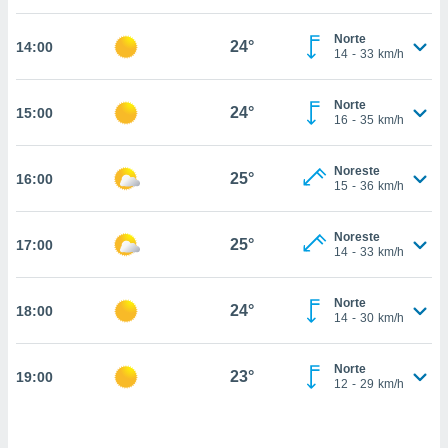
estra
ara seguir
Norte
e contenido
24°
14:00
14
-
33
km/h
stándares
ACEPTAR
sin coste.
Y
Norte
CONTINUAR
24°
15:00
 botón
16
-
35
km/h
continuar",
der a la
CONFIGURACIÓN
ndo la
Noreste
25°
16:00
15
-
36
km/h
 de todas
, ya sean
de nuestros
Noreste
25°
17:00
 nos
14
-
33
km/h
 y análisis
tamiento en
Norte
24°
18:00
14
-
30
km/h
b, así como
un perfil
para
Norte
23°
19:00
ublicidad y
12
-
29
km/h
do en
 mismo.