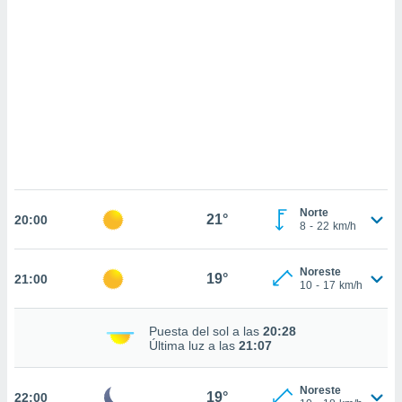
sultar más
 en nuestra
 Cookies
y
ualquier
ento
 botón
ación de
kies
 disponible
e nuestra
.
Norte
21°
20:00
8
-
22
km/h
IVAMENTE,
Noreste
19°
21:00
as
10
-
17
km/h
 a cookies
 no aceptar
Puesta del sol a las
20:28
ón de
Última luz a las
21:07
uedes
uestro sitio
.com. En
Noreste
19°
22:00