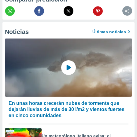
er momento
ic en
o en
 Cookies
en
Noticias
Últimas noticias
eb.
y
socios
el
to de
la
 en un
 y/o acceder
 de datos
En unas horas crecerán nubes de tormenta que
ara
dejarán lluvias de más de 30 l/m2 y vientos fuertes
 anuncios
en cinco comunidades
ar perfiles
idad
a, utilizar
a
Un meteorólogo italiano avisa: el