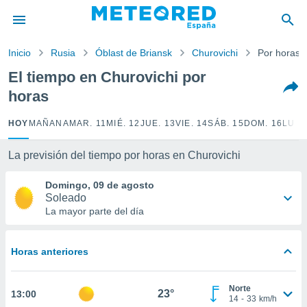
privacidad
o de
Inicio
Rusia
Óblast de Briansk
Churovichi
Por horas
tiempo.com)
borado por
El tiempo en Churovichi por
es para
horas
ue la
 que se
e calidad.
HOY
MAÑANA
MAR. 11
MIÉ. 12
JUE. 13
VIE. 14
SÁB. 15
DOM. 16
LUN.
eder a este
ediante las
La previsión del tiempo por horas en Churovichi
opciones:
Domingo, 09 de agosto
ookies y
Soleado
e forma
La mayor parte del día
d digital
ada, basada
Horas anteriores
mación
ediante
ecnologías
Norte
23°
13:00
nos permite
14
-
33
km/h