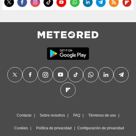
precisa e
ión mediante
, publicidad
dos,
 publicidad
,
ón de
 desarrollo
s.
tros 1199
ios
Contacto
Sobre nosotros
FAQ
Términos de uso
Cookies
Política de privacidad
Configuración de privacidad