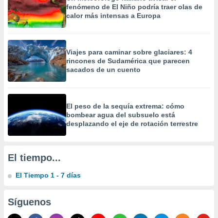
 la
fenómeno de El Niño podría traer olas de
calor más intensas a Europa
da, crear un
personalizar
o, uso de
Viajes para caminar sobre glaciares: 4
a la
rincones de Sudamérica que parecen
e contenido
sacados de un cuento
do, medir el
 de la
medir el
 del
El peso de la sequía extrema: cómo
 comprender
bombear agua del subsuelo está
 través de
desplazando el eje de rotación terrestre
s o a través
nación de
edentes de
fuentes,
El tiempo...
y mejora de
os, uso de
El Tiempo 1 - 7 días
ados con el
 seleccionar
o.
Síguenos
calización