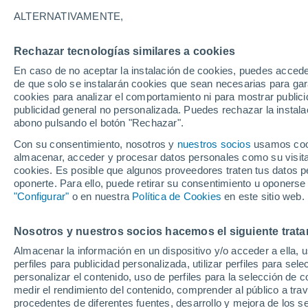
Gráfica del tiempo por horas en 
ALTERNATIVAMENTE,
SÍMBOLO
TEMPERATURA
Rechazar tecnologías similares a cookies
En caso de no aceptar la instalación de cookies, puedes acced
00
03
06
09
12
15
18
21
00
03
06
09
de que solo se instalarán cookies que sean necesarias para garan
cookies para analizar el comportamiento ni para mostrar publici
publicidad general no personalizada. Puedes rechazar la instala
abono pulsando el botón "Rechazar".
Con su consentimiento, nosotros y
nuestros socios
usamos cooki
almacenar, acceder y procesar datos personales como su visita e
35°
cookies. Es posible que algunos proveedores traten tus datos pe
33°
oponerte. Para ello, puede retirar su consentimiento u oponerse
31°
"Configurar"
o en nuestra
Política de Cookies
en este sitio web.
28°
27°
26°
26°
Nosotros y nuestros socios hacemos el siguiente trata
25°
25°
25°
23°
Almacenar la información en un dispositivo y/o acceder a ella, 
perfiles para publicidad personalizada, utilizar perfiles para sele
personalizar el contenido, uso de perfiles para la selección de c
0.9
medir el rendimiento del contenido, comprender al público a tra
procedentes de diferentes fuentes, desarrollo y mejora de los se
0.1