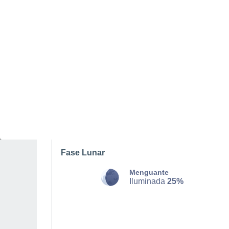
SÁBADO, 08 DE AGOSTO
La mayor parte del día
Soleado
Salida del sol a las
05:38
Puesta del sol a las
20:09
Primera luz a las
05:05
Última luz a las
20:42
Fase Lunar
Menguante
Iluminada
25%