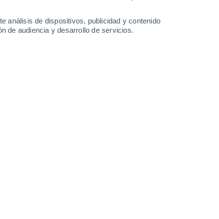
Sábado
8
e análisis de dispositivos, publicidad y contenido
n de audiencia y desarrollo de servicios.
n Bakhtemir
26°
Cubierto
02:00
Sensación T.
26°
26°
Cubierto
05:00
Sensación T.
26°
30%
25°
Lluvia débil
08:00
0.9 l/m²
Sensación T.
26°
30%
25°
Lluvia débil
11:00
0.1 l/m²
Sensación T.
26°