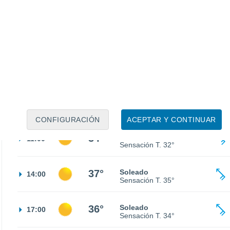
23°
Cielo despejado
02:00
Sensación T.
24°
21°
Cielo despejado
05:00
Sensación T.
21°
26°
Soleado
08:00
Sensación T.
27°
CONFIGURACIÓN
ACEPTAR Y CONTINUAR
34°
Soleado
11:00
Sensación T.
32°
37°
Soleado
14:00
Sensación T.
35°
36°
Soleado
17:00
Sensación T.
34°