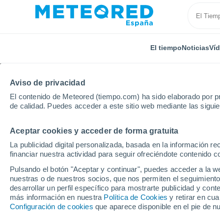
El tiempo
Noticias
Ví
Aviso de privacidad
El contenido de Meteored (tiempo.com) ha sido elaborado por pr
de calidad. Puedes acceder a este sitio web mediante las sigui
Aceptar cookies y acceder de forma gratuita
Inicio
Rusia
Óblast de Astracán
Bakhtemir
P
La publicidad digital personalizada, basada en la información r
financiar nuestra actividad para seguir ofreciéndote contenido c
El tiempo en Bakhtemi
Pulsando el botón "Aceptar y continuar", puedes acceder a la w
nuestras o de nuestros socios, que nos permiten el seguimiento
desarrollar un perfil específico para mostrarte publicidad y co
El Tiempo 1 - 7 días
Por horas
más información en nuestra
Política de Cookies
y retirar en cu
Configuración de cookies
que aparece disponible en el pie de n