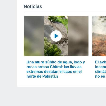
Noticias
Una muro súbito de agua, lodo y
El av
rocas arrasa Chitral: las lluvias
incend
extremas desatan el caos en el
climát
norte de Pakistán
no es 