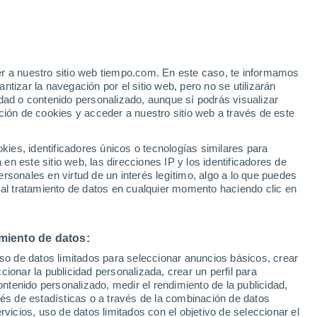
Bakhtemir
VIENTO
PRECIPITACIÓN
er a nuestro sitio web tiempo.com. En este caso, te informamos
12
15
18
21
00
03
06
09
12
15
18
21
00
tizar la navegación por el sitio web, pero no se utilizarán
dad o contenido personalizado, aunque sí podrás visualizar
ción de cookies y acceder a nuestro sitio web a través de este
es, identificadores únicos o tecnologías similares para
37°
36°
n este sitio web, las direcciones IP y los identificadores de
35°
35°
rsonales en virtud de un interés legítimo, algo a lo que puedes
34°
32°
32°
 al tratamiento de datos en cualquier momento haciendo clic en
30°
28°
26°
miento de datos:
25°
23°
uso de datos limitados para seleccionar anuncios básicos, crear
21°
ccionar la publicidad personalizada, crear un perfil para
ontenido personalizado, medir el rendimiento de la publicidad,
vés de estadísticas o a través de la combinación de datos
rvicios, uso de datos limitados con el objetivo de seleccionar el