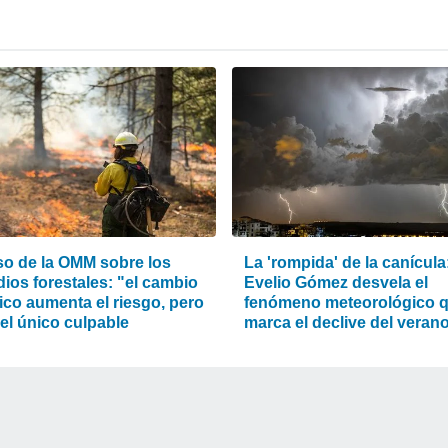
iso de la OMM sobre los
La 'rompida' de la canícula
ios forestales: "el cambio
Evelio Gómez desvela el
ico aumenta el riesgo, pero
fenómeno meteorológico 
el único culpable
marca el declive del veran