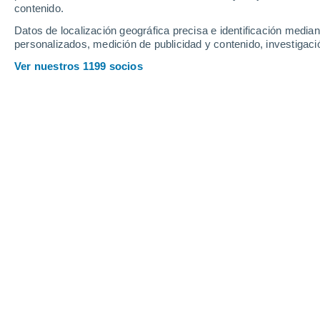
Jueves
6
Viernes
7
contenido.
Datos de localización geográfica precisa e identificación mediant
personalizados, medición de publicidad y contenido, investigació
Ver nuestros 1199 socios
La previsión del tiempo por horas e
JUEVES, 06 DE AGOSTO
Por la mañana
Lluvia débil con cielo
parcialmente nuboso
Salida del sol a las
05:36
Puesta del sol a las
20:12
Primera luz a las
05:02
Última luz a las
20:46
Fase Lunar