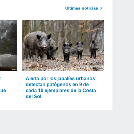
Últimas noticias
:
Alerta por los jabalíes urbanos:
detectan patógenos en 9 de
que
cada 10 ejemplares de la Costa
o
del Sol