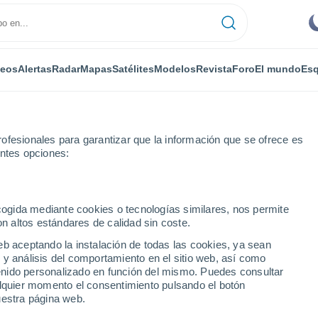
deos
Alertas
Radar
Mapas
Satélites
Modelos
Revista
Foro
El mundo
Esq
ofesionales para garantizar que la información que se ofrece es
entes opciones:
or horas
ecogida mediante cookies o tecnologías similares, nos permite
on altos estándares de calidad sin coste.
r por horas
eb aceptando la instalación de todas las cookies, ya sean
 y análisis del comportamiento en el sitio web, así como
ntenido personalizado en función del mismo. Puedes consultar
alquier momento el consentimiento pulsando el botón
uestra página web.