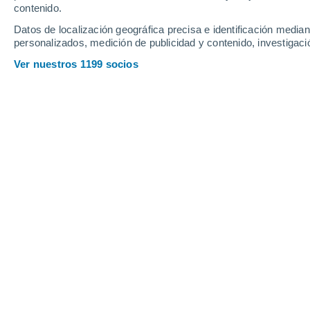
Sábado
8
Domingo
9
contenido.
Datos de localización geográfica precisa e identificación mediant
personalizados, medición de publicidad y contenido, investigació
Ver nuestros 1199 socios
La previsión del tiempo por horas e
SÁBADO, 08 DE AGOSTO
La mayor parte del día
Nubes y claros
Salida del sol a las
04:06
Puesta del sol a las
19:55
Primera luz a las
03:17
Última luz a las
20:44
Fase Lunar