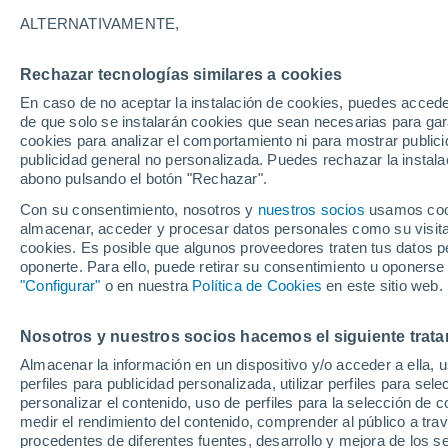
Gráfica del tiempo por horas en 
ALTERNATIVAMENTE,
SÍMBOLO
TEMPERATURA
Rechazar tecnologías similares a cookies
En caso de no aceptar la instalación de cookies, puedes acced
00
03
06
09
12
15
18
21
00
03
06
09
de que solo se instalarán cookies que sean necesarias para garan
cookies para analizar el comportamiento ni para mostrar publici
publicidad general no personalizada. Puedes rechazar la instala
abono pulsando el botón "Rechazar".
25°
25°
Con su consentimiento, nosotros y
nuestros socios
usamos cooki
23°
almacenar, acceder y procesar datos personales como su visita e
21°
cookies. Es posible que algunos proveedores traten tus datos pe
20°
20°
oponerte. Para ello, puede retirar su consentimiento u oponerse
19°
19°
"Configurar"
o en nuestra
Política de Cookies
en este sitio web.
17°
17°
16°
Nosotros y nuestros socios hacemos el siguiente trata
Almacenar la información en un dispositivo y/o acceder a ella, 
perfiles para publicidad personalizada, utilizar perfiles para sele
personalizar el contenido, uso de perfiles para la selección de c
medir el rendimiento del contenido, comprender al público a tra
procedentes de diferentes fuentes, desarrollo y mejora de los se