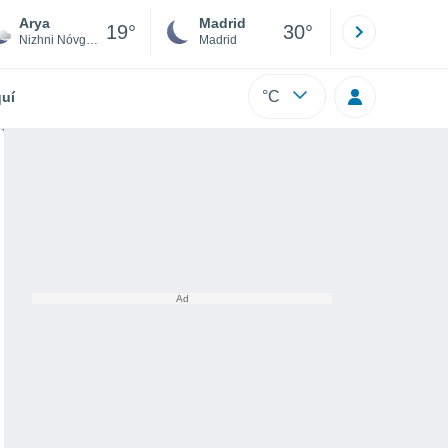
Arya
Madrid
Barcelona
19°
30°
Nizhni Nóvgorod
Madrid
Barcelona
°C
uí