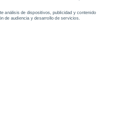
Lunes
10
e análisis de dispositivos, publicidad y contenido
n de audiencia y desarrollo de servicios.
n Arya
19°
Nubes y claros
02:00
Sensación T.
19°
19°
Cubierto
05:00
Sensación T.
19°
20°
Cubierto
08:00
Sensación T.
20°
23°
Soleado
11:00
Sensación T.
25°