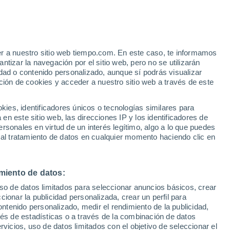
Arya
VIENTO
PRECIPITACIÓN
er a nuestro sitio web tiempo.com. En este caso, te informamos
12
15
18
21
00
03
06
09
12
15
18
21
00
tizar la navegación por el sitio web, pero no se utilizarán
dad o contenido personalizado, aunque sí podrás visualizar
ción de cookies y acceder a nuestro sitio web a través de este
es, identificadores únicos o tecnologías similares para
23°
n este sitio web, las direcciones IP y los identificadores de
22°
22°
22°
21°
rsonales en virtud de un interés legítimo, algo a lo que puedes
21°
 al tratamiento de datos en cualquier momento haciendo clic en
17°
17°
17°
15°
15°
miento de datos:
13°
12°
uso de datos limitados para seleccionar anuncios básicos, crear
ccionar la publicidad personalizada, crear un perfil para
ontenido personalizado, medir el rendimiento de la publicidad,
vés de estadísticas o a través de la combinación de datos
0.1
0.1
0.1
rvicios, uso de datos limitados con el objetivo de seleccionar el