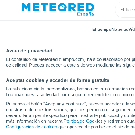
El tiempo
Noticias
Ví
Aviso de privacidad
El contenido de Meteored (tiempo.com) ha sido elaborado por pr
de calidad. Puedes acceder a este sitio web mediante las sigui
Aceptar cookies y acceder de forma gratuita
Inicio
Rusia
Óblast de Nizhni Nóvgorod
Arya
La publicidad digital personalizada, basada en la información r
financiar nuestra actividad para seguir ofreciéndote contenido c
El tiempo en Arya por
Pulsando el botón "Aceptar y continuar", puedes acceder a la w
nuestras o de nuestros socios, que nos permiten el seguimiento
desarrollar un perfil específico para mostrarte publicidad y co
El Tiempo 1 - 7 días
Por horas
más información en nuestra
Política de Cookies
y retirar en cu
Configuración de cookies
que aparece disponible en el pie de n