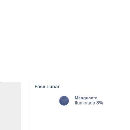
LUNES, 10 DE AGOSTO
La mayor parte del día
Nubes y claros
Salida del sol a las
04:10
Puesta del sol a las
19:51
Primera luz a las
03:22
Última luz a las
20:38
Fase Lunar
Menguante
Iluminada
8%