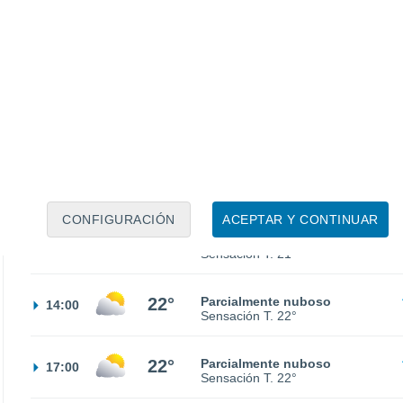
13°
Cielo despejado
02:00
Sensación T.
13°
12°
Soleado
05:00
Sensación T.
12°
17°
Nubes y claros
08:00
Sensación T.
17°
CONFIGURACIÓN
ACEPTAR Y CONTINUAR
21°
Nubes y claros
11:00
Sensación T.
21°
22°
Parcialmente nuboso
14:00
Sensación T.
22°
22°
Parcialmente nuboso
17:00
Sensación T.
22°