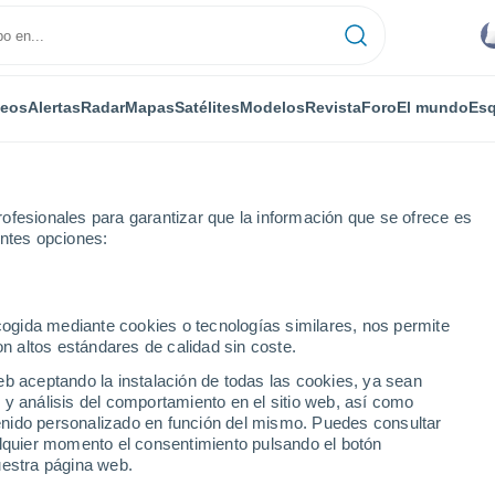
deos
Alertas
Radar
Mapas
Satélites
Modelos
Revista
Foro
El mundo
Esq
ofesionales para garantizar que la información que se ofrece es
entes opciones:
Por horas
ecogida mediante cookies o tecnologías similares, nos permite
on altos estándares de calidad sin coste.
 horas
eb aceptando la instalación de todas las cookies, ya sean
 y análisis del comportamiento en el sitio web, así como
ntenido personalizado en función del mismo. Puedes consultar
alquier momento el consentimiento pulsando el botón
uestra página web.