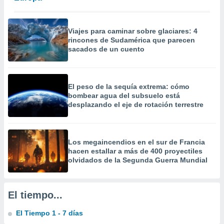
 la
da, crear un
Viajes para caminar sobre glaciares: 4
personalizar
rincones de Sudamérica que parecen
o, uso de
sacados de un cuento
a la
e contenido
do, medir el
 de la
El peso de la sequía extrema: cómo
medir el
bombear agua del subsuelo está
 del
desplazando el eje de rotación terrestre
 comprender
 través de
s o a través
nación de
Los megaincendios en el sur de Francia
edentes de
hacen estallar a más de 400 proyectiles
fuentes,
olvidados de la Segunda Guerra Mundial
y mejora de
os, uso de
ados con el
El tiempo...
 seleccionar
o.
El Tiempo 1 - 7 días
calización