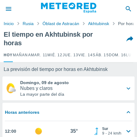
privacidad
o de
Inicio
Rusia
Óblast de Astracán
Akhtubinsk
Por horas
tiempo.com)
borado por
El tiempo en Akhtubinsk por
es para
horas
ue la
 que se
e calidad.
HOY
MAÑANA
MAR. 11
MIÉ. 12
JUE. 13
VIE. 14
SÁB. 15
DOM. 16
LUN.
eder a este
ediante las
La previsión del tiempo por horas en Akhtubinsk
opciones:
Domingo, 09 de agosto
ookies y
Nubes y claros
e forma
La mayor parte del día
d digital
ada, basada
Horas anteriores
mación
ediante
ecnologías
Sur
35°
12:00
nos permite
9
-
24
km/h