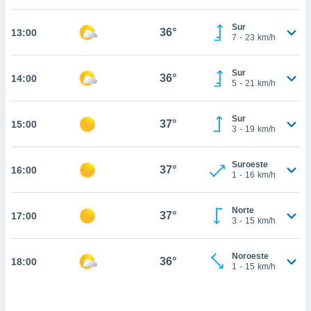
estra
ara seguir
Sur
e contenido
36°
13:00
7
-
23
km/h
stándares
ACEPTAR
sin coste.
Y
Sur
CONTINUAR
36°
14:00
 botón
5
-
21
km/h
continuar",
der a la
CONFIGURACIÓN
ndo la
Sur
37°
15:00
3
-
19
km/h
 de todas
, ya sean
de nuestros
Suroeste
37°
16:00
 nos
1
-
16
km/h
 y análisis
tamiento en
Norte
37°
17:00
3
-
15
km/h
b, así como
un perfil
para
Noroeste
36°
18:00
ublicidad y
1
-
15
km/h
do en
 mismo.