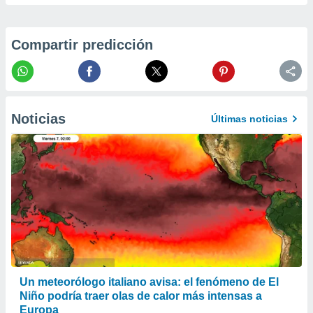
er momento
ic en
o en
Compartir predicción
 Cookies
en
eb.
y
Noticias
socios
Últimas noticias
el
to de
la
 en un
 y/o acceder
 de datos
ara
 anuncios
ar perfiles
Un meteorólogo italiano avisa: el fenómeno de El
idad
a, utilizar
Niño podría traer olas de calor más intensas a
a
Europa