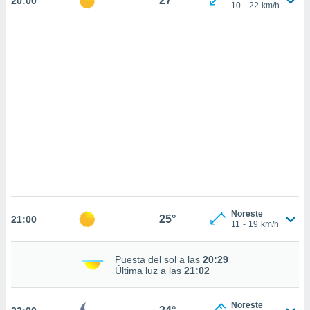
27°
20:00
sultar más
10
-
22
km/h
 en nuestra
 Cookies
y
ualquier
ento
 botón
ación de
kies
 disponible
e nuestra
.
IVAMENTE,
Noreste
as
25°
21:00
11
-
19
km/h
 a cookies
 no aceptar
Puesta del sol a las
20:29
ón de
Última luz a las
21:02
uedes
uestro sitio
.com. En
Noreste