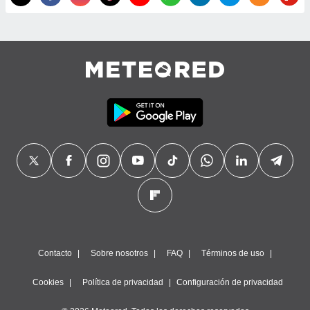
precisa e
ión mediante
, publicidad
dos,
 publicidad
,
ón de
 desarrollo
s.
tros 1199
ios
Contacto
Sobre nosotros
FAQ
Términos de uso
Cookies
Política de privacidad
Configuración de privacidad