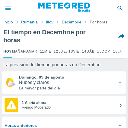
privacidad
o de
Inicio
Rumanía
Ilfov
Decembrie
Por horas
tiempo.com)
borado por
El tiempo en Decembrie por
es para
horas
ue la
 que se
e calidad.
HOY
MAÑANA
MAR. 11
MIÉ. 12
JUE. 13
VIE. 14
SÁB. 15
DOM. 16
LUN.
eder a este
ediante las
La previsión del tiempo por horas en Decembrie
opciones:
Domingo, 09 de agosto
ookies y
Nubes y claros
e forma
La mayor parte del día
d digital
ada, basada
1 Alerta ahora
Riesgo Moderado
mación
ediante
ecnologías
nos permite
Horas anteriores