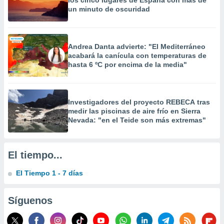
los cinco lugares de España con más de
 la
un minuto de oscuridad
da, crear un
personalizar
o, uso de
Andrea Danta advierte: "El Mediterráneo
a la
acabará la canícula con temperaturas de
e contenido
hasta 6 ºC por encima de la media"
do, medir el
 de la
medir el
 del
Investigadores del proyecto REBECA tras
 comprender
medir las piscinas de aire frío en Sierra
Nevada: "en el Teide son más extremas"
 través de
s o a través
nación de
edentes de
El tiempo...
fuentes,
y mejora de
El Tiempo 1 - 7 días
os, uso de
ados con el
 seleccionar
Síguenos
o.
calización