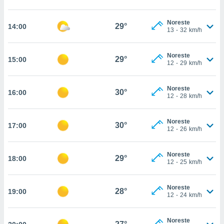
estra
ara seguir
e contenido
Noreste
29°
14:00
13
-
32
km/h
stándares
ACEPTAR
sin coste.
Y
CONTINUAR
Noreste
 botón
29°
15:00
12
-
29
km/h
continuar",
der a la
CONFIGURACIÓN
ndo la
Noreste
30°
16:00
 de todas
12
-
28
km/h
, ya sean
de nuestros
Noreste
 nos
30°
17:00
12
-
26
km/h
 y análisis
tamiento en
Noreste
29°
18:00
b, así como
12
-
25
km/h
un perfil
para
Noreste
ublicidad y
28°
19:00
12
-
24
km/h
do en
 mismo.
Noreste