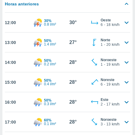
estra
Horas anteriores
ara seguir
e contenido
stándares
Oeste
30%
ACEPTAR
30°
12:00
0.8 l/m²
sin coste.
6
-
18
km/h
Y
CONTINUAR
 botón
continuar",
Norte
50%
27°
13:00
1.4 l/m²
1
-
20
km/h
der a la
CONFIGURACIÓN
ndo la
 de todas
Noroeste
50%
28°
14:00
, ya sean
0.2 l/m²
1
-
19
km/h
de nuestros
 nos
Noreste
50%
28°
15:00
0.4 l/m²
6
-
19
km/h
 y análisis
tamiento en
b, así como
Este
50%
28°
16:00
un perfil
0.3 l/m²
2
-
17
km/h
para
ublicidad y
Noroeste
60%
28°
17:00
0.1 l/m²
3
-
13
km/h
do en
 mismo.