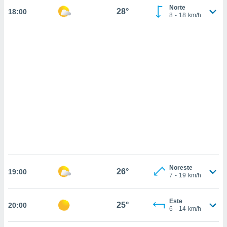
sultar más
Norte
28°
18:00
 en nuestra
8
-
18
km/h
 Cookies
y
ualquier
ento
 botón
ación de
kies
 disponible
e nuestra
.
IVAMENTE,
as
Noreste
 a cookies
26°
19:00
7
-
19
km/h
 no aceptar
ón de
uedes
Este
25°
20:00
6
-
14
km/h
uestro sitio
.com. En