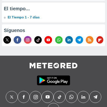
precisa e
ión mediante
El tiempo...
, publicidad
El Tiempo 1 - 7 días
dos,
Síguenos
 publicidad
,
ón de
 desarrollo
s.
tros 1199
ios