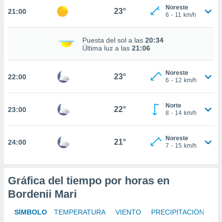
te
Noreste
23°
21:00
 de que
6
-
11
km/h
talarán
e sean
Puesta del sol a las
20:34
para
Última luz a las
21:06
a
por el sitio
o se
Noreste
23°
22:00
cookies para
6
-
12
km/h
nto ni para
Norte
licidad o
22°
23:00
8
-
14
km/h
ado, aunque
sualizar
Noreste
21°
24:00
general no
7
-
15
km/h
ada. Puedes
 instalación
y acceder a
Gráfica del tiempo por horas en
io web a
ste abono
Bordenii Mari
 botón
.
SÍMBOLO
TEMPERATURA
VIENTO
PRECIPITACIÓN