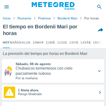
privacidad
o de
Inicio
Rumanía
Prahova
Bordenii Mari
Por horas
tiempo.com)
borado por
El tiempo en Bordenii Mari por
es para
horas
ue la
 que se
e calidad.
HOY
MAÑANA
LUN. 10
MAR. 11
MIÉ. 12
JUE. 13
VIE. 14
SÁB. 15
DOM.
eder a este
ediante las
La previsión del tiempo por horas en Bordenii Mari
opciones:
Sábado, 08 de agosto
ookies y
Chubascos tormentosos con cielo
e forma
parcialmente nuboso
Por la mañana
d digital
ada, basada
mación
1 Alerta ahora
ediante
Riesgo Moderado
ecnologías
nos permite