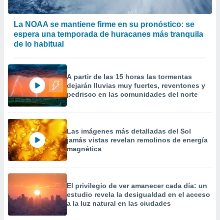
 la
La NOAA se mantiene firme en su pronóstico: se
da, crear un
espera una temporada de huracanes más tranquila
personalizar
o, uso de
de lo habitual
a la
e contenido
do, medir el
A partir de las 15 horas las tormentas
 de la
dejarán lluvias muy fuertes, reventones y
medir el
pedrisco en las comunidades del norte
 del
 comprender
 través de
s o a través
Las imágenes más detalladas del Sol
nación de
jamás vistas revelan remolinos de energía
edentes de
magnética
fuentes,
y mejora de
os, uso de
ados con el
El privilegio de ver amanecer cada día: un
 seleccionar
estudio revela la desigualdad en el acceso
o.
a la luz natural en las ciudades
calización