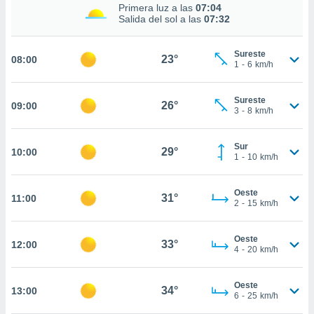
estra
Primera luz a las
07:04
ara seguir
Salida del sol a las
07:32
e contenido
stándares
ACEPTAR
Sureste
sin coste.
23°
08:00
Y
1
-
6
km/h
CONTINUAR
 botón
continuar",
Sureste
26°
09:00
der a la
CONFIGURACIÓN
3
-
8
km/h
ndo la
 de todas
, ya sean
Sur
29°
10:00
1
-
10
km/h
de nuestros
 nos
Oeste
31°
11:00
 y análisis
2
-
15
km/h
tamiento en
b, así como
un perfil
Oeste
33°
12:00
4
-
20
km/h
para
ublicidad y
Oeste
34°
13:00
do en
6
-
25
km/h
 mismo.