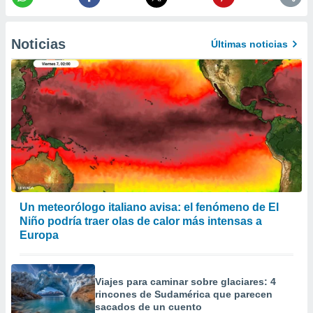
 la
da, crear un
Noticias
Últimas noticias
personalizar
o, uso de
a la
e contenido
do, medir el
 de la
medir el
 del
 comprender
 través de
s o a través
nación de
Un meteorólogo italiano avisa: el fenómeno de El
edentes de
Niño podría traer olas de calor más intensas a
fuentes,
y mejora de
Europa
os, uso de
ados con el
 seleccionar
Viajes para caminar sobre glaciares: 4
o.
rincones de Sudamérica que parecen
sacados de un cuento
calización