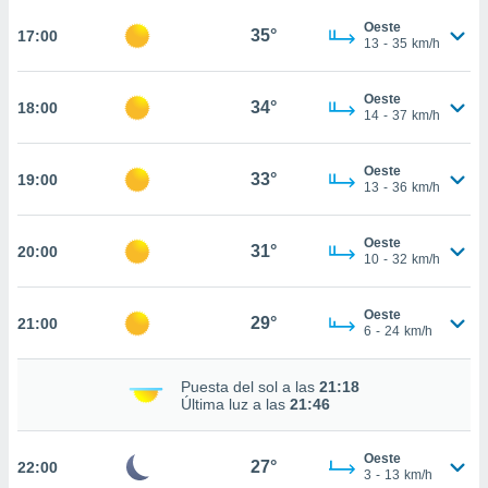
te
 de que
Oeste
35°
17:00
13
-
35
km/h
talarán
e sean
para
Oeste
34°
18:00
a
14
-
37
km/h
por el sitio
o se
Oeste
cookies para
33°
19:00
13
-
36
km/h
nto ni para
licidad o
Oeste
31°
20:00
10
-
32
km/h
ado, aunque
sualizar
Oeste
general no
29°
21:00
6
-
24
km/h
ada. Puedes
 instalación
y acceder a
Puesta del sol a las
21:18
io web a
Última luz a las
21:46
ste abono
 botón
Oeste
.
27°
22:00
3
-
13
km/h