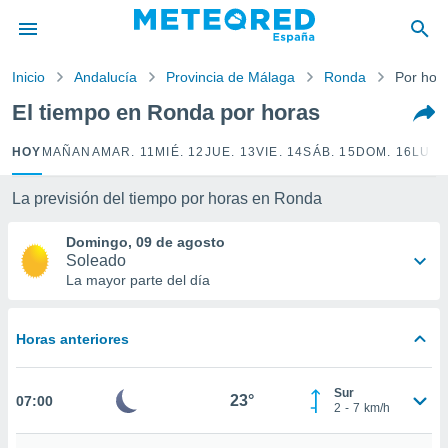
privacidad
o de
Inicio
Andalucía
Provincia de Málaga
Ronda
Por hor
tiempo.com)
borado por
El tiempo en Ronda por horas
es para
ue la
HOY
MAÑANA
MAR. 11
MIÉ. 12
JUE. 13
VIE. 14
SÁB. 15
DOM. 16
LUN.
 que se
e calidad.
eder a este
La previsión del tiempo por horas en Ronda
ediante las
opciones:
Domingo, 09 de agosto
Soleado
ookies y
La mayor parte del día
e forma
Horas anteriores
d digital
ada, basada
mación
Sur
ediante
23°
07:00
2
-
7
km/h
ecnologías
nos permite