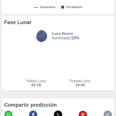
er momento
Temperatura
Precipitación
ic en
o en
Fase Lunar
 Cookies
en
eb.
Luna Nueva
Iluminada
15%
y
socios
el
to de
la
 en un
 y/o acceder
Salida Luna
Puesta Luna
 de datos
03:19
19:04
ara
 anuncios
ar perfiles
Compartir predicción
idad
a, utilizar
a