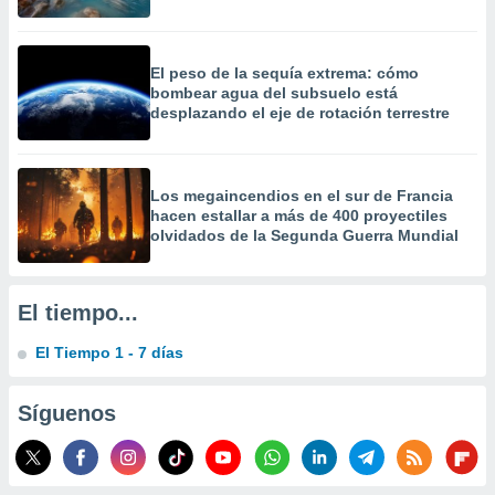
precisa e
ión mediante
El peso de la sequía extrema: cómo
, publicidad
bombear agua del subsuelo está
desplazando el eje de rotación terrestre
dos,
 publicidad
,
ón de
Los megaincendios en el sur de Francia
 desarrollo
hacen estallar a más de 400 proyectiles
s.
olvidados de la Segunda Guerra Mundial
tros 1199
ios
El tiempo...
El Tiempo 1 - 7 días
Síguenos