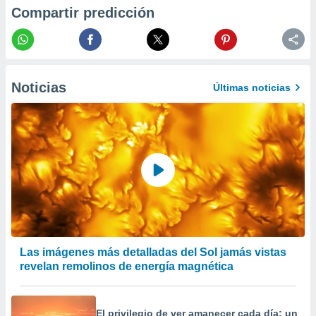
 la
Compartir predicción
da, crear un
personalizar
o, uso de
a la
Noticias
Últimas noticias
e contenido
do, medir el
 de la
medir el
 del
 comprender
 través de
s o a través
nación de
edentes de
fuentes,
y mejora de
os, uso de
Las imágenes más detalladas del Sol jamás vistas
ados con el
revelan remolinos de energía magnética
 seleccionar
o.
calización
El privilegio de ver amanecer cada día: un