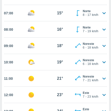
estra
ara seguir
e contenido
Norte
15°
07:00
8
-
17
km/h
stándares
ACEPTAR
sin coste.
Y
CONTINUAR
Norte
 botón
16°
08:00
7
-
19
km/h
continuar",
der a la
CONFIGURACIÓN
ndo la
Noreste
18°
09:00
 de todas
6
-
18
km/h
, ya sean
de nuestros
Noreste
 nos
19°
10:00
6
-
18
km/h
 y análisis
tamiento en
Noreste
21°
11:00
b, así como
7
-
21
km/h
un perfil
para
Este
ublicidad y
23°
12:00
7
-
23
km/h
do en
 mismo.
Este