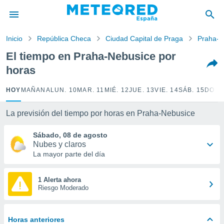
privacidad
o de
Inicio
República Checa
Ciudad Capital de Praga
Praha-N
tiempo.com)
borado por
El tiempo en Praha-Nebusice por
es para
horas
ue la
 que se
e calidad.
HOY
MAÑANA
LUN. 10
MAR. 11
MIÉ. 12
JUE. 13
VIE. 14
SÁB. 15
DOM.
eder a este
ediante las
La previsión del tiempo por horas en Praha-Nebusice
opciones:
Sábado, 08 de agosto
ookies y
Nubes y claros
e forma
La mayor parte del día
d digital
ada, basada
1 Alerta ahora
Riesgo Moderado
mación
ediante
ecnologías
nos permite
Horas anteriores