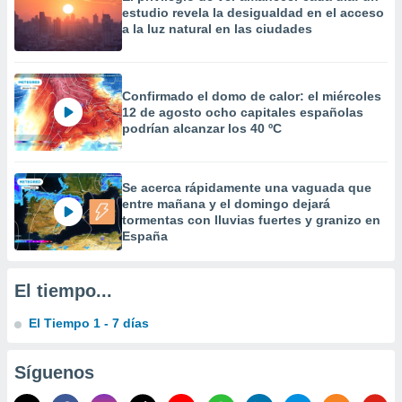
precisa e
estudio revela la desigualdad en el acceso
a la luz natural en las ciudades
ión mediante
, publicidad
Confirmado el domo de calor: el miércoles
dos,
12 de agosto ocho capitales españolas
 publicidad
podrían alcanzar los 40 ºC
,
ón de
 desarrollo
s.
Se acerca rápidamente una vaguada que
entre mañana y el domingo dejará
tros 1199
tormentas con lluvias fuertes y granizo en
ios
España
El tiempo...
El Tiempo 1 - 7 días
Síguenos