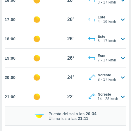
26°
16:00
te
3
-
17
km/h
 de que
talarán
Este
e sean
26°
17:00
4
-
16
km/h
para
a
por el sitio
Este
26°
18:00
o se
6
-
17
km/h
cookies para
Este
nto ni para
26°
19:00
7
-
17
km/h
licidad o
ado, aunque
Noreste
24°
20:00
sualizar
8
-
17
km/h
general no
ada. Puedes
Noreste
 instalación
22°
21:00
14
-
28
km/h
y acceder a
io web a
ste abono
Puesta del sol a las
20:34
Última luz a las
21:11
 botón
.