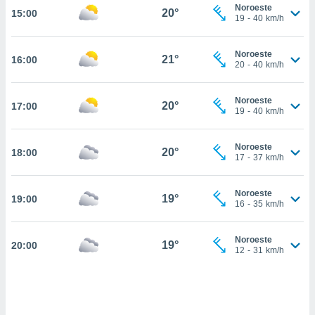
estra
Noroeste
20°
15:00
ara seguir
19
-
40
km/h
e contenido
stándares
ACEPTAR
Noroeste
sin coste.
21°
16:00
Y
20
-
40
km/h
CONTINUAR
 botón
continuar",
Noroeste
20°
17:00
der a la
CONFIGURACIÓN
19
-
40
km/h
ndo la
 de todas
, ya sean
Noroeste
20°
18:00
17
-
37
km/h
de nuestros
 nos
Noroeste
19°
19:00
 y análisis
16
-
35
km/h
tamiento en
b, así como
un perfil
Noroeste
19°
20:00
12
-
31
km/h
para
ublicidad y
do en
 mismo.