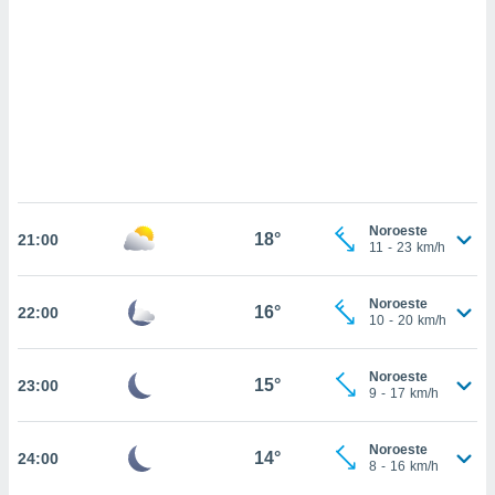
sultar más
 en nuestra
 Cookies
y
ualquier
ento
 botón
ación de
kies
 disponible
e nuestra
Noroeste
18°
.
21:00
11
-
23
km/h
IVAMENTE,
Noroeste
16°
22:00
10
-
20
km/h
as
 a cookies
Noroeste
15°
23:00
9
-
17
km/h
 no aceptar
ón de
uedes
Noroeste
14°
24:00
uestro sitio
8
-
16
km/h
.com. En