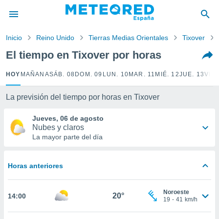
privacidad
o de
Inicio
Reino Unido
Tierras Medias Orientales
Tixover
tiempo.com)
borado por
El tiempo en Tixover por horas
es para
ue la
HOY
MAÑANA
SÁB. 08
DOM. 09
LUN. 10
MAR. 11
MIÉ. 12
JUE. 13
VIE.
 que se
e calidad.
eder a este
La previsión del tiempo por horas en Tixover
ediante las
opciones:
Jueves, 06 de agosto
Nubes y claros
ookies y
La mayor parte del día
e forma
Horas anteriores
d digital
ada, basada
mación
Noroeste
ediante
20°
14:00
19
-
41
km/h
ecnologías
nos permite