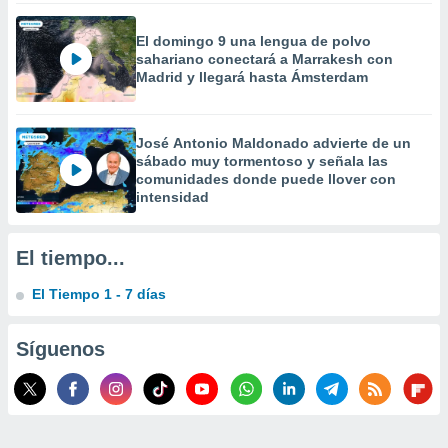
 la
El domingo 9 una lengua de polvo
da, crear un
sahariano conectará a Marrakesh con
personalizar
Madrid y llegará hasta Ámsterdam
o, uso de
a la
e contenido
José Antonio Maldonado advierte de un
do, medir el
sábado muy tormentoso y señala las
 de la
comunidades donde puede llover con
medir el
intensidad
 del
 comprender
 través de
El tiempo...
s o a través
nación de
El Tiempo 1 - 7 días
edentes de
fuentes,
y mejora de
Síguenos
os, uso de
ados con el
 seleccionar
o.
calización