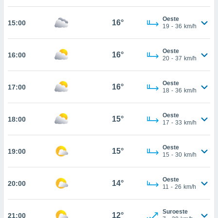
estra
ara seguir
Oeste
e contenido
16°
15:00
19
-
36
km/h
stándares
ACEPTAR
sin coste.
Y
Oeste
CONTINUAR
16°
16:00
 botón
20
-
37
km/h
continuar",
der a la
CONFIGURACIÓN
ndo la
Oeste
16°
17:00
18
-
36
km/h
 de todas
, ya sean
de nuestros
Oeste
15°
18:00
 nos
17
-
33
km/h
 y análisis
tamiento en
Oeste
15°
19:00
15
-
30
km/h
b, así como
un perfil
para
Oeste
14°
20:00
ublicidad y
11
-
26
km/h
do en
Suroeste
 mismo.
12°
21:00