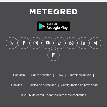
precisa e
ión mediante
, publicidad
dos,
 publicidad
,
ón de
 desarrollo
s.
tros 1199
ios
Contacto
Sobre nosotros
FAQ
Términos de uso
Cookies
Política de privacidad
Configuración de privacidad
© 2026 Meteored. Todos los derechos reservados