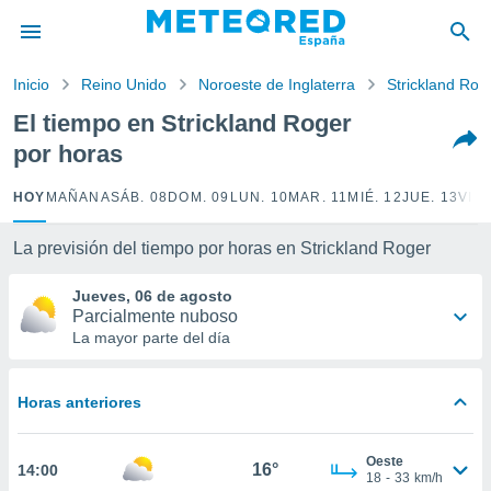
privacidad
o de
Inicio
Reino Unido
Noroeste de Inglaterra
Strickland Rog
tiempo.com)
borado por
El tiempo en Strickland Roger
es para
por horas
ue la
 que se
e calidad.
HOY
MAÑANA
SÁB. 08
DOM. 09
LUN. 10
MAR. 11
MIÉ. 12
JUE. 13
VIE.
eder a este
ediante las
La previsión del tiempo por horas en Strickland Roger
opciones:
Jueves, 06 de agosto
ookies y
Parcialmente nuboso
e forma
La mayor parte del día
d digital
ada, basada
Horas anteriores
mación
ediante
ecnologías
Oeste
16°
14:00
nos permite
18
-
33
km/h