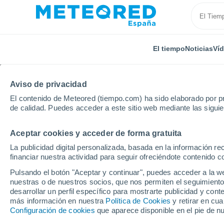
El tiempo
Noticias
Ví
Aviso de privacidad
El contenido de Meteored (tiempo.com) ha sido elaborado por pr
de calidad. Puedes acceder a este sitio web mediante las sigui
Aceptar cookies y acceder de forma gratuita
Inicio
Reino Unido
Noroeste de Inglaterra
Stalm
La publicidad digital personalizada, basada en la información r
financiar nuestra actividad para seguir ofreciéndote contenido c
El tiempo en Stalmine-
Pulsando el botón "Aceptar y continuar", puedes acceder a la w
nuestras o de nuestros socios, que nos permiten el seguimiento
desarrollar un perfil específico para mostrarte publicidad y co
El Tiempo 1 - 7 días
Por horas
más información en nuestra
Política de Cookies
y retirar en cu
Configuración de cookies
que aparece disponible en el pie de n