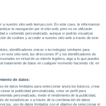
talmine-With-Staynall
VIENTO
PRECIPITACIÓN
er a nuestro sitio web tiempo.com. En este caso, te informamos
12
15
18
21
00
03
06
09
12
15
18
21
00
tizar la navegación por el sitio web, pero no se utilizarán
dad o contenido personalizado, aunque sí podrás visualizar
ción de cookies y acceder a nuestro sitio web a través de este
es, identificadores únicos o tecnologías similares para
n este sitio web, las direcciones IP y los identificadores de
19°
19°
18°
18°
18°
rsonales en virtud de un interés legítimo, algo a lo que puedes
17°
17°
17°
17°
 al tratamiento de datos en cualquier momento haciendo clic en
16°
16°
16°
16°
miento de datos:
uso de datos limitados para seleccionar anuncios básicos, crear
2
ccionar la publicidad personalizada, crear un perfil para
ontenido personalizado, medir el rendimiento de la publicidad,
0.6
vés de estadísticas o a través de la combinación de datos
0.3
0.2
rvicios, uso de datos limitados con el objetivo de seleccionar el