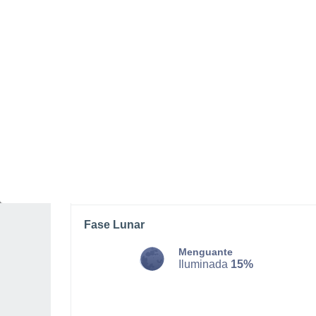
DOMINGO, 09 DE AGOSTO
Por la mañana
Lluvia débil con cielo
parcialmente nuboso
Salida del sol a las
05:39
Puesta del sol a las
20:54
Primera luz a las
04:57
Última luz a las
21:35
Fase Lunar
Menguante
Iluminada
15%