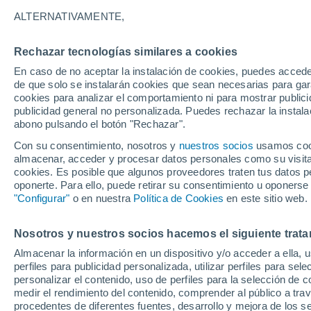
Gráfica del tiempo por horas en S
ALTERNATIVAMENTE,
SÍMBOLO
TEMPERATURA
Rechazar tecnologías similares a cookies
En caso de no aceptar la instalación de cookies, puedes acced
00
03
06
09
12
15
18
21
00
03
06
09
de que solo se instalarán cookies que sean necesarias para garan
cookies para analizar el comportamiento ni para mostrar publici
publicidad general no personalizada. Puedes rechazar la instala
abono pulsando el botón "Rechazar".
Con su consentimiento, nosotros y
nuestros socios
usamos cooki
almacenar, acceder y procesar datos personales como su visita e
cookies. Es posible que algunos proveedores traten tus datos pe
17°
17°
17°
17°
oponerte. Para ello, puede retirar su consentimiento u oponerse
15°
15°
"Configurar"
o en nuestra
Política de Cookies
en este sitio web.
15°
15°
14°
14°
12°
Nosotros y nuestros socios hacemos el siguiente trata
Almacenar la información en un dispositivo y/o acceder a ella, 
perfiles para publicidad personalizada, utilizar perfiles para sele
1.1
personalizar el contenido, uso de perfiles para la selección de c
medir el rendimiento del contenido, comprender al público a tra
0.5
0.1
procedentes de diferentes fuentes, desarrollo y mejora de los se