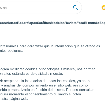
deos
Alertas
Radar
Mapas
Satélites
Modelos
Revista
Foro
El mundo
Esq
ofesionales para garantizar que la información que se ofrece es
entes opciones:
ine-With-Staynall
Por horas
ecogida mediante cookies o tecnologías similares, nos permite
on altos estándares de calidad sin coste.
With-Staynall por horas
eb aceptando la instalación de todas las cookies, ya sean
 y análisis del comportamiento en el sitio web, así como
ntenido personalizado en función del mismo. Puedes consultar
alquier momento el consentimiento pulsando el botón
uestra página web.