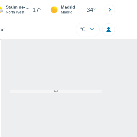
Stalmine-With-Staynall
Madrid
Barcelona
17°
34°
North West
Madrid
Barcelona
°C
uí