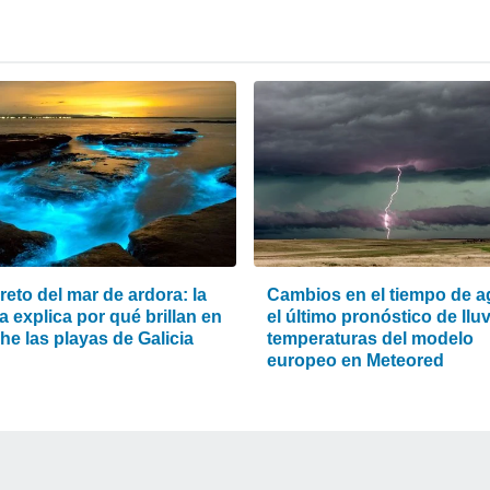
reto del mar de ardora: la
Cambios en el tiempo de a
a explica por qué brillan en
el último pronóstico de lluv
he las playas de Galicia
temperaturas del modelo
europeo en Meteored