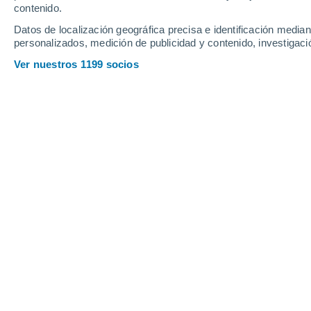
Viernes
7
Sábado
8
contenido.
Datos de localización geográfica precisa e identificación mediant
personalizados, medición de publicidad y contenido, investigació
Ver nuestros 1199 socios
La previsión del tiempo por horas e
VIERNES, 07 DE AGOSTO
Por la mañana
Lluvia débil con cielo
parcialmente nuboso
Salida del sol a las
05:35
Puesta del sol a las
20:58
Primera luz a las
04:53
Última luz a las
21:40
Fase Lunar