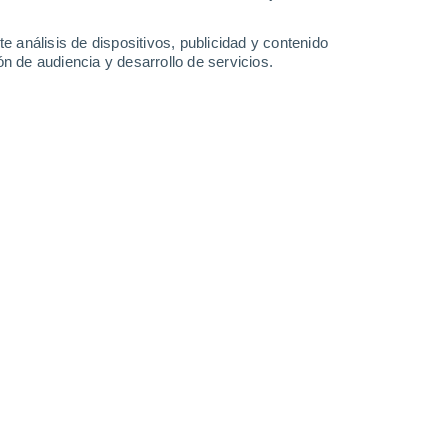
Domingo
9
e análisis de dispositivos, publicidad y contenido
n de audiencia y desarrollo de servicios.
n Stalmine-With-Staynall
50%
15°
Lluvia débil
02:00
0.1 l/m²
Sensación T.
15°
70%
15°
Lluvia débil
05:00
1.1 l/m²
Sensación T.
15°
60%
15°
Lluvia débil
08:00
0.5 l/m²
Sensación T.
15°
17°
Nubes y claros
11:00
Sensación T.
17°