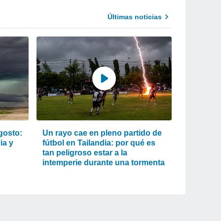
Últimas noticias
gosto:
Un rayo cae en pleno partido de
ia y
fútbol en Tailandia: por qué es
tan peligroso estar a la
intemperie durante una tormenta