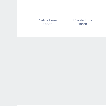
Salida Luna
Puesta Luna
00:32
19:28