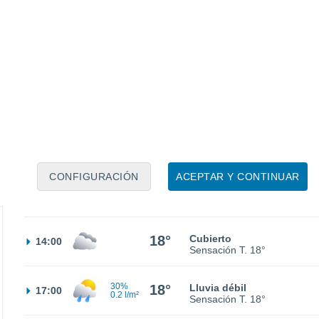
16°
Nubes y claros
02:00
Sensación T.
16°
16°
Parcialmente nuboso
05:00
Sensación T.
16°
30%
17°
Lluvia débil
08:00
0.6 l/m²
Sensación T.
17°
CONFIGURACIÓN
ACEPTAR Y CONTINUAR
30%
17°
Lluvia débil
11:00
2 l/m²
Sensación T.
17°
18°
Cubierto
14:00
Sensación T.
18°
30%
18°
Lluvia débil
17:00
0.2 l/m²
Sensación T.
18°