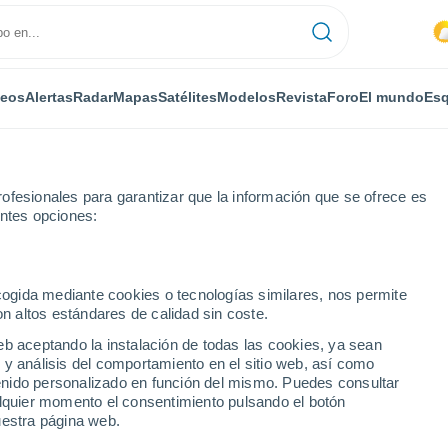
deos
Alertas
Radar
Mapas
Satélites
Modelos
Revista
Foro
El mundo
Esq
ofesionales para garantizar que la información que se ofrece es
entes opciones:
elens
Por horas
ecogida mediante cookies o tecnologías similares, nos permite
on altos estándares de calidad sin coste.
s por horas
eb aceptando la instalación de todas las cookies, ya sean
 y análisis del comportamiento en el sitio web, así como
ntenido personalizado en función del mismo. Puedes consultar
alquier momento el consentimiento pulsando el botón
uestra página web.