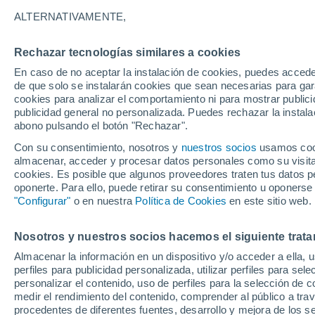
Gráfica del tiempo por horas en S
ALTERNATIVAMENTE,
SÍMBOLO
TEMPERATURA
Rechazar tecnologías similares a cookies
En caso de no aceptar la instalación de cookies, puedes acced
00
03
06
09
12
15
18
21
00
03
06
09
de que solo se instalarán cookies que sean necesarias para garan
cookies para analizar el comportamiento ni para mostrar publici
publicidad general no personalizada. Puedes rechazar la instala
abono pulsando el botón "Rechazar".
Con su consentimiento, nosotros y
nuestros socios
usamos cooki
almacenar, acceder y procesar datos personales como su visita e
cookies. Es posible que algunos proveedores traten tus datos pe
oponerte. Para ello, puede retirar su consentimiento u oponerse
19°
19°
18°
"Configurar"
o en nuestra
Política de Cookies
en este sitio web.
17°
14°
14°
Nosotros y nuestros socios hacemos el siguiente trata
13°
13°
11°
Almacenar la información en un dispositivo y/o acceder a ella, 
11°
11°
perfiles para publicidad personalizada, utilizar perfiles para sele
personalizar el contenido, uso de perfiles para la selección de c
medir el rendimiento del contenido, comprender al público a tra
0.2
procedentes de diferentes fuentes, desarrollo y mejora de los se