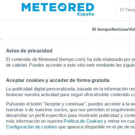
El tiempo
Noticias
Ví
Aviso de privacidad
El contenido de Meteored (tiempo.com) ha sido elaborado por pr
de calidad. Puedes acceder a este sitio web mediante las sigui
Aceptar cookies y acceder de forma gratuita
Inicio
Reino Unido
Noroeste de Inglaterra
St. H
La publicidad digital personalizada, basada en la información r
financiar nuestra actividad para seguir ofreciéndote contenido c
El tiempo en St. Helen
Pulsando el botón "Aceptar y continuar", puedes acceder a la w
nuestras o de nuestros socios, que nos permiten el seguimiento
desarrollar un perfil específico para mostrarte publicidad y co
El Tiempo 1 - 7 días
Por horas
más información en nuestra
Política de Cookies
y retirar en cu
Configuración de cookies
que aparece disponible en el pie de n