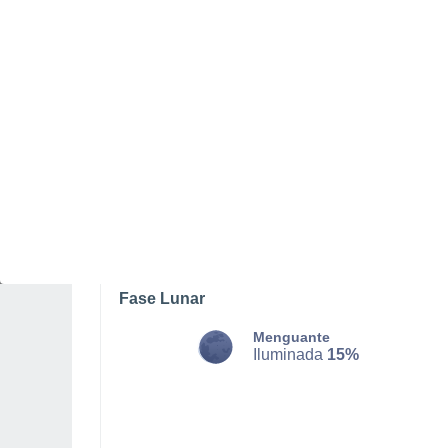
DOMINGO, 09 DE AGOSTO
La mayor parte del día
Parcialmente nuboso
Salida del sol a las
05:40
Puesta del sol a las
20:51
Primera luz a las
04:58
Última luz a las
21:32
Fase Lunar
Menguante
Iluminada
15%