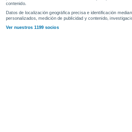
Viernes
7
Sábado
8
contenido.
Datos de localización geográfica precisa e identificación mediant
personalizados, medición de publicidad y contenido, investigació
Ver nuestros 1199 socios
La previsión del tiempo por horas e
VIERNES, 07 DE AGOSTO
Por la mañana
Lluvia débil con cielo
parcialmente nuboso
Salida del sol a las
05:36
Puesta del sol a las
20:55
Primera luz a las
04:54
Última luz a las
21:37
Fase Lunar