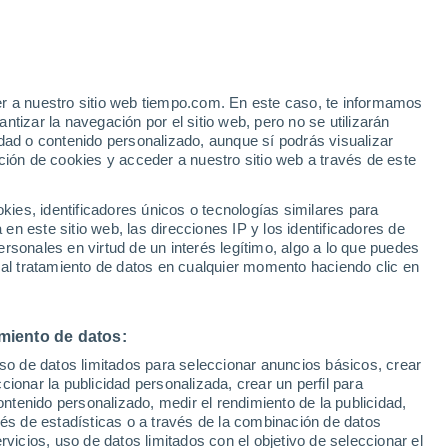
t. Helens
VIENTO
PRECIPITACIÓN
er a nuestro sitio web tiempo.com. En este caso, te informamos
12
15
18
21
00
03
06
09
12
15
18
21
00
tizar la navegación por el sitio web, pero no se utilizarán
dad o contenido personalizado, aunque sí podrás visualizar
ción de cookies y acceder a nuestro sitio web a través de este
es, identificadores únicos o tecnologías similares para
23°
n este sitio web, las direcciones IP y los identificadores de
22°
rsonales en virtud de un interés legítimo, algo a lo que puedes
21°
21°
20°
20°
 al tratamiento de datos en cualquier momento haciendo clic en
19°
19°
17°
17°
15°
15°
miento de datos:
14°
uso de datos limitados para seleccionar anuncios básicos, crear
ccionar la publicidad personalizada, crear un perfil para
ontenido personalizado, medir el rendimiento de la publicidad,
vés de estadísticas o a través de la combinación de datos
rvicios, uso de datos limitados con el objetivo de seleccionar el