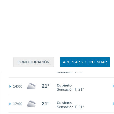
15°
Cielo despejado
02:00
Sensación T.
15°
14°
Nubes y claros
05:00
Sensación T.
14°
17°
Parcialmente nuboso
08:00
Sensación T.
17°
CONFIGURACIÓN
ACEPTAR Y CONTINUAR
20°
Cubierto
11:00
Sensación T.
20°
21°
Cubierto
14:00
Sensación T.
21°
21°
Cubierto
17:00
Sensación T.
21°