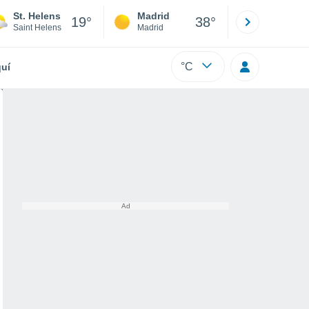
St. Helens
Madrid
Barcelona
19°
38°
Saint Helens
Madrid
Barcelona
°C
uí