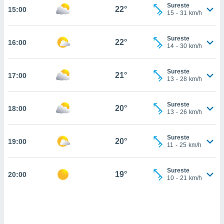
estra
Sureste
22°
15:00
ara seguir
15
-
31
km/h
e contenido
stándares
ACEPTAR
Sureste
sin coste.
22°
16:00
Y
14
-
30
km/h
CONTINUAR
 botón
continuar",
Sureste
21°
17:00
der a la
CONFIGURACIÓN
13
-
28
km/h
ndo la
 de todas
, ya sean
Sureste
20°
18:00
13
-
26
km/h
de nuestros
 nos
Sureste
20°
19:00
 y análisis
11
-
25
km/h
tamiento en
b, así como
un perfil
Sureste
19°
20:00
10
-
21
km/h
para
ublicidad y
do en
 mismo.