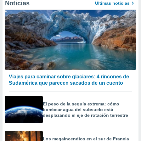
Noticias
Últimas noticias
er momento
ic en
o en
 Cookies
en
eb.
y
socios
el
to de
Viajes para caminar sobre glaciares: 4 rincones de
Sudamérica que parecen sacados de un cuento
la
 en un
 y/o acceder
 de datos
El peso de la sequía extrema: cómo
ara
bombear agua del subsuelo está
 anuncios
desplazando el eje de rotación terrestre
ar perfiles
idad
a, utilizar
Los megaincendios en el sur de Francia
a