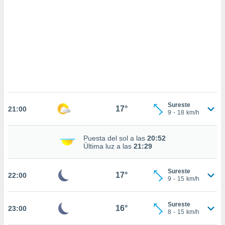
sultar más
 en nuestra
 Cookies
y
ualquier
ento
 botón
ación de
kies
 disponible
e nuestra
Sureste
17°
.
21:00
9
-
18
km/h
IVAMENTE,
Puesta del sol a las
20:52
Última luz a las
21:29
as
 a cookies
Sureste
17°
22:00
9
-
15
km/h
 no aceptar
ón de
uedes
Sureste
16°
23:00
uestro sitio
8
-
15
km/h
.com. En