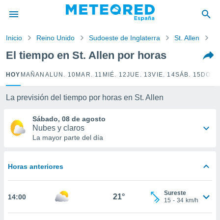
privacidad
o de
Inicio
Reino Unido
Sudoeste de Inglaterra
St. Allen
P
tiempo.com)
borado por
El tiempo en St. Allen por horas
es para
ue la
HOY
MAÑANA
LUN. 10
MAR. 11
MIÉ. 12
JUE. 13
VIE. 14
SÁB. 15
DOM.
 que se
e calidad.
eder a este
La previsión del tiempo por horas en St. Allen
ediante las
opciones:
Sábado, 08 de agosto
Nubes y claros
ookies y
La mayor parte del día
e forma
Horas anteriores
d digital
ada, basada
mación
Sureste
ediante
21°
14:00
15
-
34
km/h
ecnologías
nos permite