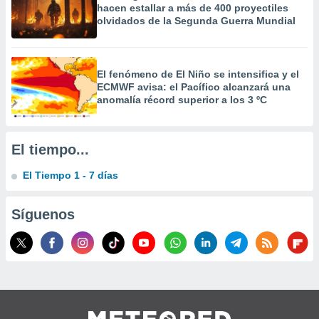
hacen estallar a más de 400 proyectiles
 la
olvidados de la Segunda Guerra Mundial
da, crear un
personalizar
o, uso de
El fenómeno de El Niño se intensifica y el
a la
ECMWF avisa: el Pacífico alcanzará una
e contenido
anomalía récord superior a los 3 ºC
do, medir el
 de la
medir el
 del
El tiempo...
 comprender
 través de
El Tiempo 1 - 7 días
s o a través
nación de
edentes de
Síguenos
fuentes,
y mejora de
os, uso de
ados con el
 seleccionar
o.
calización