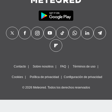
precisa e
ión mediante
, publicidad
dos,
 publicidad
,
ón de
 desarrollo
s.
tros 1199
ios
Contacto
Sobre nosotros
FAQ
Términos de uso
Cookies
Política de privacidad
Configuración de privacidad
© 2026 Meteored. Todos los derechos reservados