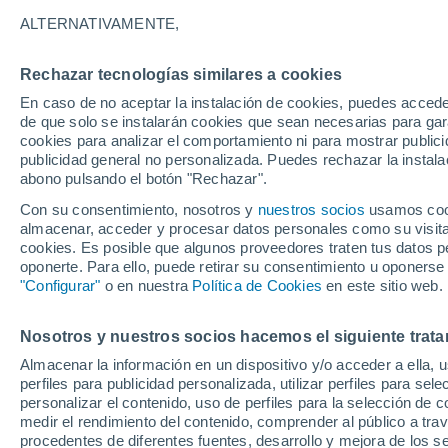
Gráfica del tiempo por horas en 
ALTERNATIVAMENTE,
SÍMBOLO
TEMPERATURA
Rechazar tecnologías similares a cookies
En caso de no aceptar la instalación de cookies, puedes acced
00
03
06
09
12
15
18
21
00
03
06
09
de que solo se instalarán cookies que sean necesarias para garan
cookies para analizar el comportamiento ni para mostrar publici
publicidad general no personalizada. Puedes rechazar la instala
abono pulsando el botón "Rechazar".
Con su consentimiento, nosotros y
nuestros socios
usamos cooki
almacenar, acceder y procesar datos personales como su visita e
cookies. Es posible que algunos proveedores traten tus datos pe
17°
17°
17°
17°
16°
17°
oponerte. Para ello, puede retirar su consentimiento u oponerse
16°
16°
16°
16°
15°
"Configurar"
o en nuestra
Política de Cookies
en este sitio web.
Nosotros y nuestros socios hacemos el siguiente trata
Almacenar la información en un dispositivo y/o acceder a ella, 
perfiles para publicidad personalizada, utilizar perfiles para sele
1.2
personalizar el contenido, uso de perfiles para la selección de c
medir el rendimiento del contenido, comprender al público a tra
0.2
procedentes de diferentes fuentes, desarrollo y mejora de los se