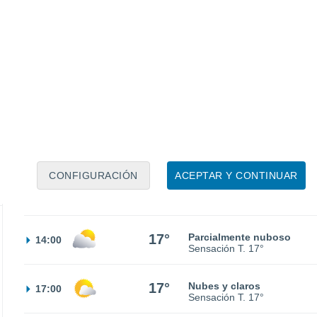
14°
Parcialmente nuboso
02:00
Sensación T.
14°
14°
Parcialmente nuboso
05:00
Sensación T.
14°
30%
15°
Lluvia débil
08:00
0.1 l/m²
Sensación T.
15°
CONFIGURACIÓN
ACEPTAR Y CONTINUAR
16°
Parcialmente nuboso
11:00
Sensación T.
16°
17°
Parcialmente nuboso
14:00
Sensación T.
17°
17°
Nubes y claros
17:00
Sensación T.
17°