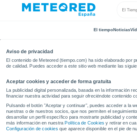
El tiempo
Noticias
Ví
Aviso de privacidad
El contenido de Meteored (tiempo.com) ha sido elaborado por pr
de calidad. Puedes acceder a este sitio web mediante las sigui
Aceptar cookies y acceder de forma gratuita
Inicio
Reino Unido
Noroeste de Inglaterra
Seas
La publicidad digital personalizada, basada en la información r
financiar nuestra actividad para seguir ofreciéndote contenido c
El tiempo en Seascale
Pulsando el botón "Aceptar y continuar", puedes acceder a la w
nuestras o de nuestros socios, que nos permiten el seguimiento
desarrollar un perfil específico para mostrarte publicidad y co
El Tiempo 1 - 7 días
Por horas
más información en nuestra
Política de Cookies
y retirar en cu
Configuración de cookies
que aparece disponible en el pie de n