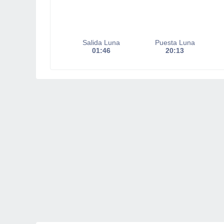
Salida Luna
Puesta Luna
01:46
20:13