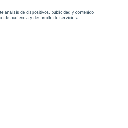
Lunes
10
e análisis de dispositivos, publicidad y contenido
n de audiencia y desarrollo de servicios.
n Seascale
16°
Nubes y claros
02:00
Sensación T.
16°
15°
Parcialmente nuboso
05:00
Sensación T.
15°
16°
Parcialmente nuboso
08:00
Sensación T.
16°
17°
Parcialmente nuboso
11:00
Sensación T.
17°