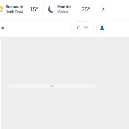
Seascale
Madrid
Barcelona
15°
25°
North West
Madrid
Barcelona
°C
uí