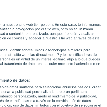
Seascale
VIENTO
PRECIPITACIÓN
er a nuestro sitio web tiempo.com. En este caso, te informamos
12
15
18
21
00
03
06
09
12
15
18
21
00
tizar la navegación por el sitio web, pero no se utilizarán
dad o contenido personalizado, aunque sí podrás visualizar
ción de cookies y acceder a nuestro sitio web a través de este
es, identificadores únicos o tecnologías similares para
n este sitio web, las direcciones IP y los identificadores de
rsonales en virtud de un interés legítimo, algo a lo que puedes
17°
17°
17°
17°
17°
 al tratamiento de datos en cualquier momento haciendo clic en
16°
16°
16°
15°
15°
15°
14°
14°
miento de datos:
uso de datos limitados para seleccionar anuncios básicos, crear
ccionar la publicidad personalizada, crear un perfil para
1.4
ontenido personalizado, medir el rendimiento de la publicidad,
0.8
vés de estadísticas o a través de la combinación de datos
0.2
0.1
rvicios, uso de datos limitados con el objetivo de seleccionar el