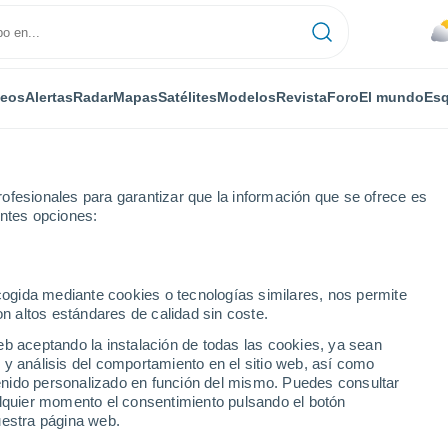
deos
Alertas
Radar
Mapas
Satélites
Modelos
Revista
Foro
El mundo
Esq
ofesionales para garantizar que la información que se ofrece es
entes opciones:
cale
Por horas
ecogida mediante cookies o tecnologías similares, nos permite
on altos estándares de calidad sin coste.
 por horas
eb aceptando la instalación de todas las cookies, ya sean
 y análisis del comportamiento en el sitio web, así como
ntenido personalizado en función del mismo. Puedes consultar
alquier momento el consentimiento pulsando el botón
uestra página web.