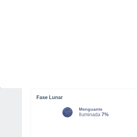
LUNES, 10 DE AGOSTO
Por la mañana
Lluvia débil con cielo
parcialmente nuboso
Salida del sol a las
05:41
Puesta del sol a las
20:56
Primera luz a las
04:58
Última luz a las
21:38
Fase Lunar
Menguante
Iluminada
7%