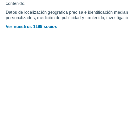
Sábado
8
Domingo
9
contenido.
Datos de localización geográfica precisa e identificación mediant
personalizados, medición de publicidad y contenido, investigació
Ver nuestros 1199 socios
La previsión del tiempo por horas e
SÁBADO, 08 DE AGOSTO
La mayor parte del día
Nubes y claros
Salida del sol a las
05:37
Puesta del sol a las
21:00
Primera luz a las
04:54
Última luz a las
21:42
Fase Lunar