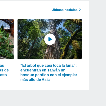
Últimas noticias
más
"El árbol que casi toca la luna":
as de
encuentran en Taiwán un
usto
bosque perdido con el ejemplar
más alto de Asia