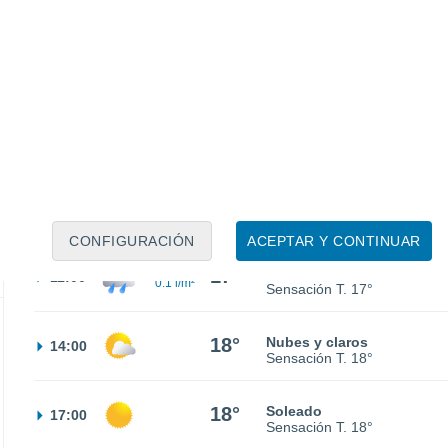
13°
Nubes y claros
02:00
Sensación T.
13°
30%
13°
Lluvia débil
05:00
0.1 l/m²
Sensación T.
13°
30%
15°
Lluvia débil
08:00
0.5 l/m²
Sensación T.
15°
CONFIGURACIÓN
ACEPTAR Y CONTINUAR
30%
17°
Lluvia débil
11:00
0.1 l/m²
Sensación T.
17°
18°
Nubes y claros
14:00
Sensación T.
18°
18°
Soleado
17:00
Sensación T.
18°