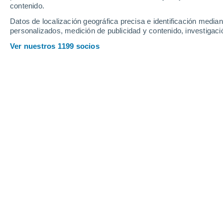
Jueves
6
Viernes
7
contenido.
Datos de localización geográfica precisa e identificación mediant
personalizados, medición de publicidad y contenido, investigació
Ver nuestros 1199 socios
La previsión del tiempo por horas e
JUEVES, 06 DE AGOSTO
De madrugada
Lluvia débil con cielo
parcialmente nuboso
Salida del sol a las
05:32
Puesta del sol a las
21:02
Primera luz a las
04:49
Última luz a las
21:45
Fase Lunar