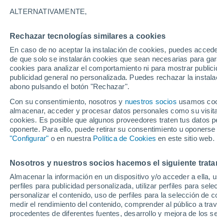
Gráfica del tiempo por horas en S
ALTERNATIVAMENTE,
SÍMBOLO
TEMPERATURA
Rechazar tecnologías similares a cookies
En caso de no aceptar la instalación de cookies, puedes acced
00
03
06
09
12
15
18
21
00
03
06
09
de que solo se instalarán cookies que sean necesarias para garan
cookies para analizar el comportamiento ni para mostrar publici
publicidad general no personalizada. Puedes rechazar la instala
abono pulsando el botón "Rechazar".
Con su consentimiento, nosotros y
nuestros socios
usamos cooki
almacenar, acceder y procesar datos personales como su visita e
cookies. Es posible que algunos proveedores traten tus datos pe
oponerte. Para ello, puede retirar su consentimiento u oponerse
16°
16°
"Configurar"
o en nuestra
Política de Cookies
en este sitio web.
15°
14°
14°
13°
12°
Nosotros y nuestros socios hacemos el siguiente trata
12°
12°
11°
11°
Almacenar la información en un dispositivo y/o acceder a ella, 
perfiles para publicidad personalizada, utilizar perfiles para sele
personalizar el contenido, uso de perfiles para la selección de c
medir el rendimiento del contenido, comprender al público a tra
0.5
procedentes de diferentes fuentes, desarrollo y mejora de los se