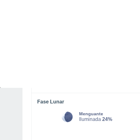
SÁBADO, 08 DE AGOSTO
Por la mañana
Lluvia débil con cielo
parcialmente nuboso
Salida del sol a las
05:36
Puesta del sol a las
20:58
Primera luz a las
04:53
Última luz a las
21:40
Fase Lunar
Menguante
Iluminada
24%