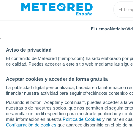
El tiempo
Noticias
Ví
Aviso de privacidad
El contenido de Meteored (tiempo.com) ha sido elaborado por pr
de calidad. Puedes acceder a este sitio web mediante las sigui
Aceptar cookies y acceder de forma gratuita
Inicio
Reino Unido
Noroeste de Inglaterra
Satte
La publicidad digital personalizada, basada en la información r
financiar nuestra actividad para seguir ofreciéndote contenido c
El tiempo en Satterthw
Pulsando el botón "Aceptar y continuar", puedes acceder a la w
nuestras o de nuestros socios, que nos permiten el seguimiento
desarrollar un perfil específico para mostrarte publicidad y co
El Tiempo 1 - 7 días
Por horas
más información en nuestra
Política de Cookies
y retirar en cu
Configuración de cookies
que aparece disponible en el pie de n