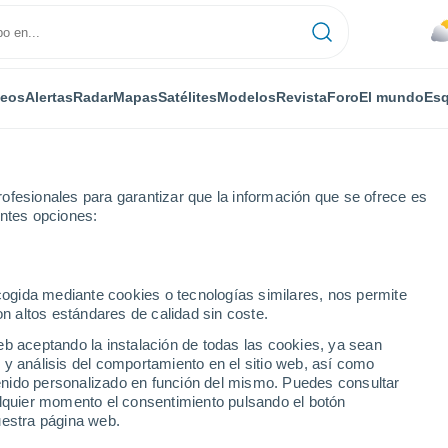
deos
Alertas
Radar
Mapas
Satélites
Modelos
Revista
Foro
El mundo
Esq
ofesionales para garantizar que la información que se ofrece es
entes opciones:
rthwaite
Por horas
ecogida mediante cookies o tecnologías similares, nos permite
on altos estándares de calidad sin coste.
aite por horas
eb aceptando la instalación de todas las cookies, ya sean
 y análisis del comportamiento en el sitio web, así como
ntenido personalizado en función del mismo. Puedes consultar
alquier momento el consentimiento pulsando el botón
uestra página web.