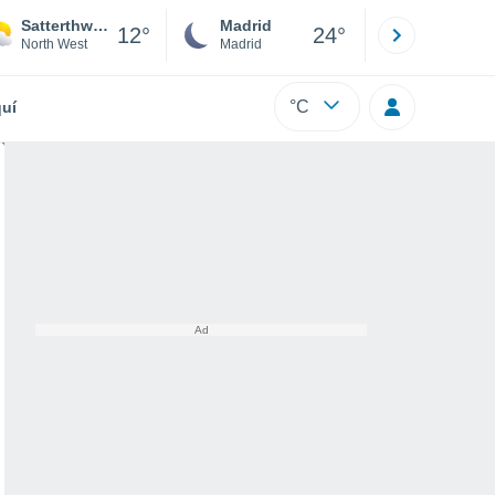
Satterthwaite
Madrid
Barcelona
12°
24°
North West
Madrid
Barcelona
°C
uí