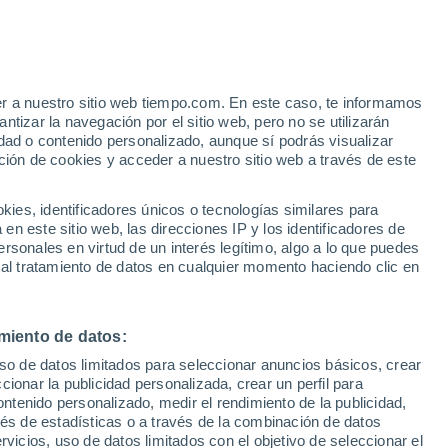
atterthwaite
VIENTO
PRECIPITACIÓN
er a nuestro sitio web tiempo.com. En este caso, te informamos
12
15
18
21
00
03
06
09
12
15
18
21
00
tizar la navegación por el sitio web, pero no se utilizarán
dad o contenido personalizado, aunque sí podrás visualizar
ción de cookies y acceder a nuestro sitio web a través de este
es, identificadores únicos o tecnologías similares para
n este sitio web, las direcciones IP y los identificadores de
18°
18°
rsonales en virtud de un interés legítimo, algo a lo que puedes
17°
17°
16°
 al tratamiento de datos en cualquier momento haciendo clic en
16°
16°
15°
15°
14°
13°
13°
13°
miento de datos:
uso de datos limitados para seleccionar anuncios básicos, crear
ccionar la publicidad personalizada, crear un perfil para
ontenido personalizado, medir el rendimiento de la publicidad,
vés de estadísticas o a través de la combinación de datos
0.5
0.2
0.1
0.1
0.1
rvicios, uso de datos limitados con el objetivo de seleccionar el