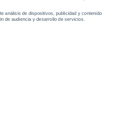
Sábado
8
e análisis de dispositivos, publicidad y contenido
n de audiencia y desarrollo de servicios.
n Satterthwaite
30%
11°
Lluvia débil
02:00
0.5 l/m²
Sensación T.
11°
11°
Parcialmente nuboso
05:00
Sensación T.
11°
13°
Parcialmente nuboso
08:00
Sensación T.
13°
14°
Cubierto
11:00
Sensación T.
14°