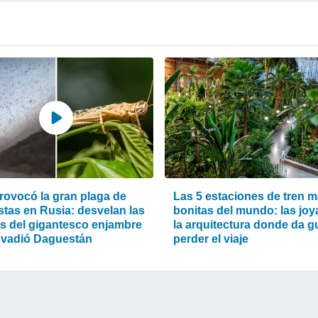
rovocó la gran plaga de
Las 5 estaciones de tren 
stas en Rusia: desvelan las
bonitas del mundo: las joy
s del gigantesco enjambre
la arquitectura donde da g
nvadió Daguestán
perder el viaje