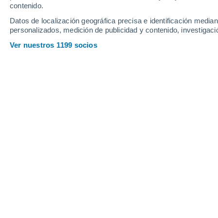
Jueves
6
Viernes
7
contenido.
Datos de localización geográfica precisa e identificación mediant
personalizados, medición de publicidad y contenido, investigació
Ver nuestros 1199 socios
La previsión del tiempo por horas 
JUEVES, 06 DE AGOSTO
Por la mañana
Lluvia débil con cielo
parcialmente nuboso
Salida del sol a las
05:31
Puesta del sol a las
20:57
Primera luz a las
04:49
Última luz a las
21:39
Fase Lunar