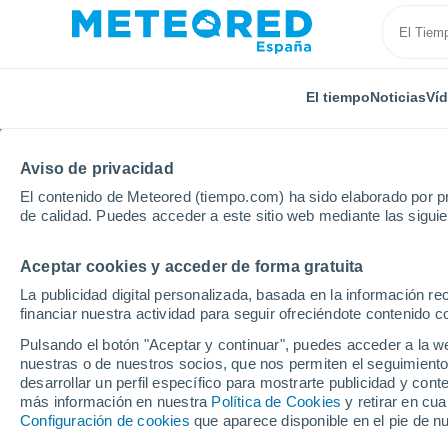
El tiempo
Noticias
Ví
Aviso de privacidad
El contenido de Meteored (tiempo.com) ha sido elaborado por pr
de calidad. Puedes acceder a este sitio web mediante las sigui
Aceptar cookies y acceder de forma gratuita
Inicio
Reino Unido
Noroeste de Inglaterra
Sabd
La publicidad digital personalizada, basada en la información r
financiar nuestra actividad para seguir ofreciéndote contenido c
El tiempo en Sabden p
Pulsando el botón "Aceptar y continuar", puedes acceder a la w
nuestras o de nuestros socios, que nos permiten el seguimiento
desarrollar un perfil específico para mostrarte publicidad y co
El Tiempo 1 - 7 días
Por horas
más información en nuestra
Política de Cookies
y retirar en cu
Configuración de cookies
que aparece disponible en el pie de n