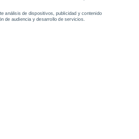
Sábado
8
e análisis de dispositivos, publicidad y contenido
n de audiencia y desarrollo de servicios.
en Sabden
12°
Nubes y claros
02:00
Sensación T.
12°
30%
11°
Lluvia débil
05:00
0.2 l/m²
Sensación T.
11°
60%
12°
Lluvia débil
08:00
0.8 l/m²
Sensación T.
12°
60%
13°
Lluvia débil
11:00
0.8 l/m²
Sensación T.
13°
50%