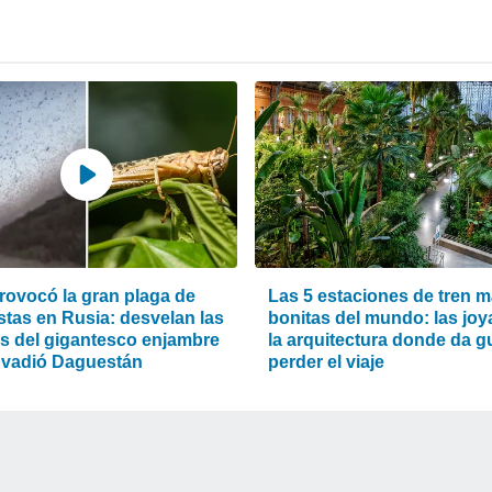
rovocó la gran plaga de
Las 5 estaciones de tren 
stas en Rusia: desvelan las
bonitas del mundo: las joy
s del gigantesco enjambre
la arquitectura donde da g
nvadió Daguestán
perder el viaje