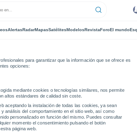
deos
Alertas
Radar
Mapas
Satélites
Modelos
Revista
Foro
El mundo
Esq
ofesionales para garantizar que la información que se ofrece es
entes opciones:
en
Por horas
ecogida mediante cookies o tecnologías similares, nos permite
on altos estándares de calidad sin coste.
or horas
eb aceptando la instalación de todas las cookies, ya sean
 y análisis del comportamiento en el sitio web, así como
ntenido personalizado en función del mismo. Puedes consultar
alquier momento el consentimiento pulsando el botón
uestra página web.