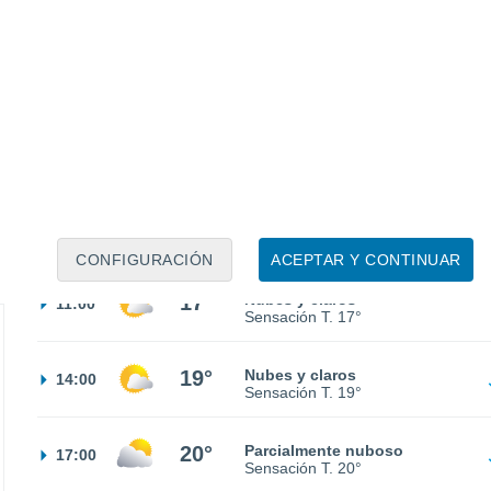
11°
Cielo despejado
02:00
Sensación T.
11°
10°
Soleado
05:00
Sensación T.
10°
14°
Soleado
08:00
Sensación T.
14°
CONFIGURACIÓN
ACEPTAR Y CONTINUAR
17°
Nubes y claros
11:00
Sensación T.
17°
19°
Nubes y claros
14:00
Sensación T.
19°
20°
Parcialmente nuboso
17:00
Sensación T.
20°