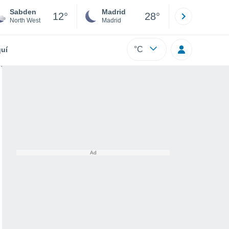
Sabden
Madrid
Barcelona
12°
28°
North West
Madrid
Barcelona
°C
uí