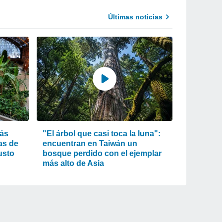
Últimas noticias
más
"El árbol que casi toca la luna":
as de
encuentran en Taiwán un
usto
bosque perdido con el ejemplar
más alto de Asia