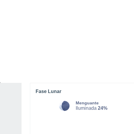
SÁBADO, 08 DE AGOSTO
La mayor parte del día
Nubes y claros
Salida del sol a las
05:35
Puesta del sol a las
20:53
Primera luz a las
04:53
Última luz a las
21:35
Fase Lunar
Menguante
Iluminada
24%