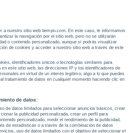
Sabden
VIENTO
PRECIPITACIÓN
er a nuestro sitio web tiempo.com. En este caso, te informamos
12
15
18
21
00
03
06
09
12
15
18
21
00
tizar la navegación por el sitio web, pero no se utilizarán
dad o contenido personalizado, aunque sí podrás visualizar
ción de cookies y acceder a nuestro sitio web a través de este
es, identificadores únicos o tecnologías similares para
20°
19°
n este sitio web, las direcciones IP y los identificadores de
rsonales en virtud de un interés legítimo, algo a lo que puedes
17°
17°
17°
17°
 al tratamiento de datos en cualquier momento haciendo clic en
16°
15°
14°
14°
12°
miento de datos:
11°
10°
uso de datos limitados para seleccionar anuncios básicos, crear
ccionar la publicidad personalizada, crear un perfil para
ontenido personalizado, medir el rendimiento de la publicidad,
0.6
vés de estadísticas o a través de la combinación de datos
rvicios, uso de datos limitados con el objetivo de seleccionar el