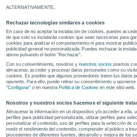
Gráfica del tiempo por horas en 
ALTERNATIVAMENTE,
SÍMBOLO
TEMPERATURA
Rechazar tecnologías similares a cookies
En caso de no aceptar la instalación de cookies, puedes acced
00
03
06
09
12
15
18
21
00
03
06
09
de que solo se instalarán cookies que sean necesarias para garan
cookies para analizar el comportamiento ni para mostrar publici
publicidad general no personalizada. Puedes rechazar la instala
abono pulsando el botón "Rechazar".
Con su consentimiento, nosotros y
nuestros socios
usamos cooki
almacenar, acceder y procesar datos personales como su visita e
cookies. Es posible que algunos proveedores traten tus datos pe
oponerte. Para ello, puede retirar su consentimiento u oponerse
"Configurar"
o en nuestra
Política de Cookies
en este sitio web.
15°
15°
14°
13°
13°
12°
Nosotros y nuestros socios hacemos el siguiente trata
12°
12°
11°
11°
11°
Almacenar la información en un dispositivo y/o acceder a ella, 
perfiles para publicidad personalizada, utilizar perfiles para sele
personalizar el contenido, uso de perfiles para la selección de c
0.8
0.8
medir el rendimiento del contenido, comprender al público a tra
0.5
0.2
0.1
procedentes de diferentes fuentes, desarrollo y mejora de los se