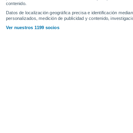
Viernes
7
Sábado
8
contenido.
Datos de localización geográfica precisa e identificación mediant
personalizados, medición de publicidad y contenido, investigació
Ver nuestros 1199 socios
La previsión del tiempo por horas e
VIERNES, 07 DE AGOSTO
Por la mañana
Lluvia débil con cielo
parcialmente nuboso
Salida del sol a las
05:27
Puesta del sol a las
20:52
Primera luz a las
04:44
Última luz a las
21:34
Fase Lunar