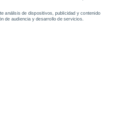
Domingo
9
e análisis de dispositivos, publicidad y contenido
n de audiencia y desarrollo de servicios.
n Oulston
10°
Nubes y claros
02:00
Sensación T.
10°
10°
Parcialmente nuboso
05:00
Sensación T.
9°
13°
Nubes y claros
08:00
Sensación T.
13°
30%
17°
Lluvia débil
11:00
0.2 l/m²
Sensación T.
17°