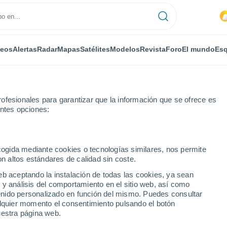
deos
Alertas
Radar
Mapas
Satélites
Modelos
Revista
Foro
El mundo
Esq
ofesionales para garantizar que la información que se ofrece es
entes opciones:
Por horas
ecogida mediante cookies o tecnologías similares, nos permite
on altos estándares de calidad sin coste.
por horas
eb aceptando la instalación de todas las cookies, ya sean
 y análisis del comportamiento en el sitio web, así como
ntenido personalizado en función del mismo. Puedes consultar
alquier momento el consentimiento pulsando el botón
uestra página web.