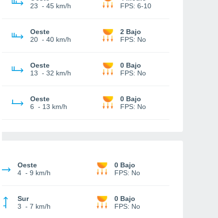
23
-
45 km/h
FPS:
6-10
Oeste
2 Bajo
20
-
40 km/h
FPS:
No
Oeste
0 Bajo
13
-
32 km/h
FPS:
No
Oeste
0 Bajo
6
-
13 km/h
FPS:
No
Oeste
0 Bajo
4
-
9 km/h
FPS:
No
Sur
0 Bajo
3
-
7 km/h
FPS:
No