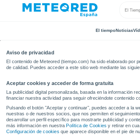
El tiempo
Noticias
Ví
Aviso de privacidad
El contenido de Meteored (tiempo.com) ha sido elaborado por pr
de calidad. Puedes acceder a este sitio web mediante las sigui
Aceptar cookies y acceder de forma gratuita
Inicio
Reino Unido
Yorkshire y Humber
Oulston
La publicidad digital personalizada, basada en la información r
financiar nuestra actividad para seguir ofreciéndote contenido c
El tiempo en Oulston 
Pulsando el botón "Aceptar y continuar", puedes acceder a la w
nuestras o de nuestros socios, que nos permiten el seguimiento
desarrollar un perfil específico para mostrarte publicidad y co
El Tiempo 1 - 7 días
Por horas
más información en nuestra
Política de Cookies
y retirar en cu
Configuración de cookies
que aparece disponible en el pie de n