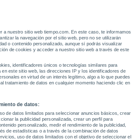
Oulston
VIENTO
PRECIPITACIÓN
er a nuestro sitio web tiempo.com. En este caso, te informamos
12
15
18
21
00
03
06
09
12
15
18
21
00
tizar la navegación por el sitio web, pero no se utilizarán
dad o contenido personalizado, aunque sí podrás visualizar
ción de cookies y acceder a nuestro sitio web a través de este
23°
23°
es, identificadores únicos o tecnologías similares para
n este sitio web, las direcciones IP y los identificadores de
20°
20°
19°
rsonales en virtud de un interés legítimo, algo a lo que puedes
19°
19°
 al tratamiento de datos en cualquier momento haciendo clic en
16°
16°
15°
15°
14°
12°
miento de datos:
uso de datos limitados para seleccionar anuncios básicos, crear
ccionar la publicidad personalizada, crear un perfil para
ontenido personalizado, medir el rendimiento de la publicidad,
vés de estadísticas o a través de la combinación de datos
0.2
rvicios, uso de datos limitados con el objetivo de seleccionar el