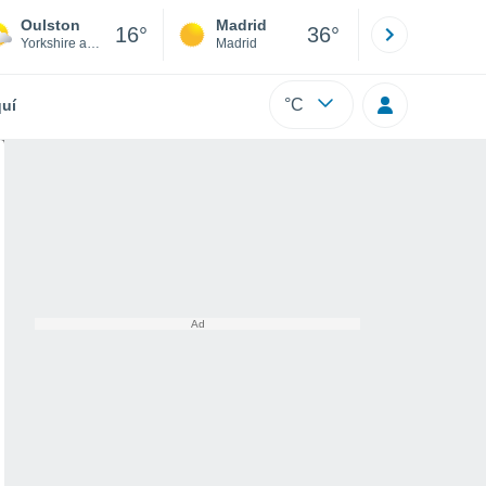
Oulston
Madrid
Barcelona
16°
36°
Yorkshire and Humber
Madrid
Barcelona
°C
uí