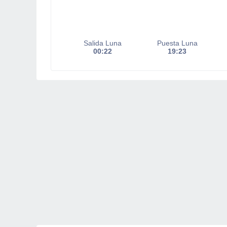
Salida Luna
Puesta Luna
00:22
19:23