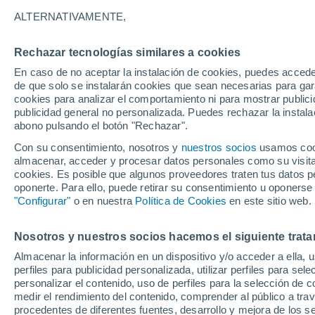
Gráfica del tiempo por horas en 
ALTERNATIVAMENTE,
SÍMBOLO
TEMPERATURA
Rechazar tecnologías similares a cookies
En caso de no aceptar la instalación de cookies, puedes acced
00
03
06
09
12
15
18
21
00
03
06
09
de que solo se instalarán cookies que sean necesarias para garan
cookies para analizar el comportamiento ni para mostrar publici
publicidad general no personalizada. Puedes rechazar la instala
abono pulsando el botón "Rechazar".
Con su consentimiento, nosotros y
nuestros socios
usamos cooki
almacenar, acceder y procesar datos personales como su visita e
19°
cookies. Es posible que algunos proveedores traten tus datos pe
18°
17°
oponerte. Para ello, puede retirar su consentimiento u oponerse
16°
"Configurar"
o en nuestra
Política de Cookies
en este sitio web.
13°
13°
12°
10°
Nosotros y nuestros socios hacemos el siguiente trata
10°
10°
9°
Almacenar la información en un dispositivo y/o acceder a ella, 
perfiles para publicidad personalizada, utilizar perfiles para sele
personalizar el contenido, uso de perfiles para la selección de c
medir el rendimiento del contenido, comprender al público a tra
0.2
procedentes de diferentes fuentes, desarrollo y mejora de los se