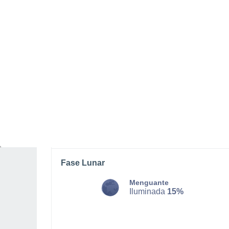
DOMINGO, 09 DE AGOSTO
Por la tarde
Lluvia débil con cielo
parcialmente nuboso
Salida del sol a las
05:31
Puesta del sol a las
20:47
Primera luz a las
04:48
Última luz a las
21:30
Fase Lunar
Menguante
Iluminada
15%