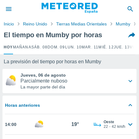
privacidad
o de
Inicio
Reino Unido
Tierras Medias Orientales
Mumby
tiempo.com)
borado por
El tiempo en Mumby por horas
es para
ue la
HOY
MAÑANA
SÁB. 08
DOM. 09
LUN. 10
MAR. 11
MIÉ. 12
JUE. 13
VIE.
 que se
e calidad.
eder a este
La previsión del tiempo por horas en Mumby
ediante las
opciones:
Jueves, 06 de agosto
Parcialmente nuboso
ookies y
La mayor parte del día
e forma
Horas anteriores
d digital
ada, basada
mación
Oeste
ediante
19°
14:00
22
-
42
km/h
ecnologías
nos permite