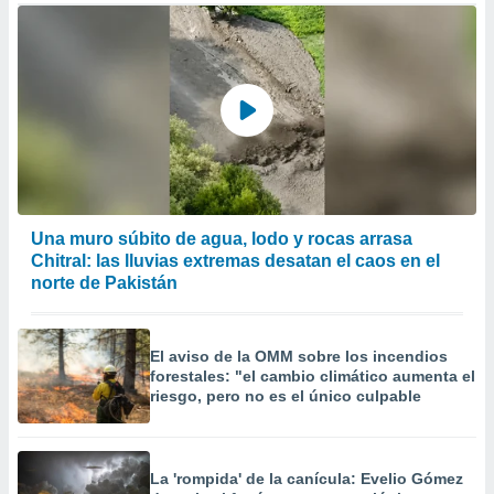
er momento
ic en
o en
 Cookies
en
eb.
y
socios
el
Una muro súbito de agua, lodo y rocas arrasa
to de
Chitral: las lluvias extremas desatan el caos en el
norte de Pakistán
la
 en un
 y/o acceder
El aviso de la OMM sobre los incendios
 de datos
forestales: "el cambio climático aumenta el
ara
riesgo, pero no es el único culpable
 anuncios
ar perfiles
idad
a, utilizar
La 'rompida' de la canícula: Evelio Gómez
a