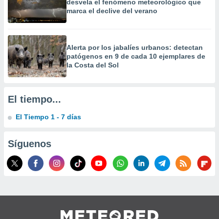
desvela el fenómeno meteorológico que
 la
marca el declive del verano
da, crear un
personalizar
o, uso de
Alerta por los jabalíes urbanos: detectan
a la
patógenos en 9 de cada 10 ejemplares de
e contenido
la Costa del Sol
do, medir el
 de la
medir el
El tiempo...
 del
 comprender
El Tiempo 1 - 7 días
 través de
s o a través
nación de
Síguenos
edentes de
fuentes,
y mejora de
os, uso de
ados con el
 seleccionar
o.
calización