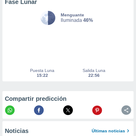
Fase Lunar
nto,
Menguante
cios
Iluminada
46%
kies,
ores únicos
as similares
nar,
rocesar
onales como
 este sitio
recciones IP
Puesta Luna
Salida Luna
ficadores de
15:22
22:56
 posible
s
 traten tus
nales en
Compartir predicción
 interés
go a lo que
nerte. Para
retirar su
ento u
Noticias
Últimas noticias
 de datos