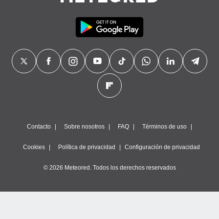
precisa e
ión mediante
, publicidad
dos,
 publicidad
,
ón de
 desarrollo
s.
tros 1199
ios
Contacto
Sobre nosotros
FAQ
Términos de uso
Cookies
Política de privacidad
Configuración de privacidad
© 2026 Meteored. Todos los derechos reservados