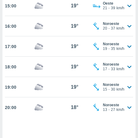
estra
Oeste
19°
15:00
ara seguir
21
-
39
km/h
e contenido
stándares
ACEPTAR
Noroeste
sin coste.
19°
16:00
Y
20
-
37
km/h
CONTINUAR
 botón
continuar",
Noroeste
19°
17:00
der a la
CONFIGURACIÓN
19
-
35
km/h
ndo la
 de todas
, ya sean
Noroeste
19°
18:00
17
-
33
km/h
de nuestros
 nos
Noroeste
19°
19:00
 y análisis
15
-
30
km/h
tamiento en
b, así como
un perfil
Noroeste
18°
20:00
13
-
27
km/h
para
ublicidad y
do en
 mismo.