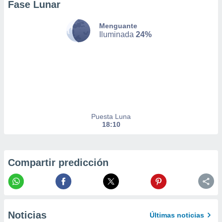
Fase Lunar
er momento
ic en
Menguante
o en
Iluminada
24%
 Cookies
en
eb.
y
socios
el
to de
Puesta Luna
18:10
la
 en un
 y/o acceder
Compartir predicción
 de datos
ara
 anuncios
ar perfiles
idad
a, utilizar
Noticias
Últimas noticias
a