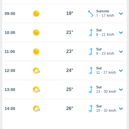
estra
ara seguir
Sureste
e contenido
19°
09:00
7
-
17
km/h
stándares
ACEPTAR
sin coste.
Y
Sur
CONTINUAR
21°
10:00
 botón
8
-
21
km/h
continuar",
der a la
CONFIGURACIÓN
ndo la
Sur
23°
11:00
9
-
23
km/h
 de todas
, ya sean
de nuestros
Sur
24°
12:00
 nos
11
-
27
km/h
 y análisis
tamiento en
Sur
25°
13:00
13
-
30
km/h
b, así como
un perfil
para
Sur
26°
14:00
ublicidad y
15
-
32
km/h
do en
 mismo.