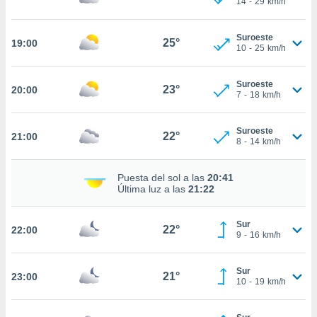
14
-
29
km/h
te
 de que
talarán
Suroeste
25°
19:00
e sean
10
-
25
km/h
para
a
Suroeste
por el sitio
23°
20:00
7
-
18
km/h
o se
cookies para
Suroeste
22°
21:00
nto ni para
8
-
14
km/h
licidad o
Puesta del sol a las
20:41
ado, aunque
Última luz a las
21:22
sualizar
general no
ada. Puedes
Sur
22°
22:00
 instalación
9
-
16
km/h
y acceder a
io web a
Sur
ste abono
21°
23:00
10
-
19
km/h
 botón
.