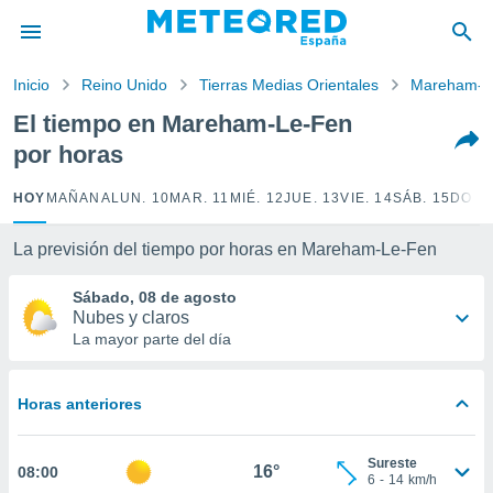
privacidad
o de
Inicio
Reino Unido
Tierras Medias Orientales
Mareham-L
tiempo.com)
borado por
El tiempo en Mareham-Le-Fen
es para
por horas
ue la
 que se
e calidad.
HOY
MAÑANA
LUN. 10
MAR. 11
MIÉ. 12
JUE. 13
VIE. 14
SÁB. 15
DOM.
eder a este
ediante las
La previsión del tiempo por horas en Mareham-Le-Fen
opciones:
Sábado, 08 de agosto
ookies y
Nubes y claros
e forma
La mayor parte del día
d digital
ada, basada
Horas anteriores
mación
ediante
ecnologías
Sureste
16°
08:00
nos permite
6
-
14
km/h