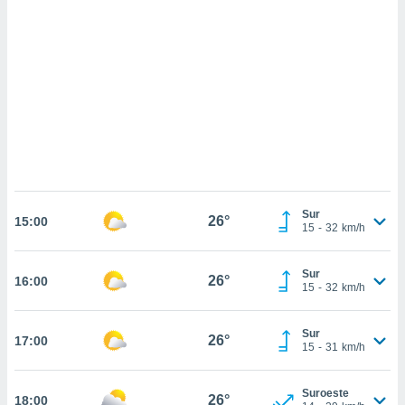
sultar más
 en nuestra
 Cookies
y
ualquier
ento
 botón
ación de
kies
 disponible
e nuestra
.
Sur
26°
15:00
15
-
32
km/h
IVAMENTE,
Sur
26°
16:00
as
15
-
32
km/h
 a cookies
 no aceptar
Sur
26°
17:00
ón de
15
-
31
km/h
uedes
uestro sitio
.com. En
Suroeste
26°
18:00