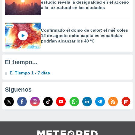
estudio revela la desigualdad en el acceso
precisa e
a la luz natural en las ciudades
ión mediante
, publicidad
Confirmado el domo de calor: el miércoles
dos,
12 de agosto ocho capitales españolas
 publicidad
podrían alcanzar los 40 ºC
,
ón de
 desarrollo
El tiempo...
s.
tros 1199
El Tiempo 1 - 7 días
ios
Síguenos