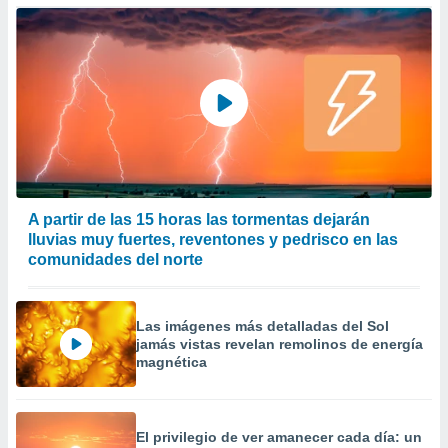
 la
da, crear un
personalizar
o, uso de
a la
e contenido
do, medir el
 de la
medir el
 del
A partir de las 15 horas las tormentas dejarán
 comprender
lluvias muy fuertes, reventones y pedrisco en las
 través de
comunidades del norte
s o a través
nación de
edentes de
fuentes,
Las imágenes más detalladas del Sol
y mejora de
jamás vistas revelan remolinos de energía
os, uso de
magnética
ados con el
 seleccionar
o.
El privilegio de ver amanecer cada día: un
calización