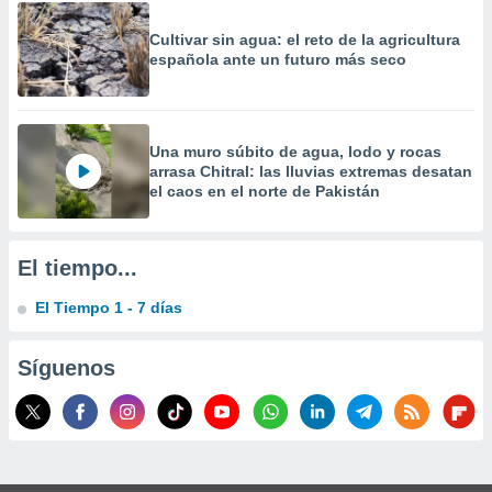
precisa e
ión mediante
Cultivar sin agua: el reto de la agricultura
española ante un futuro más seco
, publicidad
dos,
 publicidad
Una muro súbito de agua, lodo y rocas
,
arrasa Chitral: las lluvias extremas desatan
ón de
el caos en el norte de Pakistán
 desarrollo
s.
tros 1199
El tiempo...
ios
El Tiempo 1 - 7 días
Síguenos