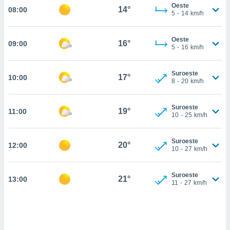
estra
Oeste
14°
08:00
ara seguir
5
-
14
km/h
e contenido
stándares
ACEPTAR
Oeste
sin coste.
16°
09:00
Y
5
-
16
km/h
CONTINUAR
 botón
continuar",
Suroeste
17°
10:00
der a la
CONFIGURACIÓN
8
-
20
km/h
ndo la
 de todas
, ya sean
Suroeste
19°
11:00
10
-
25
km/h
de nuestros
 nos
Suroeste
20°
12:00
 y análisis
10
-
27
km/h
tamiento en
b, así como
un perfil
Suroeste
21°
13:00
11
-
27
km/h
para
ublicidad y
do en
 mismo.