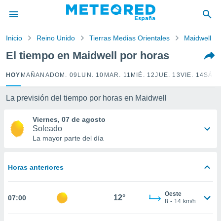
privacidad
o de
Inicio
Reino Unido
Tierras Medias Orientales
Maidwell
tiempo.com)
borado por
El tiempo en Maidwell por horas
es para
ue la
HOY
MAÑANA
DOM. 09
LUN. 10
MAR. 11
MIÉ. 12
JUE. 13
VIE. 14
SÁB.
 que se
e calidad.
eder a este
La previsión del tiempo por horas en Maidwell
ediante las
opciones:
Viernes, 07 de agosto
Soleado
ookies y
La mayor parte del día
e forma
Horas anteriores
d digital
ada, basada
mación
Oeste
ediante
12°
07:00
8
-
14
km/h
ecnologías
nos permite