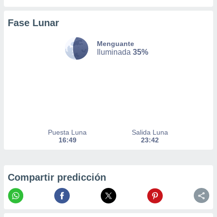
er momento
ic en
Fase Lunar
o en
Menguante
 Cookies
en
Iluminada
35%
eb.
y
socios
el
to de
la
Puesta Luna
Salida Luna
16:49
23:42
 en un
 y/o acceder
 de datos
ara
Compartir predicción
 anuncios
ar perfiles
idad
a, utilizar
a