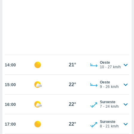
sultar más
 en nuestra
 Cookies
y
ualquier
ento
 botón
ación de
kies
 disponible
e nuestra
Oeste
21°
.
14:00
10
-
27
km/h
IVAMENTE,
Oeste
22°
15:00
9
-
26
km/h
as
 a cookies
Suroeste
22°
16:00
7
-
24
km/h
 no aceptar
ón de
uedes
Suroeste
22°
17:00
uestro sitio
8
-
21
km/h
.com. En