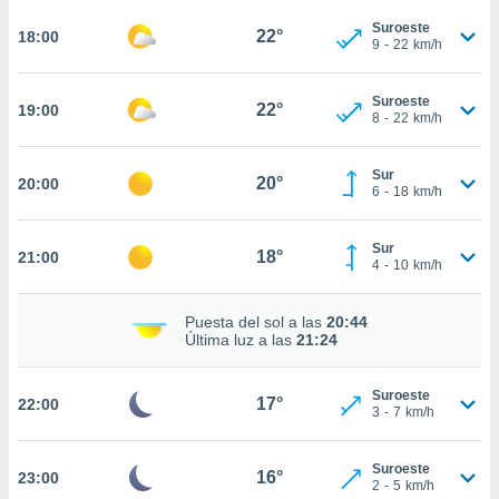
te
 de que
Suroeste
22°
18:00
9
-
22
km/h
talarán
e sean
para
Suroeste
22°
19:00
a
8
-
22
km/h
por el sitio
o se
Sur
cookies para
20°
20:00
6
-
18
km/h
nto ni para
licidad o
Sur
18°
21:00
4
-
10
km/h
ado, aunque
sualizar
Puesta del sol a las
20:44
general no
Última luz a las
21:24
ada. Puedes
 instalación
y acceder a
Suroeste
17°
22:00
io web a
3
-
7
km/h
ste abono
 botón
Suroeste
.
16°
23:00
2
-
5
km/h