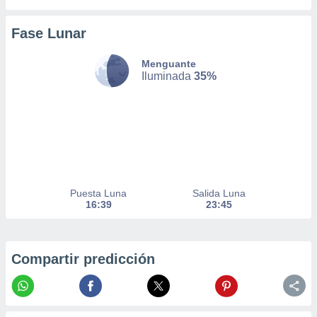
er momento
ic en
Fase Lunar
o en
Menguante
 Cookies
en
Iluminada
35%
eb.
y
socios
el
to de
la
Puesta Luna
Salida Luna
16:39
23:45
 en un
 y/o acceder
 de datos
ara
Compartir predicción
 anuncios
ar perfiles
idad
a, utilizar
a