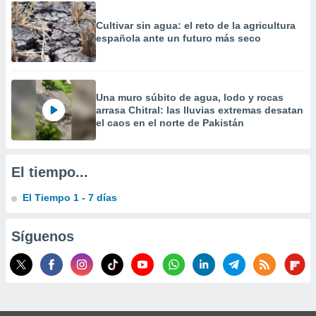
precisa e
ión mediante
Cultivar sin agua: el reto de la agricultura
española ante un futuro más seco
, publicidad
dos,
 publicidad
Una muro súbito de agua, lodo y rocas
,
arrasa Chitral: las lluvias extremas desatan
ón de
el caos en el norte de Pakistán
 desarrollo
s.
tros 1199
El tiempo...
ios
El Tiempo 1 - 7 días
Síguenos