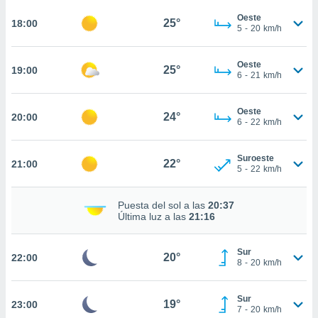
te
 de que
Oeste
25°
18:00
5
-
20
km/h
talarán
e sean
para
Oeste
25°
19:00
a
6
-
21
km/h
por el sitio
o se
Oeste
cookies para
24°
20:00
6
-
22
km/h
nto ni para
licidad o
Suroeste
22°
21:00
5
-
22
km/h
ado, aunque
sualizar
Puesta del sol a las
20:37
general no
Última luz a las
21:16
ada. Puedes
 instalación
y acceder a
Sur
20°
22:00
io web a
8
-
20
km/h
ste abono
 botón
Sur
.
19°
23:00
7
-
20
km/h