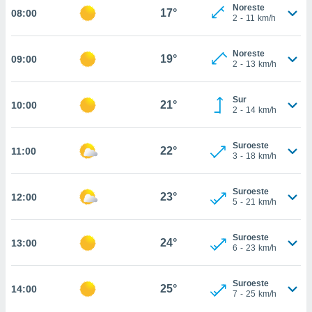
estra
Noreste
17°
08:00
ara seguir
2
-
11
km/h
e contenido
stándares
ACEPTAR
Noreste
sin coste.
19°
09:00
Y
2
-
13
km/h
CONTINUAR
 botón
continuar",
Sur
21°
10:00
der a la
CONFIGURACIÓN
2
-
14
km/h
ndo la
 de todas
, ya sean
Suroeste
22°
11:00
3
-
18
km/h
de nuestros
 nos
Suroeste
23°
12:00
 y análisis
5
-
21
km/h
tamiento en
b, así como
un perfil
Suroeste
24°
13:00
6
-
23
km/h
para
ublicidad y
Suroeste
25°
14:00
do en
7
-
25
km/h
 mismo.