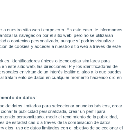
Lancaster
VIENTO
PRECIPITACIÓN
er a nuestro sitio web tiempo.com. En este caso, te informamos
12
15
18
21
00
03
06
09
12
15
18
21
00
tizar la navegación por el sitio web, pero no se utilizarán
dad o contenido personalizado, aunque sí podrás visualizar
ción de cookies y acceder a nuestro sitio web a través de este
es, identificadores únicos o tecnologías similares para
n este sitio web, las direcciones IP y los identificadores de
18°
18°
18°
18°
rsonales en virtud de un interés legítimo, algo a lo que puedes
18°
17°
17°
 al tratamiento de datos en cualquier momento haciendo clic en
16°
15°
14°
13°
13°
miento de datos:
12°
uso de datos limitados para seleccionar anuncios básicos, crear
0.8
ccionar la publicidad personalizada, crear un perfil para
ontenido personalizado, medir el rendimiento de la publicidad,
vés de estadísticas o a través de la combinación de datos
0.2
0.1
rvicios, uso de datos limitados con el objetivo de seleccionar el