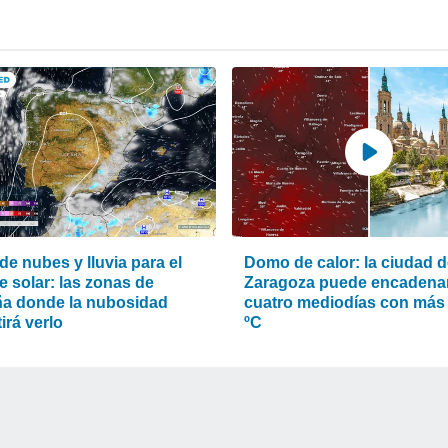
e nubes y lluvia para el
Domo de calor: la ciudad 
e solar: las zonas de
Zaragoza puede encadena
a donde la nubosidad
cuatro mediodías con más
irá verlo
ºC