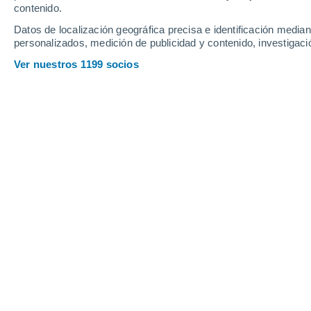
Sábado
8
Domingo
9
contenido.
Datos de localización geográfica precisa e identificación mediant
personalizados, medición de publicidad y contenido, investigació
Ver nuestros 1199 socios
La previsión del tiempo por horas e
SÁBADO, 08 DE AGOSTO
La mayor parte del día
Nubes y claros
Salida del sol a las
05:36
Puesta del sol a las
20:56
Primera luz a las
04:53
Última luz a las
21:38
Fase Lunar