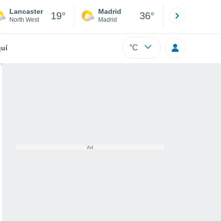
Lancaster
Madrid
Barcelona
19°
36°
North West
Madrid
Barcelona
°C
uí