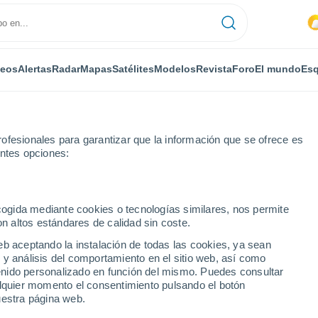
deos
Alertas
Radar
Mapas
Satélites
Modelos
Revista
Foro
El mundo
Esq
ofesionales para garantizar que la información que se ofrece es
entes opciones:
ster
Por horas
ecogida mediante cookies o tecnologías similares, nos permite
on altos estándares de calidad sin coste.
r por horas
eb aceptando la instalación de todas las cookies, ya sean
 y análisis del comportamiento en el sitio web, así como
ntenido personalizado en función del mismo. Puedes consultar
alquier momento el consentimiento pulsando el botón
uestra página web.