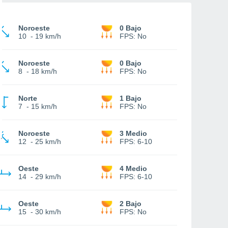
Noroeste
0 Bajo
10
-
19 km/h
FPS:
No
Noroeste
0 Bajo
8
-
18 km/h
FPS:
No
Norte
1 Bajo
7
-
15 km/h
FPS:
No
Noroeste
3 Medio
12
-
25 km/h
FPS:
6-10
Oeste
4 Medio
14
-
29 km/h
FPS:
6-10
Oeste
2 Bajo
15
-
30 km/h
FPS:
No