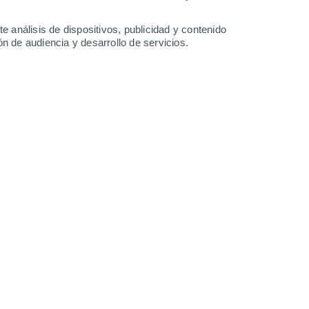
Lunes
10
e análisis de dispositivos, publicidad y contenido
n de audiencia y desarrollo de servicios.
n Lancaster
13°
Cielo despejado
02:00
Sensación T.
13°
12°
Nubes y claros
05:00
Sensación T.
12°
15°
Nubes y claros
08:00
Sensación T.
15°
19°
Nubes y claros
11:00
Sensación T.
19°