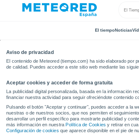
El tiempo
Noticias
Ví
Aviso de privacidad
El contenido de Meteored (tiempo.com) ha sido elaborado por pr
de calidad. Puedes acceder a este sitio web mediante las sigui
Aceptar cookies y acceder de forma gratuita
Inicio
Reino Unido
Noroeste de Inglaterra
Lanca
La publicidad digital personalizada, basada en la información r
financiar nuestra actividad para seguir ofreciéndote contenido c
El tiempo en Lancaste
Pulsando el botón "Aceptar y continuar", puedes acceder a la w
nuestras o de nuestros socios, que nos permiten el seguimiento
desarrollar un perfil específico para mostrarte publicidad y co
El Tiempo 1 - 7 días
Por horas
más información en nuestra
Política de Cookies
y retirar en cu
Configuración de cookies
que aparece disponible en el pie de n