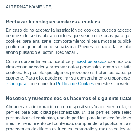
Gráfica del tiempo por horas en 
ALTERNATIVAMENTE,
SÍMBOLO
TEMPERATURA
Rechazar tecnologías similares a cookies
En caso de no aceptar la instalación de cookies, puedes acced
00
03
06
09
12
15
18
21
00
03
06
09
de que solo se instalarán cookies que sean necesarias para garan
cookies para analizar el comportamiento ni para mostrar publici
publicidad general no personalizada. Puedes rechazar la instala
abono pulsando el botón "Rechazar".
Con su consentimiento, nosotros y
nuestros socios
usamos cooki
almacenar, acceder y procesar datos personales como su visita e
19°
19°
18°
cookies. Es posible que algunos proveedores traten tus datos pe
17°
17°
oponerte. Para ello, puede retirar su consentimiento u oponerse
"Configurar"
o en nuestra
Política de Cookies
en este sitio web.
15°
15°
14°
14°
13°
Nosotros y nuestros socios hacemos el siguiente trata
12°
Almacenar la información en un dispositivo y/o acceder a ella, 
perfiles para publicidad personalizada, utilizar perfiles para sele
personalizar el contenido, uso de perfiles para la selección de c
medir el rendimiento del contenido, comprender al público a tra
procedentes de diferentes fuentes, desarrollo y mejora de los se