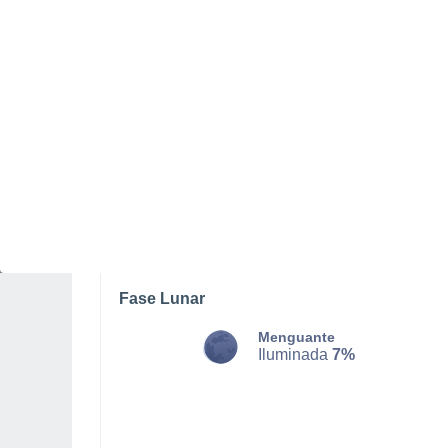
LUNES, 10 DE AGOSTO
La mayor parte del día
Nubes y claros
Salida del sol a las
05:39
Puesta del sol a las
20:52
Primera luz a las
04:57
Última luz a las
21:33
Fase Lunar
Menguante
Iluminada
7%