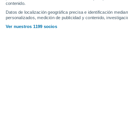
Jueves
6
Viernes
7
contenido.
Datos de localización geográfica precisa e identificación mediant
personalizados, medición de publicidad y contenido, investigació
Ver nuestros 1199 socios
La previsión del tiempo por horas 
JUEVES, 06 DE AGOSTO
La mayor parte del día
Nubes y claros
Salida del sol a las
05:26
Puesta del sol a las
20:51
Primera luz a las
04:43
Última luz a las
21:33
Fase Lunar