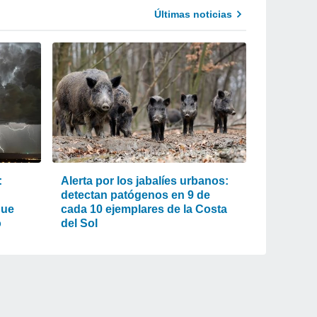
Últimas noticias
:
Alerta por los jabalíes urbanos:
detectan patógenos en 9 de
que
cada 10 ejemplares de la Costa
o
del Sol