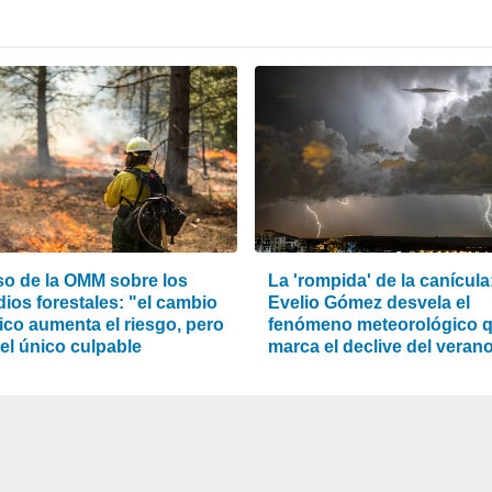
iso de la OMM sobre los
La 'rompida' de la canícula
ios forestales: "el cambio
Evelio Gómez desvela el
ico aumenta el riesgo, pero
fenómeno meteorológico 
el único culpable
marca el declive del veran