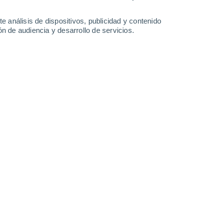
Sábado
8
e análisis de dispositivos, publicidad y contenido
n de audiencia y desarrollo de servicios.
en Howden
14°
Nubes y claros
02:00
Sensación T.
14°
13°
Nubes y claros
05:00
Sensación T.
13°
15°
Parcialmente nuboso
08:00
Sensación T.
15°
17°
Cubierto
11:00
Sensación T.
17°