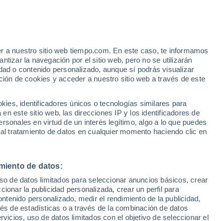
 Howden
VIENTO
PRECIPITACIÓN
er a nuestro sitio web tiempo.com. En este caso, te informamos
12
15
18
21
00
03
06
09
12
15
18
21
00
tizar la navegación por el sitio web, pero no se utilizarán
dad o contenido personalizado, aunque sí podrás visualizar
ción de cookies y acceder a nuestro sitio web a través de este
25°
24°
es, identificadores únicos o tecnologías similares para
23°
n este sitio web, las direcciones IP y los identificadores de
22°
21°
rsonales en virtud de un interés legítimo, algo a lo que puedes
21°
20°
19°
 al tratamiento de datos en cualquier momento haciendo clic en
18°
15°
15°
miento de datos:
13°
uso de datos limitados para seleccionar anuncios básicos, crear
11°
ccionar la publicidad personalizada, crear un perfil para
ontenido personalizado, medir el rendimiento de la publicidad,
vés de estadísticas o a través de la combinación de datos
rvicios, uso de datos limitados con el objetivo de seleccionar el