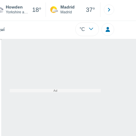
Howden
Madrid
Barcelona
18°
37°
Yorkshire and Humber
Madrid
Barcelona
°C
uí