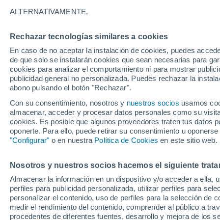
Gráfica del tiempo por horas en
ALTERNATIVAMENTE,
SÍMBOLO
TEMPERATURA
Rechazar tecnologías similares a cookies
En caso de no aceptar la instalación de cookies, puedes acced
00
03
06
09
12
15
18
21
00
03
06
09
de que solo se instalarán cookies que sean necesarias para garan
cookies para analizar el comportamiento ni para mostrar publici
publicidad general no personalizada. Puedes rechazar la instala
abono pulsando el botón "Rechazar".
Con su consentimiento, nosotros y
nuestros socios
usamos cooki
almacenar, acceder y procesar datos personales como su visita e
cookies. Es posible que algunos proveedores traten tus datos pe
oponerte. Para ello, puede retirar su consentimiento u oponerse
19°
18°
"Configurar"
o en nuestra
Política de Cookies
en este sitio web.
17°
17°
15°
15°
14°
14°
Nosotros y nuestros socios hacemos el siguiente trata
13°
12°
Almacenar la información en un dispositivo y/o acceder a ella, 
11°
perfiles para publicidad personalizada, utilizar perfiles para sele
personalizar el contenido, uso de perfiles para la selección de c
medir el rendimiento del contenido, comprender al público a tra
procedentes de diferentes fuentes, desarrollo y mejora de los se