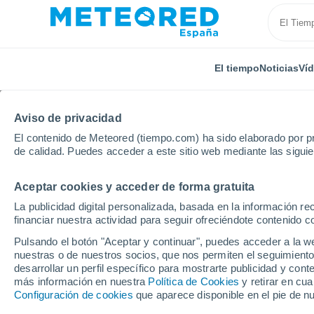
El tiempo
Noticias
Ví
Aviso de privacidad
El contenido de Meteored (tiempo.com) ha sido elaborado por pr
de calidad. Puedes acceder a este sitio web mediante las sigui
Aceptar cookies y acceder de forma gratuita
Inicio
Reino Unido
Yorkshire y Humber
Howden
La publicidad digital personalizada, basada en la información r
financiar nuestra actividad para seguir ofreciéndote contenido c
El tiempo en Howden 
Pulsando el botón "Aceptar y continuar", puedes acceder a la w
nuestras o de nuestros socios, que nos permiten el seguimiento
desarrollar un perfil específico para mostrarte publicidad y co
El Tiempo 1 - 7 días
Por horas
más información en nuestra
Política de Cookies
y retirar en cu
Configuración de cookies
que aparece disponible en el pie de n