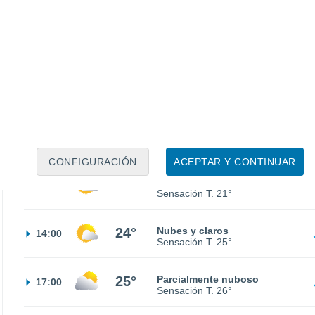
13°
Cielo despejado
02:00
Sensación T.
13°
11°
Nubes y claros
05:00
Sensación T.
11°
15°
Nubes y claros
08:00
Sensación T.
15°
CONFIGURACIÓN
ACEPTAR Y CONTINUAR
21°
Nubes y claros
11:00
Sensación T.
21°
24°
Nubes y claros
14:00
Sensación T.
25°
25°
Parcialmente nuboso
17:00
Sensación T.
26°