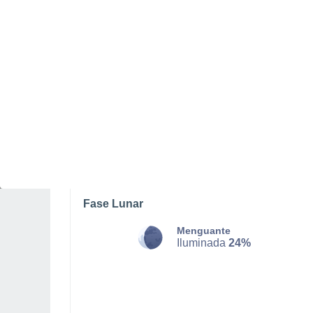
SÁBADO, 08 DE AGOSTO
La mayor parte del día
Nubes y claros
Salida del sol a las
05:29
Puesta del sol a las
20:47
Primera luz a las
04:47
Última luz a las
21:29
Fase Lunar
Menguante
Iluminada
24%