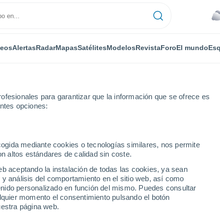
deos
Alertas
Radar
Mapas
Satélites
Modelos
Revista
Foro
El mundo
Esq
ofesionales para garantizar que la información que se ofrece es
entes opciones:
Por horas
ecogida mediante cookies o tecnologías similares, nos permite
on altos estándares de calidad sin coste.
por horas
eb aceptando la instalación de todas las cookies, ya sean
 y análisis del comportamiento en el sitio web, así como
ntenido personalizado en función del mismo. Puedes consultar
alquier momento el consentimiento pulsando el botón
uestra página web.