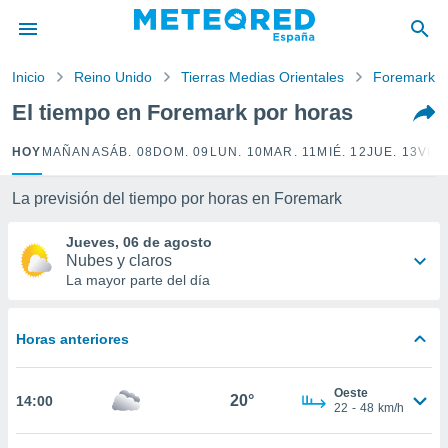
privacidad
o de
Inicio
Reino Unido
Tierras Medias Orientales
Foremark
tiempo.com)
borado por
El tiempo en Foremark por horas
es para
ue la
HOY
MAÑANA
SÁB. 08
DOM. 09
LUN. 10
MAR. 11
MIÉ. 12
JUE. 13
VIE.
 que se
e calidad.
eder a este
La previsión del tiempo por horas en Foremark
ediante las
opciones:
Jueves, 06 de agosto
Nubes y claros
ookies y
La mayor parte del día
e forma
Horas anteriores
d digital
ada, basada
mación
Oeste
ediante
20°
14:00
22
-
48
km/h
ecnologías
nos permite