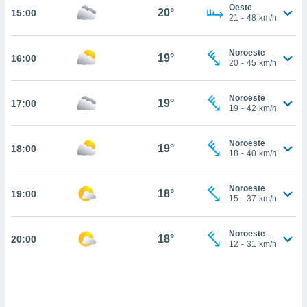
estra
Oeste
20°
15:00
ara seguir
21
-
48
km/h
e contenido
stándares
ACEPTAR
Noroeste
sin coste.
19°
16:00
Y
20
-
45
km/h
CONTINUAR
 botón
continuar",
Noroeste
19°
17:00
der a la
CONFIGURACIÓN
19
-
42
km/h
ndo la
 de todas
, ya sean
Noroeste
19°
18:00
18
-
40
km/h
de nuestros
 nos
Noroeste
18°
19:00
 y análisis
15
-
37
km/h
tamiento en
b, así como
un perfil
Noroeste
18°
20:00
12
-
31
km/h
para
ublicidad y
do en
 mismo.