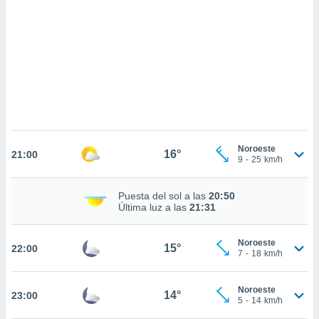
sultar más
 en nuestra
 Cookies
y
ualquier
ento
 botón
ación de
kies
 disponible
e nuestra
Noroeste
16°
.
21:00
9
-
25
km/h
IVAMENTE,
Puesta del sol a las
20:50
Última luz a las
21:31
as
 a cookies
Noroeste
15°
22:00
7
-
18
km/h
 no aceptar
ón de
uedes
Noroeste
14°
23:00
uestro sitio
5
-
14
km/h
.com. En