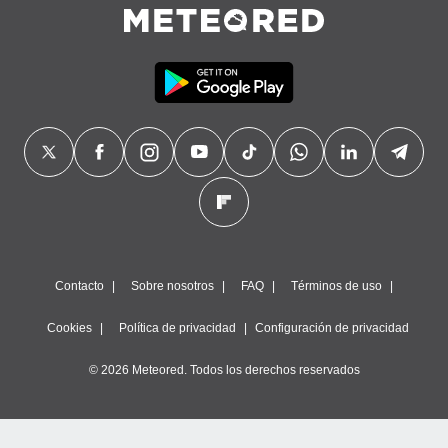
precisa e
ión mediante
, publicidad
dos,
 publicidad
,
ón de
 desarrollo
s.
tros 1199
ios
Contacto
Sobre nosotros
FAQ
Términos de uso
Cookies
Política de privacidad
Configuración de privacidad
© 2026 Meteored. Todos los derechos reservados