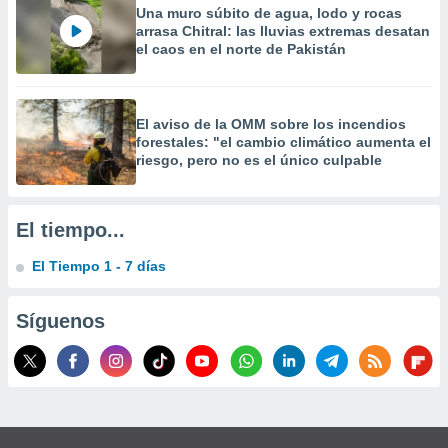
 la
Una muro súbito de agua, lodo y rocas
arrasa Chitral: las lluvias extremas desatan
el caos en el norte de Pakistán
da, crear un
personalizar
o, uso de
a la
El aviso de la OMM sobre los incendios
e contenido
forestales: "el cambio climático aumenta el
do, medir el
riesgo, pero no es el único culpable
 de la
medir el
 del
 comprender
El tiempo...
 través de
s o a través
El Tiempo 1 - 7 días
nación de
edentes de
fuentes,
Síguenos
y mejora de
os, uso de
ados con el
 seleccionar
o.
calización