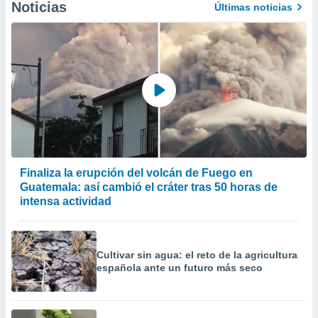
Noticias
Últimas noticias
er momento
ic en
o en
 Cookies
en
eb.
y
socios
el
to de
Finaliza la erupción del volcán de Fuego en
Guatemala: así cambió el cráter tras 50 horas de
la
intensa actividad
 en un
 y/o acceder
 de datos
ara
Cultivar sin agua: el reto de la agricultura
 anuncios
española ante un futuro más seco
ar perfiles
idad
a, utilizar
a