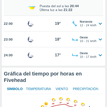
te
Puesta del sol a las
20:44
 de que
Última luz a las
21:22
talarán
e sean
para
Noroeste
19°
22:00
a
12
-
24
km/h
por el sitio
o se
Oeste
cookies para
18°
23:00
10
-
21
km/h
nto ni para
licidad o
Oeste
17°
24:00
10
-
17
km/h
ado, aunque
sualizar
general no
Gráfica del tiempo por horas en
ada. Puedes
 instalación
Fivehead
y acceder a
io web a
SÍMBOLO
TEMPERATURA
VIENTO
PRECIPITACIÓN
ste abono
 botón
.
27°
26°
26°
25°