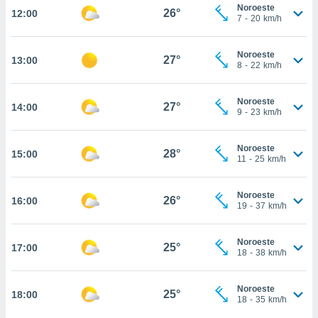
estra
Noroeste
26°
12:00
ara seguir
7
-
20
km/h
e contenido
stándares
ACEPTAR
Noroeste
sin coste.
27°
13:00
Y
8
-
22
km/h
CONTINUAR
 botón
continuar",
Noroeste
27°
14:00
der a la
CONFIGURACIÓN
9
-
23
km/h
ndo la
 de todas
, ya sean
Noroeste
28°
15:00
11
-
25
km/h
de nuestros
 nos
Noroeste
26°
16:00
 y análisis
19
-
37
km/h
tamiento en
b, así como
un perfil
Noroeste
25°
17:00
18
-
38
km/h
para
ublicidad y
Noroeste
25°
18:00
do en
18
-
35
km/h
 mismo.