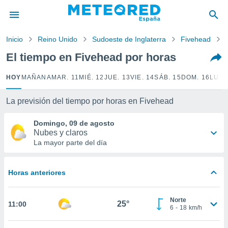
privacidad
o de
Inicio
Reino Unido
Sudoeste de Inglaterra
Fivehead
tiempo.com)
borado por
El tiempo en Fivehead por horas
es para
ue la
HOY
MAÑANA
MAR. 11
MIÉ. 12
JUE. 13
VIE. 14
SÁB. 15
DOM. 16
LUN.
 que se
e calidad.
eder a este
La previsión del tiempo por horas en Fivehead
ediante las
opciones:
Domingo, 09 de agosto
Nubes y claros
ookies y
La mayor parte del día
e forma
Horas anteriores
d digital
ada, basada
mación
Norte
ediante
25°
11:00
6
-
18
km/h
ecnologías
nos permite