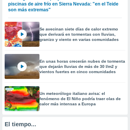
 la
piscinas de aire frío en Sierra Nevada: "en el Teide
son más extremas"
da, crear un
personalizar
o, uso de
Se avecinan siete días de calor extremo
a la
que derivará en tormentas con lluvias,
e contenido
granizo y viento en varias comunidades
do, medir el
 de la
medir el
 del
En unas horas crecerán nubes de tormenta
 comprender
que dejarán lluvias de más de 30 l/m2 y
 través de
vientos fuertes en cinco comunidades
s o a través
nación de
edentes de
fuentes,
Un meteorólogo italiano avisa: el
y mejora de
fenómeno de El Niño podría traer olas de
os, uso de
calor más intensas a Europa
ados con el
 seleccionar
o.
El tiempo...
calización