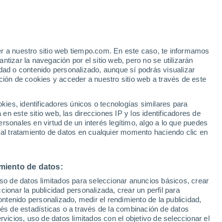
ishtoft
VIENTO
PRECIPITACIÓN
er a nuestro sitio web tiempo.com. En este caso, te informamos
12
15
18
21
00
03
06
09
12
15
18
21
00
tizar la navegación por el sitio web, pero no se utilizarán
dad o contenido personalizado, aunque sí podrás visualizar
ción de cookies y acceder a nuestro sitio web a través de este
26°
25°
24°
es, identificadores únicos o tecnologías similares para
23°
23°
n este sitio web, las direcciones IP y los identificadores de
22°
21°
21°
rsonales en virtud de un interés legítimo, algo a lo que puedes
20°
 al tratamiento de datos en cualquier momento haciendo clic en
17°
17°
15°
miento de datos:
13°
uso de datos limitados para seleccionar anuncios básicos, crear
ccionar la publicidad personalizada, crear un perfil para
ontenido personalizado, medir el rendimiento de la publicidad,
vés de estadísticas o a través de la combinación de datos
rvicios, uso de datos limitados con el objetivo de seleccionar el