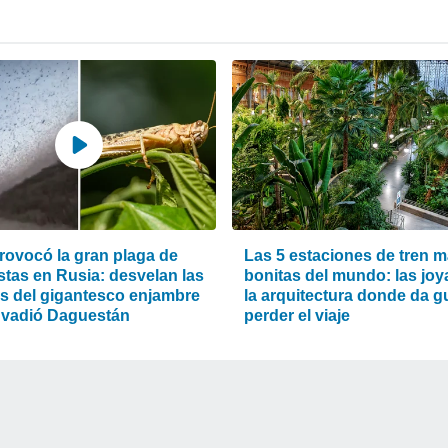
rovocó la gran plaga de
Las 5 estaciones de tren 
stas en Rusia: desvelan las
bonitas del mundo: las joy
s del gigantesco enjambre
la arquitectura donde da g
nvadió Daguestán
perder el viaje