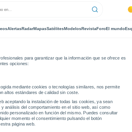
deos
Alertas
Radar
Mapas
Satélites
Modelos
Revista
Foro
El mundo
Esq
ofesionales para garantizar que la información que se ofrece es
entes opciones:
shtoft
Por horas
ecogida mediante cookies o tecnologías similares, nos permite
on altos estándares de calidad sin coste.
por horas
eb aceptando la instalación de todas las cookies, ya sean
 y análisis del comportamiento en el sitio web, así como
ntenido personalizado en función del mismo. Puedes consultar
alquier momento el consentimiento pulsando el botón
uestra página web.