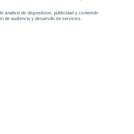
Sábado
8
e análisis de dispositivos, publicidad y contenido
n de audiencia y desarrollo de servicios.
 Fishtoft
15°
Cielo despejado
02:00
Sensación T.
15°
14°
Soleado
05:00
Sensación T.
14°
15°
Soleado
08:00
Sensación T.
15°
19°
Cubierto
11:00
Sensación T.
19°