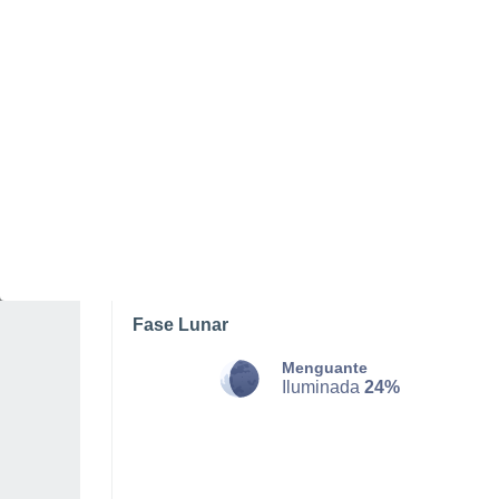
SÁBADO, 08 DE AGOSTO
La mayor parte del día
Nubes y claros
Salida del sol a las
05:29
Puesta del sol a las
20:40
Primera luz a las
04:48
Última luz a las
21:21
Fase Lunar
Menguante
Iluminada
24%