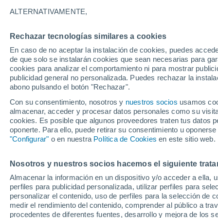
Gráfica del tiempo por horas en F
ALTERNATIVAMENTE,
SÍMBOLO
TEMPERATURA
Rechazar tecnologías similares a cookies
En caso de no aceptar la instalación de cookies, puedes acced
00
03
06
09
12
15
18
21
00
03
06
09
de que solo se instalarán cookies que sean necesarias para garan
cookies para analizar el comportamiento ni para mostrar publici
publicidad general no personalizada. Puedes rechazar la instala
abono pulsando el botón "Rechazar".
Con su consentimiento, nosotros y
nuestros socios
usamos cooki
almacenar, acceder y procesar datos personales como su visita e
cookies. Es posible que algunos proveedores traten tus datos pe
20°
oponerte. Para ello, puede retirar su consentimiento u oponerse
19°
19°
18°
"Configurar"
o en nuestra
Política de Cookies
en este sitio web.
16°
15°
15°
15°
14°
Nosotros y nuestros socios hacemos el siguiente trata
13°
Almacenar la información en un dispositivo y/o acceder a ella, 
11°
perfiles para publicidad personalizada, utilizar perfiles para sele
personalizar el contenido, uso de perfiles para la selección de c
medir el rendimiento del contenido, comprender al público a tra
procedentes de diferentes fuentes, desarrollo y mejora de los se