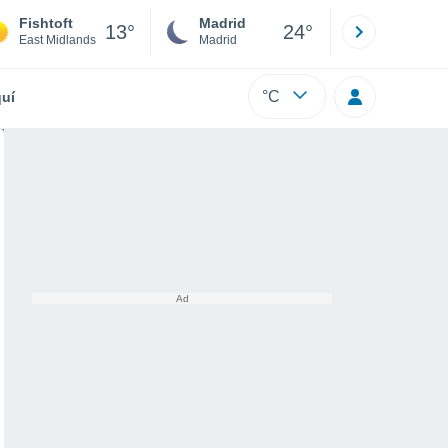
Fishtoft
Madrid
Barcelona
13°
24°
East Midlands
Madrid
Barcelona
°C
uí