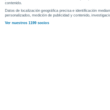
Jueves
6
Viernes
7
contenido.
Datos de localización geográfica precisa e identificación mediant
personalizados, medición de publicidad y contenido, investigació
Ver nuestros 1199 socios
La previsión del tiempo por horas en
JUEVES, 06 DE AGOSTO
La mayor parte del día
Nubes y claros
Salida del sol a las
05:25
Puesta del sol a las
20:44
Primera luz a las
04:44
Última luz a las
21:25
Fase Lunar