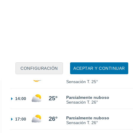
15°
Cielo despejado
02:00
Sensación T.
15°
13°
Nubes y claros
05:00
Sensación T.
13°
17°
Nubes y claros
08:00
Sensación T.
17°
CONFIGURACIÓN
ACEPTAR Y CONTINUAR
22°
Nubes y claros
11:00
Sensación T.
25°
25°
Parcialmente nuboso
14:00
Sensación T.
26°
26°
Parcialmente nuboso
17:00
Sensación T.
26°