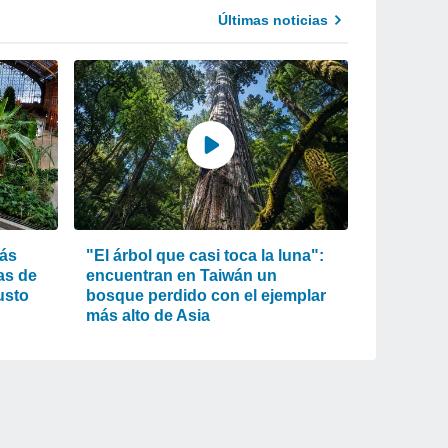
Últimas noticias
más
"El árbol que casi toca la luna":
as de
encuentran en Taiwán un
usto
bosque perdido con el ejemplar
más alto de Asia