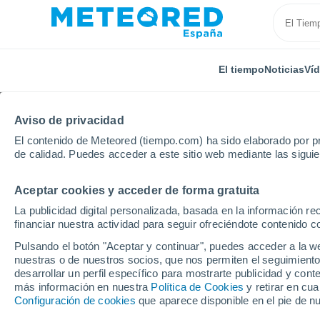
El tiempo
Noticias
Ví
Aviso de privacidad
El contenido de Meteored (tiempo.com) ha sido elaborado por pr
de calidad. Puedes acceder a este sitio web mediante las sigui
Aceptar cookies y acceder de forma gratuita
Inicio
Reino Unido
Tierras Medias Orientales
Fi
La publicidad digital personalizada, basada en la información r
financiar nuestra actividad para seguir ofreciéndote contenido c
El tiempo en Fishtoft 
Pulsando el botón "Aceptar y continuar", puedes acceder a la w
nuestras o de nuestros socios, que nos permiten el seguimiento
desarrollar un perfil específico para mostrarte publicidad y co
El Tiempo 1 - 7 días
Por horas
más información en nuestra
Política de Cookies
y retirar en cu
Configuración de cookies
que aparece disponible en el pie de n