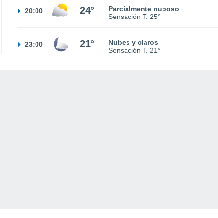
24°
Parcialmente nuboso
20:00
Sensación T.
25°
21°
Nubes y claros
23:00
Sensación T.
21°