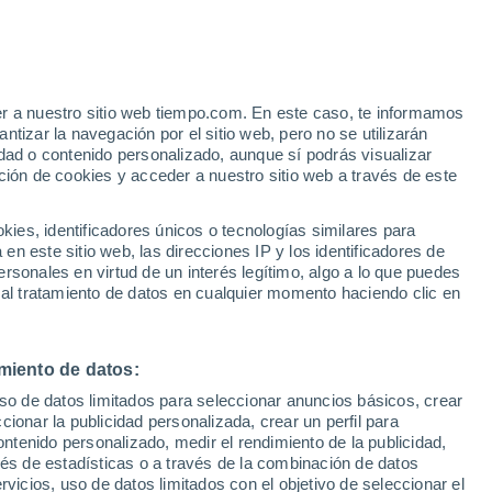
alton Piercy
VIENTO
PRECIPITACIÓN
er a nuestro sitio web tiempo.com. En este caso, te informamos
12
15
18
21
00
03
06
09
12
15
18
21
00
tizar la navegación por el sitio web, pero no se utilizarán
dad o contenido personalizado, aunque sí podrás visualizar
ción de cookies y acceder a nuestro sitio web a través de este
es, identificadores únicos o tecnologías similares para
n este sitio web, las direcciones IP y los identificadores de
22°
22°
rsonales en virtud de un interés legítimo, algo a lo que puedes
20°
20°
 al tratamiento de datos en cualquier momento haciendo clic en
19°
19°
19°
17°
17°
15°
miento de datos:
13°
12°
12°
uso de datos limitados para seleccionar anuncios básicos, crear
ccionar la publicidad personalizada, crear un perfil para
ontenido personalizado, medir el rendimiento de la publicidad,
vés de estadísticas o a través de la combinación de datos
rvicios, uso de datos limitados con el objetivo de seleccionar el