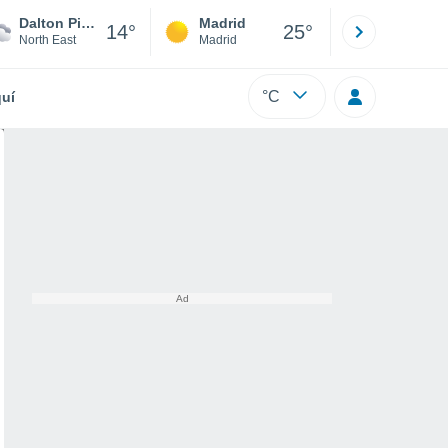
Dalton Piercy
Madrid
Barcelona
14°
25°
North East
Madrid
Barcelona
°C
uí