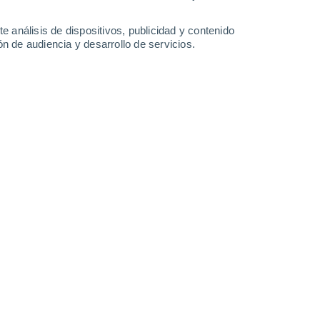
Sábado
8
e análisis de dispositivos, publicidad y contenido
n de audiencia y desarrollo de servicios.
n Dalton Piercy
13°
Parcialmente nuboso
02:00
Sensación T.
13°
13°
Cubierto
05:00
Sensación T.
13°
14°
Cubierto
08:00
Sensación T.
14°
17°
Cubierto
11:00
Sensación T.
17°