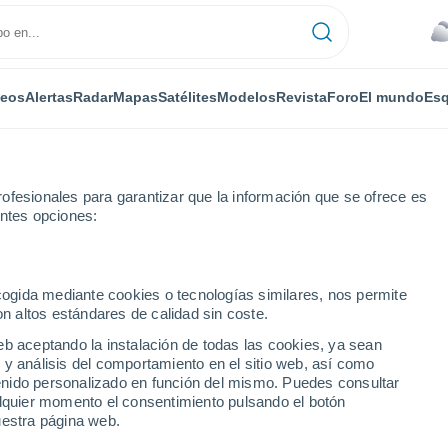
deos
Alertas
Radar
Mapas
Satélites
Modelos
Revista
Foro
El mundo
Esq
ofesionales para garantizar que la información que se ofrece es
entes opciones:
n Piercy
Por horas
ecogida mediante cookies o tecnologías similares, nos permite
on altos estándares de calidad sin coste.
ercy por horas
eb aceptando la instalación de todas las cookies, ya sean
 y análisis del comportamiento en el sitio web, así como
ntenido personalizado en función del mismo. Puedes consultar
alquier momento el consentimiento pulsando el botón
uestra página web.