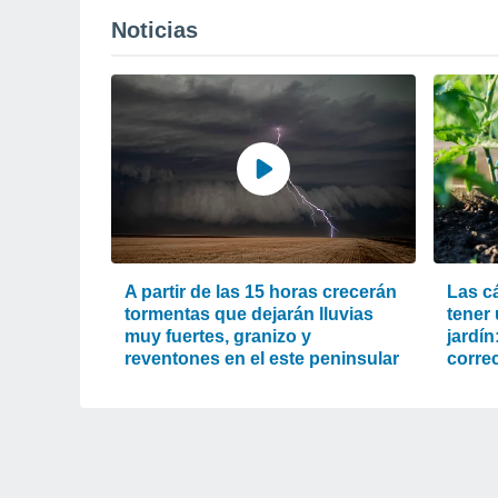
Noticias
A partir de las 15 horas crecerán
Las c
tormentas que dejarán lluvias
tener
muy fuertes, granizo y
jardín
reventones en el este peninsular
corre