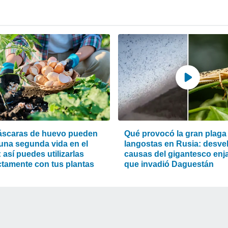
áscaras de huevo pueden
Qué provocó la gran plaga
 una segunda vida en el
langostas en Rusia: desvel
: así puedes utilizarlas
causas del gigantesco en
ctamente con tus plantas
que invadió Daguestán