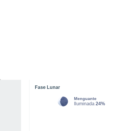
SÁBADO, 08 DE AGOSTO
La mayor parte del día
Nubes y claros
Salida del sol a las
05:27
Puesta del sol a las
20:52
Primera luz a las
04:44
Última luz a las
21:35
Fase Lunar
Menguante
Iluminada
24%