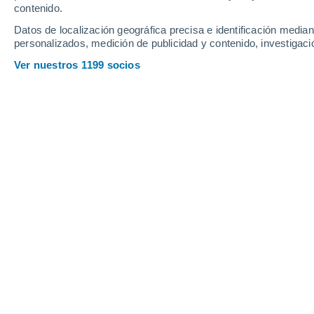
Jueves
6
Viernes
7
contenido.
Datos de localización geográfica precisa e identificación mediant
personalizados, medición de publicidad y contenido, investigació
Ver nuestros 1199 socios
La previsión del tiempo por horas e
JUEVES, 06 DE AGOSTO
Por la tarde
Lluvia débil con cielo
parcialmente nuboso
Salida del sol a las
05:24
Puesta del sol a las
20:56
Primera luz a las
04:40
Última luz a las
21:40
Fase Lunar