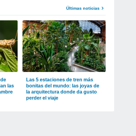
Últimas noticias
 de
Las 5 estaciones de tren más
an las
bonitas del mundo: las joyas de
jambre
la arquitectura donde da gusto
perder el viaje