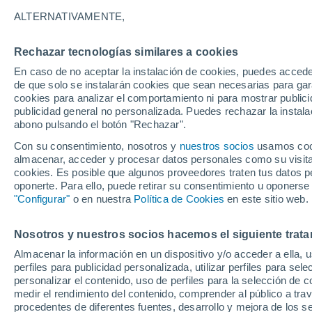
Gráfica del tiempo por horas en D
ALTERNATIVAMENTE,
SÍMBOLO
TEMPERATURA
Rechazar tecnologías similares a cookies
En caso de no aceptar la instalación de cookies, puedes acced
00
03
06
09
12
15
18
21
00
03
06
09
de que solo se instalarán cookies que sean necesarias para garan
cookies para analizar el comportamiento ni para mostrar publici
publicidad general no personalizada. Puedes rechazar la instala
abono pulsando el botón "Rechazar".
Con su consentimiento, nosotros y
nuestros socios
usamos cooki
almacenar, acceder y procesar datos personales como su visita e
cookies. Es posible que algunos proveedores traten tus datos pe
oponerte. Para ello, puede retirar su consentimiento u oponerse
18°
"Configurar"
o en nuestra
Política de Cookies
en este sitio web.
17°
17°
16°
14°
14°
Nosotros y nuestros socios hacemos el siguiente trata
13°
13°
13°
12°
Almacenar la información en un dispositivo y/o acceder a ella, 
11°
perfiles para publicidad personalizada, utilizar perfiles para sele
personalizar el contenido, uso de perfiles para la selección de c
medir el rendimiento del contenido, comprender al público a tra
0.2
procedentes de diferentes fuentes, desarrollo y mejora de los se