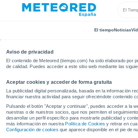
El tiempo
Noticias
Ví
Aviso de privacidad
El contenido de Meteored (tiempo.com) ha sido elaborado por pr
de calidad. Puedes acceder a este sitio web mediante las sigui
Aceptar cookies y acceder de forma gratuita
Inicio
Reino Unido
Nordeste de Inglaterra
Dalto
La publicidad digital personalizada, basada en la información r
financiar nuestra actividad para seguir ofreciéndote contenido c
El tiempo en Dalton Pi
Pulsando el botón "Aceptar y continuar", puedes acceder a la w
nuestras o de nuestros socios, que nos permiten el seguimiento
desarrollar un perfil específico para mostrarte publicidad y co
El Tiempo 1 - 7 días
Por horas
más información en nuestra
Política de Cookies
y retirar en cu
Configuración de cookies
que aparece disponible en el pie de n