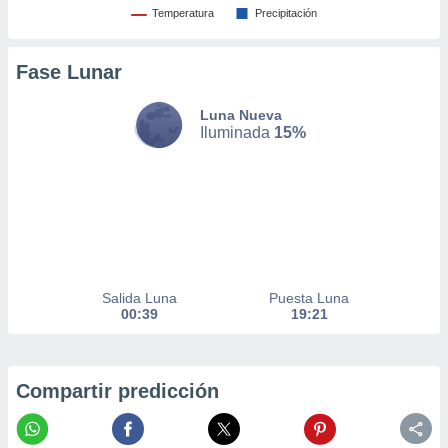
Temperatura
Precipitación
nto,
cios
Fase Lunar
kies,
ores únicos
Luna Nueva
as similares
Iluminada
15%
nar,
rocesar
onales como
 este sitio
recciones IP
ficadores de
 posible
s
 traten tus
Salida Luna
Puesta Luna
nales en
00:39
19:21
 interés
go a lo que
nerte. Para
retirar su
Compartir predicción
ento u
 de datos