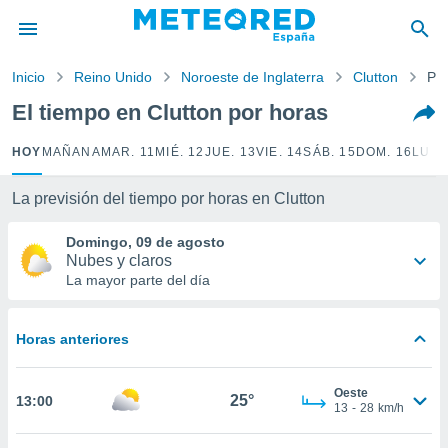
privacidad
o de
Inicio
Reino Unido
Noroeste de Inglaterra
Clutton
Por
tiempo.com)
borado por
El tiempo en Clutton por horas
es para
ue la
HOY
MAÑANA
MAR. 11
MIÉ. 12
JUE. 13
VIE. 14
SÁB. 15
DOM. 16
LUN.
 que se
e calidad.
eder a este
La previsión del tiempo por horas en Clutton
ediante las
opciones:
Domingo, 09 de agosto
Nubes y claros
ookies y
La mayor parte del día
e forma
Horas anteriores
d digital
ada, basada
mación
Oeste
ediante
25°
13:00
13
-
28
km/h
ecnologías
nos permite