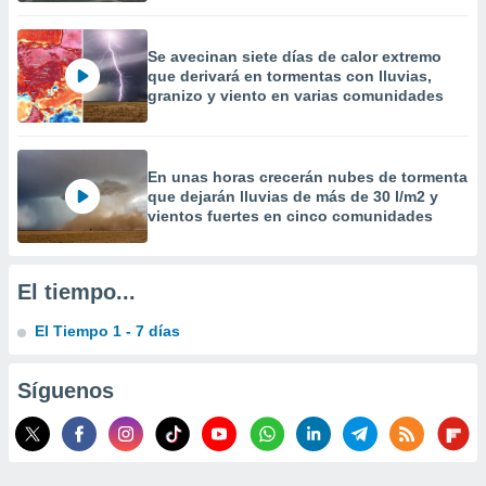
 la
da, crear un
Se avecinan siete días de calor extremo
personalizar
que derivará en tormentas con lluvias,
granizo y viento en varias comunidades
o, uso de
a la
e contenido
do, medir el
En unas horas crecerán nubes de tormenta
 de la
que dejarán lluvias de más de 30 l/m2 y
medir el
vientos fuertes en cinco comunidades
 del
 comprender
 través de
s o a través
El tiempo...
nación de
edentes de
El Tiempo 1 - 7 días
fuentes,
y mejora de
os, uso de
Síguenos
ados con el
 seleccionar
o.
calización