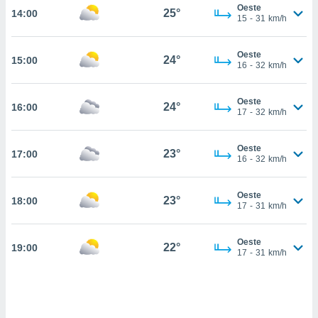
estra
Oeste
25°
14:00
ara seguir
15
-
31
km/h
e contenido
stándares
ACEPTAR
Oeste
sin coste.
24°
15:00
Y
16
-
32
km/h
CONTINUAR
 botón
continuar",
Oeste
24°
16:00
der a la
CONFIGURACIÓN
17
-
32
km/h
ndo la
 de todas
, ya sean
Oeste
23°
17:00
16
-
32
km/h
de nuestros
 nos
Oeste
23°
18:00
 y análisis
17
-
31
km/h
tamiento en
b, así como
un perfil
Oeste
22°
19:00
17
-
31
km/h
para
ublicidad y
do en
 mismo.