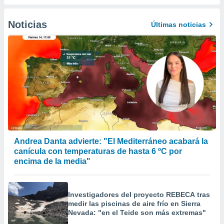
er momento
ic en
Noticias
Últimas noticias
o en
 Cookies
en
eb.
y
socios
el
to de
la
Andrea Danta advierte: "El Mediterráneo acabará la
 en un
canícula con temperaturas de hasta 6 ºC por
 y/o acceder
encima de la media"
 de datos
ara
 anuncios
ar perfiles
Investigadores del proyecto REBECA tras
idad
medir las piscinas de aire frío en Sierra
a, utilizar
Nevada: "en el Teide son más extremas"
a