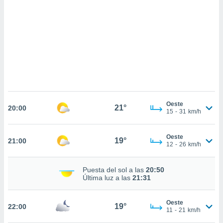
sultar más
 en nuestra
 Cookies
y
ualquier
ento
 botón
ación de
kies
 disponible
e nuestra
Oeste
21°
.
20:00
15
-
31
km/h
IVAMENTE,
Oeste
19°
21:00
12
-
26
km/h
as
 a cookies
Puesta del sol a las
20:50
Última luz a las
21:31
 no aceptar
ón de
uedes
Oeste
19°
22:00
uestro sitio
11
-
21
km/h
.com. En