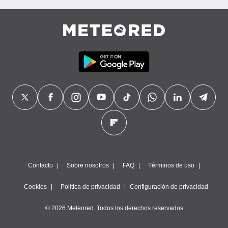
precisa e
ión mediante
, publicidad
dos,
 publicidad
,
ón de
 desarrollo
s.
tros 1199
ios
Contacto
Sobre nosotros
FAQ
Términos de uso
Cookies
Política de privacidad
Configuración de privacidad
© 2026 Meteored. Todos los derechos reservados