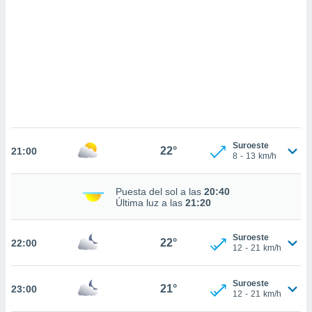
sultar más
 en nuestra
 Cookies
y
ualquier
ento
 botón
ación de
kies
 disponible
e nuestra
Suroeste
22°
.
21:00
8
-
13
km/h
IVAMENTE,
Puesta del sol a las
20:40
Última luz a las
21:20
as
 a cookies
Suroeste
22°
22:00
12
-
21
km/h
 no aceptar
ón de
uedes
Suroeste
21°
23:00
uestro sitio
12
-
21
km/h
.com. En