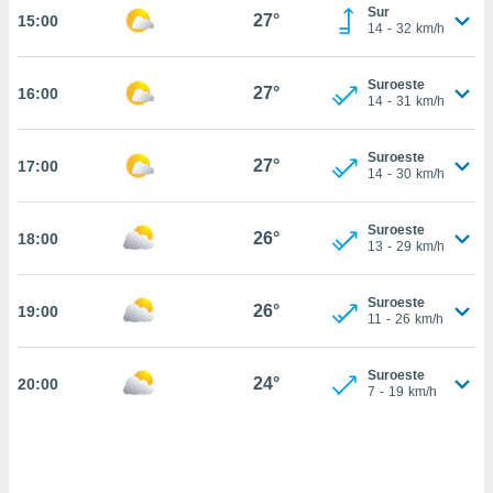
estra
Sur
27°
15:00
ara seguir
14
-
32
km/h
e contenido
stándares
ACEPTAR
Suroeste
sin coste.
27°
16:00
Y
14
-
31
km/h
CONTINUAR
 botón
continuar",
Suroeste
27°
17:00
der a la
CONFIGURACIÓN
14
-
30
km/h
ndo la
 de todas
, ya sean
Suroeste
26°
18:00
13
-
29
km/h
de nuestros
 nos
Suroeste
26°
19:00
 y análisis
11
-
26
km/h
tamiento en
b, así como
un perfil
Suroeste
24°
20:00
7
-
19
km/h
para
ublicidad y
do en
 mismo.