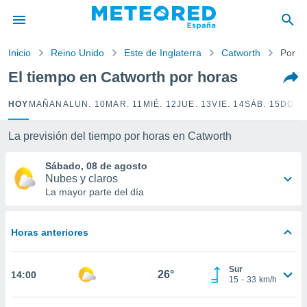
privacidad
o de
Inicio
Reino Unido
Este de Inglaterra
Catworth
Por h
tiempo.com)
borado por
El tiempo en Catworth por horas
es para
ue la
HOY
MAÑANA
LUN. 10
MAR. 11
MIÉ. 12
JUE. 13
VIE. 14
SÁB. 15
DOM.
 que se
e calidad.
eder a este
La previsión del tiempo por horas en Catworth
ediante las
opciones:
Sábado, 08 de agosto
Nubes y claros
ookies y
La mayor parte del día
e forma
Horas anteriores
d digital
ada, basada
mación
Sur
ediante
26°
14:00
15
-
33
km/h
ecnologías
nos permite