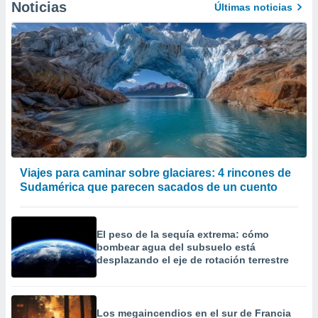
Noticias
Últimas noticias
er momento
ic en
o en
 Cookies
en
eb.
y
socios
el
to de
Viajes para caminar sobre glaciares: 4 rincones de
Sudamérica que parecen sacados de un cuento
la
 en un
 y/o acceder
 de datos
El peso de la sequía extrema: cómo
ara
bombear agua del subsuelo está
 anuncios
desplazando el eje de rotación terrestre
ar perfiles
idad
a, utilizar
Los megaincendios en el sur de Francia
a