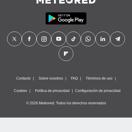
precisa e
ión mediante
, publicidad
dos,
 publicidad
,
ón de
 desarrollo
s.
tros 1199
ios
Contacto
Sobre nosotros
FAQ
Términos de uso
Cookies
Política de privacidad
Configuración de privacidad
© 2026 Meteored. Todos los derechos reservados