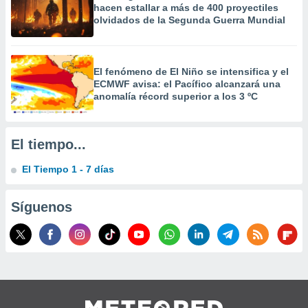
hacen estallar a más de 400 proyectiles
 la
olvidados de la Segunda Guerra Mundial
da, crear un
personalizar
o, uso de
El fenómeno de El Niño se intensifica y el
a la
ECMWF avisa: el Pacífico alcanzará una
e contenido
anomalía récord superior a los 3 ºC
do, medir el
 de la
medir el
 del
El tiempo...
 comprender
 través de
El Tiempo 1 - 7 días
s o a través
nación de
edentes de
Síguenos
fuentes,
y mejora de
os, uso de
ados con el
 seleccionar
o.
calización