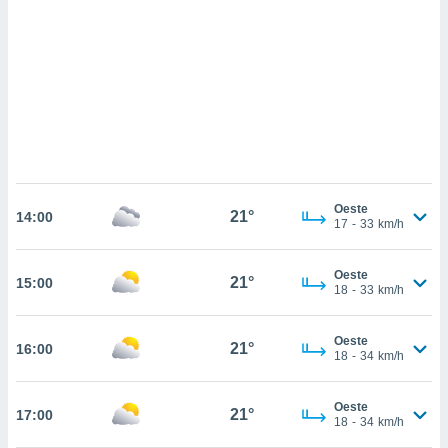
sultar más
 en nuestra
 Cookies
y
ualquier
ento
 botón
ación de
kies
 disponible
e nuestra
Oeste
21°
.
14:00
17
-
33
km/h
IVAMENTE,
Oeste
21°
15:00
18
-
33
km/h
as
 a cookies
Oeste
21°
16:00
18
-
34
km/h
 no aceptar
ón de
uedes
Oeste
21°
17:00
uestro sitio
18
-
34
km/h
.com. En