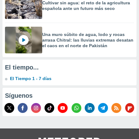
Cultivar sin agua: el reto de la agricultura
precisa e
española ante un futuro más seco
ión mediante
, publicidad
dos,
Una muro súbito de agua, lodo y rocas
 publicidad
arrasa Chitral: las lluvias extremas desatan
,
el caos en el norte de Pakistán
ón de
 desarrollo
s.
El tiempo...
tros 1199
El Tiempo 1 - 7 días
ios
Síguenos