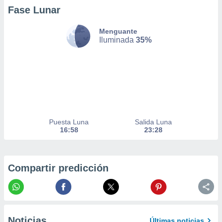
er momento
Fase Lunar
ic en
o en
Menguante
Iluminada
35%
 Cookies
en
eb.
y
socios
el
to de
Puesta Luna
Salida Luna
16:58
23:28
la
 en un
 y/o acceder
 de datos
Compartir predicción
ara
 anuncios
ar perfiles
idad
a, utilizar
a
Noticias
Últimas noticias