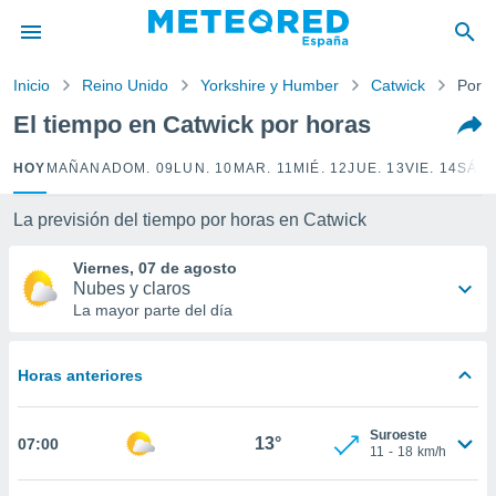
privacidad
o de
Inicio
Reino Unido
Yorkshire y Humber
Catwick
Por h
tiempo.com)
borado por
El tiempo en Catwick por horas
es para
ue la
HOY
MAÑANA
DOM. 09
LUN. 10
MAR. 11
MIÉ. 12
JUE. 13
VIE. 14
SÁB.
 que se
e calidad.
eder a este
La previsión del tiempo por horas en Catwick
ediante las
opciones:
Viernes, 07 de agosto
Nubes y claros
ookies y
La mayor parte del día
e forma
Horas anteriores
d digital
ada, basada
mación
Suroeste
ediante
13°
07:00
11
-
18
km/h
ecnologías
nos permite