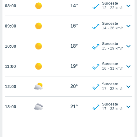
estra
Suroeste
14°
08:00
ara seguir
12
-
22
km/h
e contenido
stándares
ACEPTAR
Suroeste
sin coste.
16°
09:00
Y
14
-
26
km/h
CONTINUAR
 botón
continuar",
Suroeste
18°
10:00
der a la
CONFIGURACIÓN
15
-
29
km/h
ndo la
 de todas
, ya sean
Suroeste
19°
11:00
16
-
31
km/h
de nuestros
 nos
Suroeste
20°
12:00
 y análisis
17
-
32
km/h
tamiento en
b, así como
un perfil
Suroeste
21°
13:00
17
-
33
km/h
para
ublicidad y
do en
 mismo.