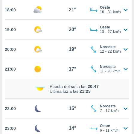
te
 de que
Oeste
21°
18:00
16
-
31
km/h
talarán
e sean
para
Oeste
20°
19:00
a
13
-
27
km/h
por el sitio
o se
Noroeste
cookies para
19°
20:00
12
-
22
km/h
nto ni para
licidad o
Noroeste
17°
21:00
11
-
20
km/h
ado, aunque
sualizar
Puesta del sol a las
20:47
general no
Última luz a las
21:29
ada. Puedes
 instalación
y acceder a
Noroeste
15°
22:00
io web a
7
-
17
km/h
ste abono
 botón
Oeste
.
14°
23:00
6
-
11
km/h