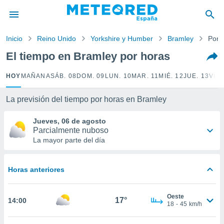
privacidad
o de
Inicio
Reino Unido
Yorkshire y Humber
Bramley
Por 
tiempo.com)
borado por
El tiempo en Bramley por horas
es para
ue la
HOY
MAÑANA
SÁB. 08
DOM. 09
LUN. 10
MAR. 11
MIÉ. 12
JUE. 13
VIE.
 que se
e calidad.
eder a este
La previsión del tiempo por horas en Bramley
ediante las
opciones:
Jueves, 06 de agosto
Parcialmente nuboso
ookies y
La mayor parte del día
e forma
Horas anteriores
d digital
ada, basada
mación
Oeste
ediante
17°
14:00
18
-
45
km/h
ecnologías
nos permite