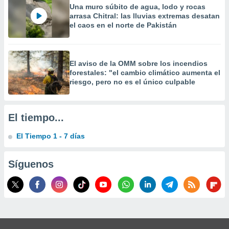
 la
Una muro súbito de agua, lodo y rocas
arrasa Chitral: las lluvias extremas desatan
el caos en el norte de Pakistán
da, crear un
personalizar
o, uso de
a la
El aviso de la OMM sobre los incendios
e contenido
forestales: "el cambio climático aumenta el
do, medir el
riesgo, pero no es el único culpable
 de la
medir el
 del
 comprender
El tiempo...
 través de
s o a través
El Tiempo 1 - 7 días
nación de
edentes de
fuentes,
Síguenos
y mejora de
os, uso de
ados con el
 seleccionar
o.
calización