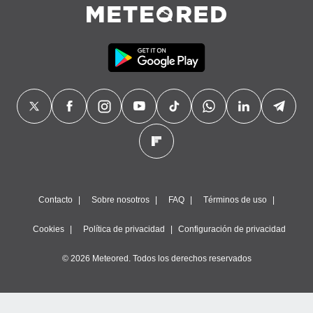
precisa e
ión mediante
, publicidad
dos,
 publicidad
,
ón de
 desarrollo
s.
tros 1199
ios
Contacto
Sobre nosotros
FAQ
Términos de uso
Cookies
Política de privacidad
Configuración de privacidad
© 2026 Meteored. Todos los derechos reservados