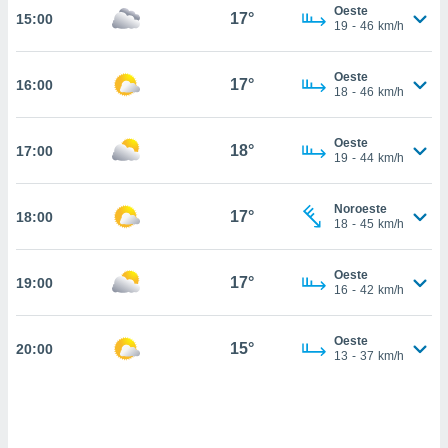
estra
Oeste
17°
15:00
ara seguir
19
-
46
km/h
e contenido
stándares
ACEPTAR
Oeste
sin coste.
17°
16:00
Y
18
-
46
km/h
CONTINUAR
 botón
continuar",
Oeste
18°
17:00
der a la
CONFIGURACIÓN
19
-
44
km/h
ndo la
 de todas
, ya sean
Noroeste
17°
18:00
18
-
45
km/h
de nuestros
 nos
Oeste
17°
19:00
 y análisis
16
-
42
km/h
tamiento en
b, así como
un perfil
Oeste
15°
20:00
13
-
37
km/h
para
ublicidad y
do en
 mismo.