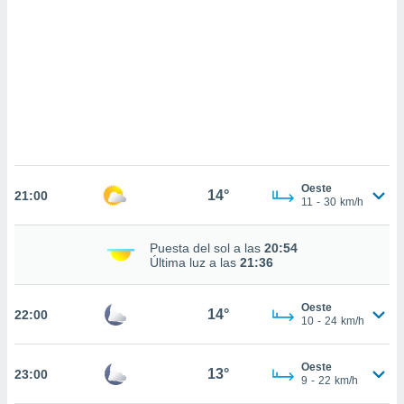
sultar más
 en nuestra
 Cookies
y
ualquier
ento
 botón
ación de
kies
 disponible
e nuestra
Oeste
14°
.
21:00
11
-
30
km/h
IVAMENTE,
Puesta del sol a las
20:54
Última luz a las
21:36
as
 a cookies
Oeste
14°
22:00
10
-
24
km/h
 no aceptar
ón de
uedes
Oeste
13°
23:00
uestro sitio
9
-
22
km/h
.com. En