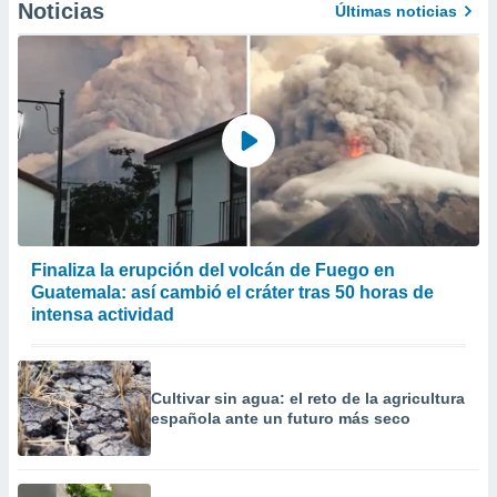
Noticias
Últimas noticias
er momento
ic en
o en
 Cookies
en
eb.
y
socios
el
to de
Finaliza la erupción del volcán de Fuego en
Guatemala: así cambió el cráter tras 50 horas de
la
intensa actividad
 en un
 y/o acceder
 de datos
ara
Cultivar sin agua: el reto de la agricultura
 anuncios
española ante un futuro más seco
ar perfiles
idad
a, utilizar
a