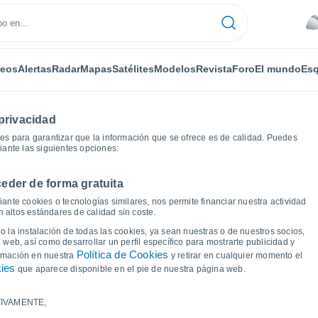
deos
Alertas
Radar
Mapas
Satélites
Modelos
Revista
Foro
El mundo
Esq
privacidad
es para garantizar que la información que se ofrece es de calidad. Puedes
iante las siguientes opciones:
eder de forma gratuita
ord
Gráficas del tiempo
ante cookies o tecnologías similares, nos permite financiar nuestra actividad
 altos estándares de calidad sin coste.
 Bradford (Nordeste de
 la instalación de todas las cookies, ya sean nuestras o de nuestros socios,
 web, así como desarrollar un perfil específico para mostrarte publicidad y
Política de Cookies
ormación en nuestra
y retirar en cualquier momento el
kies
que aparece disponible en el pie de nuestra página web.
IVAMENTE,