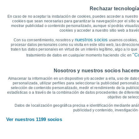
Temperatura máxima, temperatura mínim
Rechazar tecnología
30
En caso de no aceptar la instalación de cookies, puedes acceder a nuestro 
27°
cookies que sean necesarias para garantizar la navegación por el sitio w
24°
mostrar publicidad o contenido personalizado, aunque sí podrás visualiz
25
22°
cookies y acceder a nuestro sitio web a trav
20°
20
nuestros socios
19°
Con su consentimiento, nosotros y
usamos cookies, i
17°
procesar datos personales como su visita en este sitio web, las direccion
15°
16°
15°
traten tus datos personales en virtud de un interés legítimo, algo a lo qu
15
"Co
tratamiento de datos en cualquier momento haciendo clic en
13°
11°
10°
10
Nosotros y nuestros socios hacemos
°C
Almacenar la información en un dispositivo y/o acceder a ella, uso de datos
personalizada, utilizar perfiles para seleccionar la publicidad personaliz
Dom
9
Lun
10
Mar
11
Mié
12
Jue
13
Vie
14
S
selección de contenido personalizado, medir el rendimiento de la publici
estadísticas o a través de la combinación de datos procedentes de diferentes
Temperatura Máxima
T
objetivo de selecc
Datos de localización geográfica precisa e identificación mediante anál
Gráfica de Precipitación y Nubosidad
publicidad y contenido, investigación 
Ver nuestros 1199 socios
Lluvia, nieve y nubos
10
1024
1020