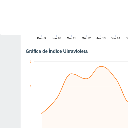
19
20
17
17
10
W
W
SE
S
S
W
km/h
Dom
9
Lun
10
Mar
11
Mié
12
Jue
13
Vie
14
S
Rachas máximas de vien
Gráfica de Índice Ultravioleta
5
4
3