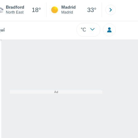
Bradford
Madrid
Barcelona
18°
33°
North East
Madrid
Barcelona
°C
uí