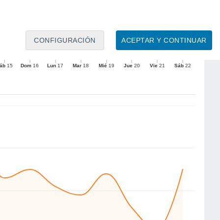
18
17
16
16
16
CONFIGURACIÓN
ACEPTAR Y CONTINUAR
W
N
SE
NW
W
SE
SE
W
áb
15
Dom
16
Lun
17
Mar
18
Mié
19
Jue
20
Vie
21
Sáb
22
to
Velocidad media del viento