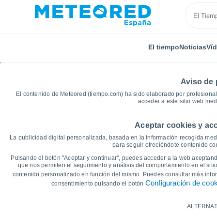
El tiempo
Noticias
Ví
Aviso de 
El contenido de Meteored (tiempo.com) ha sido elaborado por profesional
acceder a este sitio web med
Aceptar cookies y acc
Inicio
Reino Unido
Nordeste de Inglaterra
Bradf
La publicidad digital personalizada, basada en la información recogida medi
para seguir ofreciéndote contenido con
Gráficas del tiempo de
Pulsando el botón "Aceptar y continuar", puedes acceder a la web aceptando
que nos permiten el seguimiento y análisis del comportamiento en el sitio
Inglaterra)
contenido personalizado en función del mismo. Puedes consultar más inf
Configuración de coo
consentimiento pulsando el botón
14 días
7 días
ALTERNAT
Gráfica de Temperatura