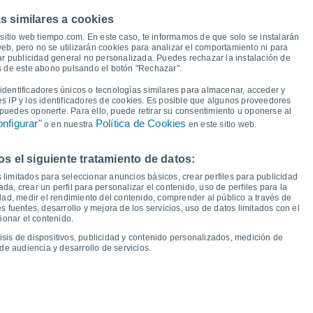
a y punto de rocío para los próximos 14 días
s similares a cookies
sitio web tiempo.com. En este caso, te informamos de que solo se instalarán
eb, pero no se utilizarán cookies para analizar el comportamiento ni para
ar publicidad general no personalizada. Puedes rechazar la instalación de
és de este abono pulsando el botón "Rechazar".
21°
20°
19°
19°
19°
dentificadores únicos o tecnologías similares para almacenar, acceder y
18°
es IP y los identificadores de cookies. Es posible que algunos proveedores
16°
16°
e puedes oponerte. Para ello, puede retirar su consentimiento u oponerse al
14°
13°
13°
nfigurar"
Política de Cookies
13°
o en nuestra
en este sitio web.
12°
12°
12°
11°
 el siguiente tratamiento de datos:
 limitados para seleccionar anuncios básicos, crear perfiles para publicidad
ada, crear un perfil para personalizar el contenido, uso de perfiles para la
áb
15
Dom
16
Lun
17
Mar
18
Mié
19
Jue
20
Vie
21
Sáb
22
dad, medir el rendimiento del contenido, comprender al público a través de
 fuentes, desarrollo y mejora de los servicios, uso de datos limitados con el
emperatura Mínima
Punto de rocío
ionar el contenido.
isis de dispositivos, publicidad y contenido personalizados, medición de
de audiencia y desarrollo de servicios.
idad para los próximos 14 días
100
1022