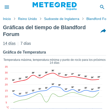
Inicio
Reino Unido
Sudoeste de Inglaterra
Blandford For
privacidad
Gráficas del tiempo de Blandford
enido de
Forum
tiempo.com)
aborado por
14 días
7 días
ales para
ar que la
Gráfica de Temperatura
ón que se
de calidad.
Temperatura máxima, temperatura mínima y punto de rocío para los próximos
eder a este
14 días
ediante las
35
 opciones:
30°
30
28°
28°
27°
27°
26°
26°
26°
25°
24°
24°
24°
25
23°
cookies y
22°
20
18°
de forma
18°
16°
15°
15°
15°
15°
uita
14°
14°
14°
15
13°
13°
11°
10°
dad digital
10
ada, basada
5
formación
°C