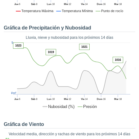
 mediante
Jue
6
Sáb
8
Lun
10
Mié
12
Vie
14
Dom
16
Mar
18
tecnologías
Temperatura Máxima
Temperatura Mínima
Punto de rocío
nos permite
r nuestra
para seguir
Gráfica de Precipitación y Nubosidad
e contenido
estándares
Lluvia, nieve y nubosidad para los próximos 14 días
ACEPTAR
1
 sin coste.
5
Y
1023
1021
CONTINUAR
 el botón
1019
continuar",
1016
ceder a la
CONFIGURACIÓN
5
tando la
n de todas
s, ya sean
de nuestros
l/m²
 que nos
ten el
Jue
6
Sáb
8
Lun
10
Mié
12
Vie
14
Dom
16
Mar
18
 y análisis
Nubosidad (%)
Presión
tamiento en
b, así como
r un perfil
Gráfica de Viento
ico para
Velocidad media, dirección y rachas de viento para los próximos 14 días
ublicidad y