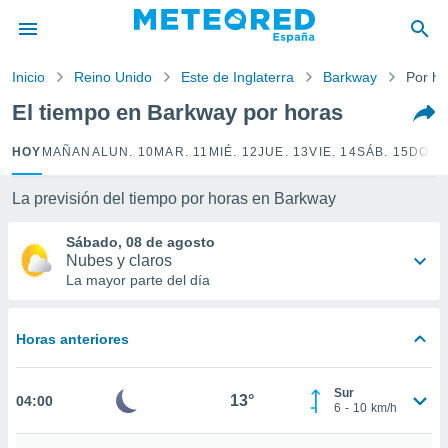
privacidad
o de
Inicio
Reino Unido
Este de Inglaterra
Barkway
Por ho
tiempo.com)
borado por
El tiempo en Barkway por horas
es para
ue la
HOY
MAÑANA
LUN. 10
MAR. 11
MIÉ. 12
JUE. 13
VIE. 14
SÁB. 15
DOM.
 que se
e calidad.
eder a este
La previsión del tiempo por horas en Barkway
ediante las
opciones:
Sábado, 08 de agosto
Nubes y claros
ookies y
La mayor parte del día
e forma
Horas anteriores
d digital
ada, basada
mación
Sur
ediante
13°
04:00
6
-
10
km/h
ecnologías
nos permite