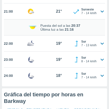
nto,
Suroeste
21°
21:00
7
-
14
km/h
cios
kies,
ores únicos
Puesta del sol a las
20:37
Última luz a las
21:16
as similares
nar,
rocesar
Sur
19°
onales como
22:00
7
-
13
km/h
 este sitio
recciones IP
ficadores de
Sur
19°
23:00
8
-
14
km/h
 posible
s
 traten tus
Sur
18°
24:00
nales en
7
-
14
km/h
 interés
go a lo que
nerte. Para
Gráfica del tiempo por horas en
retirar su
ento u
Barkway
 de datos