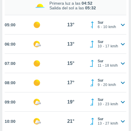
estra
Primera luz a las
04:52
ara seguir
Salida del sol a las
05:32
e contenido
stándares
ACEPTAR
Sur
sin coste.
13°
05:00
Y
6
-
10
km/h
CONTINUAR
 botón
continuar",
Sur
13°
06:00
der a la
CONFIGURACIÓN
10
-
17
km/h
ndo la
 de todas
, ya sean
Sur
15°
07:00
11
-
18
km/h
de nuestros
 nos
Sur
17°
08:00
 y análisis
9
-
20
km/h
tamiento en
b, así como
un perfil
Sur
19°
09:00
10
-
23
km/h
para
ublicidad y
Sur
21°
10:00
do en
13
-
27
km/h
 mismo.