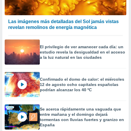
precisa e
ión mediante
, publicidad
Las imágenes más detalladas del Sol jamás vistas
revelan remolinos de energía magnética
dos,
 publicidad
,
El privilegio de ver amanecer cada día: un
ón de
estudio revela la desigualdad en el acceso
 desarrollo
a la luz natural en las ciudades
s.
tros 1199
ios
Confirmado el domo de calor: el miércoles
12 de agosto ocho capitales españolas
podrían alcanzar los 40 ºC
Se acerca rápidamente una vaguada que
entre mañana y el domingo dejará
tormentas con lluvias fuertes y granizo en
España