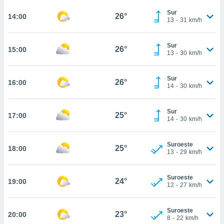
te
 de que
Sur
26°
14:00
13
-
31
km/h
talarán
e sean
para
Sur
26°
15:00
a
13
-
30
km/h
por el sitio
o se
Sur
cookies para
26°
16:00
14
-
30
km/h
nto ni para
licidad o
Sur
25°
17:00
14
-
30
km/h
ado, aunque
sualizar
Suroeste
general no
25°
18:00
13
-
29
km/h
ada. Puedes
 instalación
y acceder a
Suroeste
24°
19:00
io web a
12
-
27
km/h
ste abono
 botón
Suroeste
.
23°
20:00
8
-
22
km/h