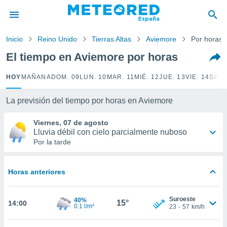
privacidad
o de
Inicio
Reino Unido
Tierras Altas
Aviemore
Por horas
tiempo.com)
borado por
El tiempo en Aviemore por horas
es para
ue la
HOY
MAÑANA
DOM. 09
LUN. 10
MAR. 11
MIÉ. 12
JUE. 13
VIE. 14
SÁB.
 que se
e calidad.
eder a este
La previsión del tiempo por horas en Aviemore
ediante las
opciones:
Viernes, 07 de agosto
Lluvia débil con cielo parcialmente nuboso
ookies y
Por la tarde
e forma
Horas anteriores
d digital
ada, basada
mación
Suroeste
40%
ediante
15°
14:00
0.1 l/m²
23
-
57
km/h
ecnologías
nos permite