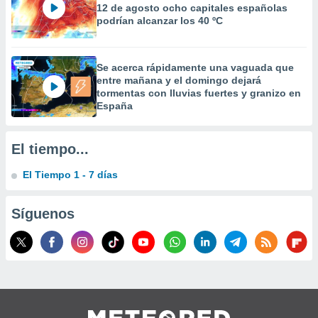
12 de agosto ocho capitales españolas
 la
podrían alcanzar los 40 ºC
da, crear un
personalizar
o, uso de
Se acerca rápidamente una vaguada que
a la
entre mañana y el domingo dejará
e contenido
tormentas con lluvias fuertes y granizo en
do, medir el
España
 de la
medir el
 del
El tiempo...
 comprender
 través de
El Tiempo 1 - 7 días
s o a través
nación de
edentes de
Síguenos
fuentes,
y mejora de
os, uso de
ados con el
 seleccionar
o.
calización