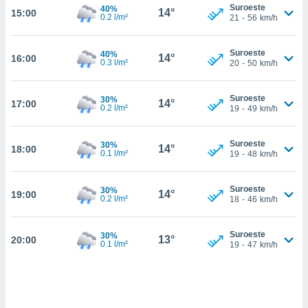
estra
Suroeste
40%
14°
15:00
ara seguir
0.2 l/m²
21
-
56
km/h
e contenido
stándares
ACEPTAR
Suroeste
40%
sin coste.
14°
16:00
Y
0.3 l/m²
20
-
50
km/h
CONTINUAR
 botón
continuar",
Suroeste
30%
14°
17:00
der a la
0.2 l/m²
CONFIGURACIÓN
19
-
49
km/h
ndo la
 de todas
, ya sean
Suroeste
30%
14°
18:00
0.1 l/m²
19
-
48
km/h
de nuestros
 nos
Suroeste
30%
14°
19:00
 y análisis
0.2 l/m²
18
-
46
km/h
tamiento en
b, así como
un perfil
Suroeste
30%
13°
20:00
0.1 l/m²
19
-
47
km/h
para
ublicidad y
do en
 mismo.