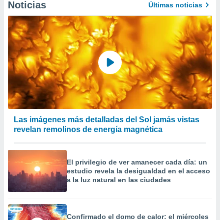
Noticias
Últimas noticias
er momento
ic en
o en
 Cookies
en
eb.
y
socios
el
to de
Las imágenes más detalladas del Sol jamás vistas
revelan remolinos de energía magnética
la
 en un
 y/o acceder
 de datos
El privilegio de ver amanecer cada día: un
ara
estudio revela la desigualdad en el acceso
 anuncios
a la luz natural en las ciudades
ar perfiles
idad
a, utilizar
Confirmado el domo de calor: el miércoles
a