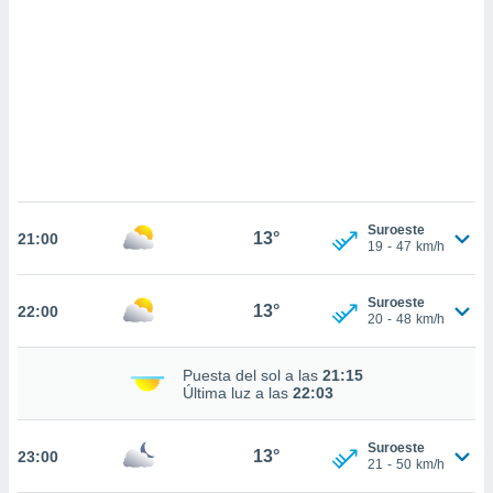
sultar más
 en nuestra
 Cookies
y
ualquier
ento
 botón
ación de
kies
 disponible
e nuestra
Suroeste
13°
.
21:00
19
-
47
km/h
IVAMENTE,
Suroeste
13°
22:00
20
-
48
km/h
as
 a cookies
Puesta del sol a las
21:15
Última luz a las
22:03
 no aceptar
ón de
uedes
Suroeste
13°
23:00
uestro sitio
21
-
50
km/h
.com. En