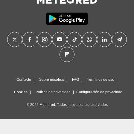
precisa e
ión mediante
, publicidad
dos,
 publicidad
,
ón de
 desarrollo
s.
tros 1199
ios
Contacto
Sobre nosotros
FAQ
Términos de uso
Cookies
Política de privacidad
Configuración de privacidad
© 2026 Meteored. Todos los derechos reservados