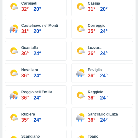
 seleccionar
Carpineti
Casina
o.
32°
20°
31°
20°
calización
precisa e
Castelnovo ne' Monti
Correggio
ión mediante
31°
20°
35°
24°
, publicidad
Guastalla
Luzzara
dos,
36°
24°
36°
24°
 publicidad
,
ón de
Novellara
Poviglio
 desarrollo
36°
24°
36°
24°
s.
tros 1199
Reggio nell'Emilia
Reggiolo
ios
36°
24°
36°
24°
Rubiera
Sant'Ilario d'Enza
35°
24°
36°
24°
Scandiano
Toano