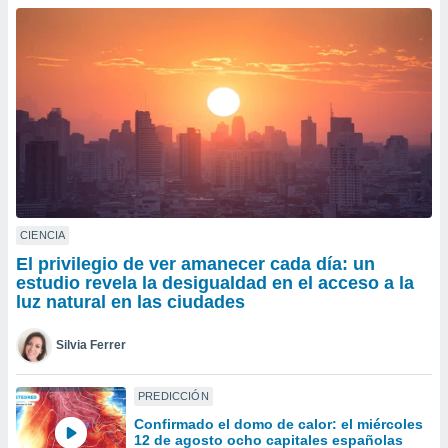
do en
 mismo.
sultar más
 en nuestra
 Cookies
y
ualquier
ento
 botón
ación de
kies
 disponible
CIENCIA
e nuestra
El privilegio de ver amanecer cada día: un
.
estudio revela la desigualdad en el acceso a la
luz natural en las ciudades
IVAMENTE,
Silvia Ferrer
as
 a cookies
PREDICCIÓN
 no aceptar
Confirmado el domo de calor: el miércoles
ón de
12 de agosto ocho capitales españolas