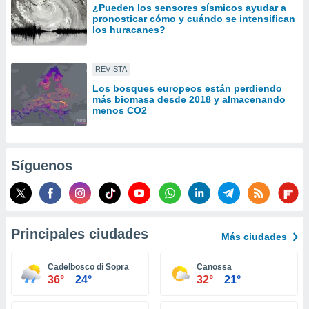
¿Pueden los sensores sísmicos ayudar a
idad
pronosticar cómo y cuándo se intensifican
a, utilizar
los huracanes?
a
 la
REVISTA
da, crear un
personalizar
Los bosques europeos están perdiendo
más biomasa desde 2018 y almacenando
o, uso de
menos CO2
a la
e contenido
do, medir el
 de la
Síguenos
medir el
 del
 comprender
 través de
s o a través
nación de
Principales ciudades
Más ciudades
edentes de
fuentes,
Cadelbosco di Sopra
Canossa
y mejora de
36°
24°
32°
21°
os, uso de
ados con el