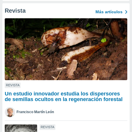
ento u
Revista
Más artículos
 de datos
er momento
ic en
o en
 Cookies
en
eb.
y
socios
el
to de
REVISTA
Un estudio innovador estudia los dispersores
la
de semillas ocultos en la regeneración forestal
 en un
 y/o acceder
Francisco Martín León
 de datos
ara
 anuncios
REVISTA
ar perfiles