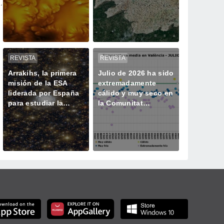
un proceso solar
azules oscuros y
oculto hasta ahora
verde vegetación
REVISTA
REVISTA
Arrakihs, la primera
Julio de 2026 ha sido
misión de la ESA
extremadamente
liderada por España
cálido y muy seco en
para estudiar la
la Comunitat
historia oculta de las
Valenciana
galaxias