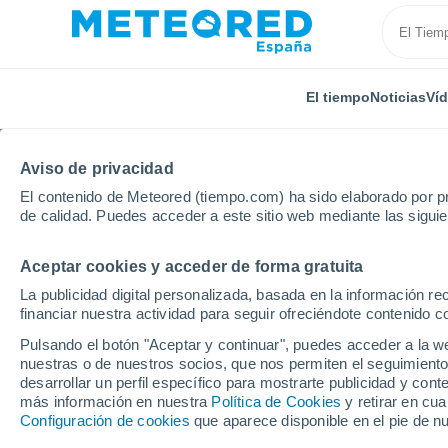
El tiempo
Noticias
Ví
Aviso de privacidad
El contenido de Meteored (tiempo.com) ha sido elaborado por pr
de calidad. Puedes acceder a este sitio web mediante las sigui
Aceptar cookies y acceder de forma gratuita
Inicio
Ram
Supertifón
La publicidad digital personalizada, basada en la información r
financiar nuestra actividad para seguir ofreciéndote contenido c
Archivos de la etiqueta
Pulsando el botón "Aceptar y continuar", puedes acceder a la w
nuestras o de nuestros socios, que nos permiten el seguimiento
NOTICIAS
desarrollar un perfil específico para mostrarte publicidad y co
más información en nuestra
Política de Cookies
y retirar en cu
El supertifón Wutip ent
Configuración de cookies
que aparece disponible en el pie de n
Al ser el primero de 