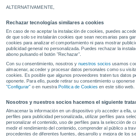
Supertifón Wutip ha a
257, 5 km/h el 25 de 
ALTERNATIVAMENTE,
Saffir-Simpson.
Rechazar tecnologías similares a cookies
En caso de no aceptar la instalación de cookies, puedes acced
de que solo se instalarán cookies que sean necesarias para garan
cookies para analizar el comportamiento ni para mostrar publici
publicidad general no personalizada. Puedes rechazar la instala
abono pulsando el botón "Rechazar".
Con su consentimiento, nosotros y
nuestros socios
usamos cooki
almacenar, acceder y procesar datos personales como su visita e
cookies. Es posible que algunos proveedores traten tus datos pe
oponerte. Para ello, puede retirar su consentimiento u oponerse
"Configurar"
o en nuestra
Política de Cookies
en este sitio web.
Nosotros y nuestros socios hacemos el siguiente trata
Almacenar la información en un dispositivo y/o acceder a ella, 
perfiles para publicidad personalizada, utilizar perfiles para sele
personalizar el contenido, uso de perfiles para la selección de c
medir el rendimiento del contenido, comprender al público a tra
procedentes de diferentes fuentes, desarrollo y mejora de los se