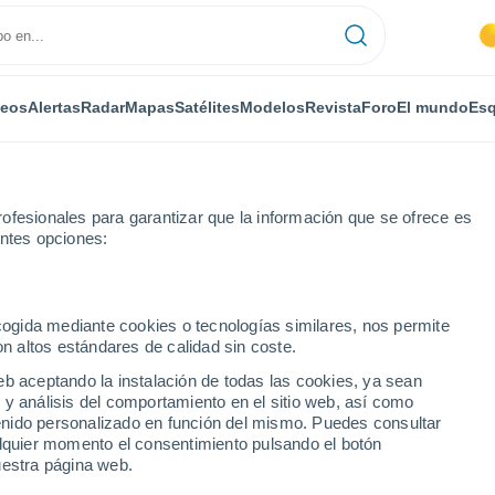
deos
Alertas
Radar
Mapas
Satélites
Modelos
Revista
Foro
El mundo
Esq
ofesionales para garantizar que la información que se ofrece es
entes opciones:
ecogida mediante cookies o tecnologías similares, nos permite
on altos estándares de calidad sin coste.
: Supertifón
eb aceptando la instalación de todas las cookies, ya sean
26 Feb 2019
 y análisis del comportamiento en el sitio web, así como
ntenido personalizado en función del mismo. Puedes consultar
alquier momento el consentimiento pulsando el botón
ra en la historia
uestra página web.
Cat. 5 que se forma en el hemisferio norte en el mes de febrero.