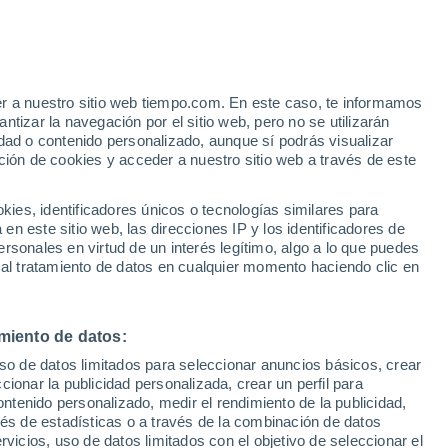
lcanzado velocidades de viento estimadas superiores a los
febrero de 2019, lo que lo haría de categoría 5 en la escala
er a nuestro sitio web tiempo.com. En este caso, te informamos
tizar la navegación por el sitio web, pero no se utilizarán
dad o contenido personalizado, aunque sí podrás visualizar
ción de cookies y acceder a nuestro sitio web a través de este
es, identificadores únicos o tecnologías similares para
n este sitio web, las direcciones IP y los identificadores de
rsonales en virtud de un interés legítimo, algo a lo que puedes
 al tratamiento de datos en cualquier momento haciendo clic en
miento de datos:
uso de datos limitados para seleccionar anuncios básicos, crear
ccionar la publicidad personalizada, crear un perfil para
ontenido personalizado, medir el rendimiento de la publicidad,
vés de estadísticas o a través de la combinación de datos
rvicios, uso de datos limitados con el objetivo de seleccionar el