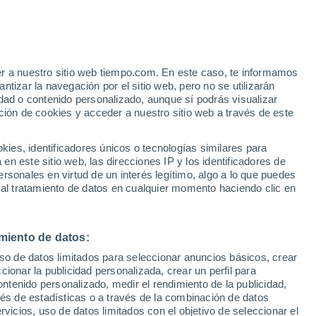
.
13 Dic 2017
er a nuestro sitio web tiempo.com. En este caso, te informamos
tizar la navegación por el sitio web, pero no se utilizarán
la lluvia
dad o contenido personalizado, aunque sí podrás visualizar
ción de cookies y acceder a nuestro sitio web a través de este
a a la lluvia, según un estudio de la Universidad de
studio se analizan datos de precipitación y se ha encontrado
on las fases de la luna.
es, identificadores únicos o tecnologías similares para
n este sitio web, las direcciones IP y los identificadores de
rsonales en virtud de un interés legítimo, algo a lo que puedes
 al tratamiento de datos en cualquier momento haciendo clic en
03 Dic 2017
S
miento de datos:
 a la Luna elevarse por el horizonte?
uso de datos limitados para seleccionar anuncios básicos, crear
ccionar la publicidad personalizada, crear un perfil para
ontenido personalizado, medir el rendimiento de la publicidad,
vés de estadísticas o a través de la combinación de datos
rvicios, uso de datos limitados con el objetivo de seleccionar el