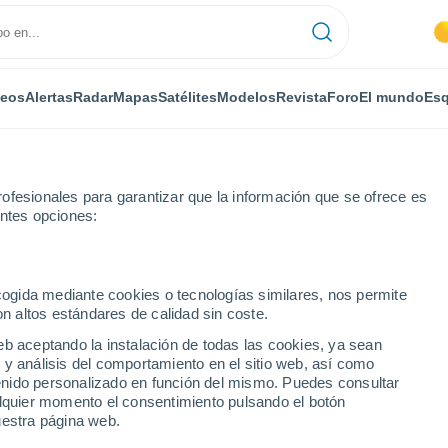
deos
Alertas
Radar
Mapas
Satélites
Modelos
Revista
Foro
El mundo
Esq
ofesionales para garantizar que la información que se ofrece es
entes opciones:
ecogida mediante cookies o tecnologías similares, nos permite
on altos estándares de calidad sin coste.
: Luna llena
eb aceptando la instalación de todas las cookies, ya sean
02 Mar 2018
 y análisis del comportamiento en el sitio web, así como
S
ntenido personalizado en función del mismo. Puedes consultar
alquier momento el consentimiento pulsando el botón
con dos Lunas llenas
uestra página web.
es solo tienen una Luna llena. Este mes tiene dos: 2 de