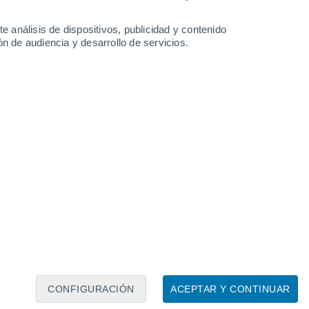
01 Dic 2017
S
e análisis de dispositivos, publicidad y contenido
per Lunas
n de audiencia y desarrollo de servicios.
ecerán en el cielo en los próximos días
CONFIGURACIÓN
ACEPTAR Y CONTINUAR