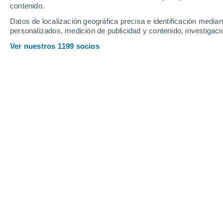
contenido.
FOTOS Y ANIMACIONE
Datos de localización geográfica precisa e identificación mediant
Una trilogía de las sú
personalizados, medición de publicidad y contenido, investigació
Tres súper Lunas apar
Ver nuestros 1199 socios