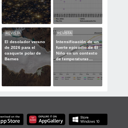
historia oculta de las
Valenciana
galaxias
REVISTA
REVISTA
El desolador verano
Intensificación de un
de 2026 para el
fuerte episodio de El
casquete polar de
Niño en un contexto
Barnes
de temperaturas
superiores a lo
normal, según la
OMM