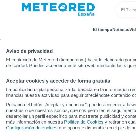
El tiempo
Noticias
Ví
Aviso de privacidad
El contenido de Meteored (tiempo.com) ha sido elaborado por pr
de calidad. Puedes acceder a este sitio web mediante las sigui
Aceptar cookies y acceder de forma gratuita
Inicio
Ram
Luna llena
La publicidad digital personalizada, basada en la información r
financiar nuestra actividad para seguir ofreciéndote contenido c
Archivos de la etiqueta
Pulsando el botón "Aceptar y continuar", puedes acceder a la w
nuestras o de nuestros socios, que nos permiten el seguimiento
FOTOS Y ANIMACIONE
desarrollar un perfil específico para mostrarte publicidad y co
más información en nuestra
Política de Cookies
y retirar en cu
Marzo de 2018 viene 
Configuración de cookies
que aparece disponible en el pie de n
La mayoría de los mes