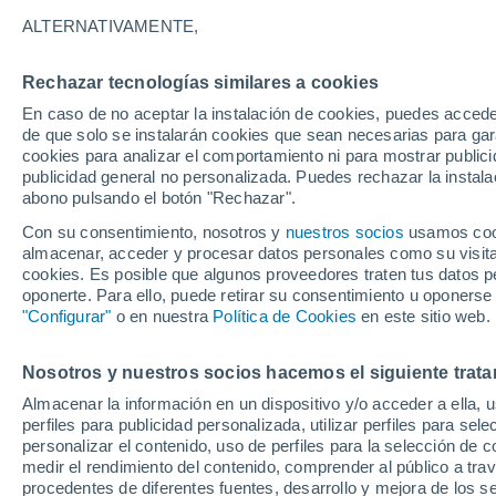
marzo y 31 de marzo
ALTERNATIVAMENTE,
Rechazar tecnologías similares a cookies
En caso de no aceptar la instalación de cookies, puedes acced
NOTICIAS
de que solo se instalarán cookies que sean necesarias para garan
La Luna llena afecta a 
cookies para analizar el comportamiento ni para mostrar publici
publicidad general no personalizada. Puedes rechazar la instala
La Luna llena sí afect
abono pulsando el botón "Rechazar".
Washington. En este e
una relación directa c
Con su consentimiento, nosotros y
nuestros socios
usamos cooki
almacenar, acceder y procesar datos personales como su visita e
cookies. Es posible que algunos proveedores traten tus datos pe
oponerte. Para ello, puede retirar su consentimiento u oponerse
"Configurar"
o en nuestra
Política de Cookies
en este sitio web.
FOTOS Y ANIMACIONE
Siluetas en Luna llena
Nosotros y nuestros socios hacemos el siguiente trata
¿Alguna vez has visto
Almacenar la información en un dispositivo y/o acceder a ella, 
perfiles para publicidad personalizada, utilizar perfiles para sele
personalizar el contenido, uso de perfiles para la selección de c
medir el rendimiento del contenido, comprender al público a tra
procedentes de diferentes fuentes, desarrollo y mejora de los se