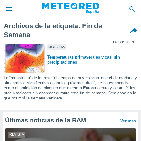
Archivos de la etiqueta: Fin de
privacidad
Semana
o de
14 Feb 2019
tiempo.com)
NOTICIAS
borado por
es para
Temperaturas primaverales y casi sin
ue la
precipitaciones
 que se
e calidad.
La “monotonía” de la frase “el tiempo de hoy es igual que el de mañana y
eder a este
sin cambios significativos para los próximos días”, se ha estancado
ediante las
como el anticiclón de bloqueo que afecta a Europa centra y oeste. Y las
opciones:
precipitaciones sin aparecer durante este fin de semana. Otra cosa es lo
que ocurrirá la semana venidera.
ookies y
e forma
Últimas noticias de la RAM
Ver más
d digital
ada, basada
REVISTA
mación