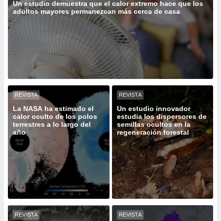
ediante
Un estudio demuestra que el calor extremo hace que los
adultos mayores permanezcan más cerca de casa
ecnologías
nos permite
estra
ara seguir
e contenido
stándares
ACEPTAR
sin coste.
Y
CONTINUAR
 botón
continuar",
REVISTA
REVISTA
der a la
CONFIGURACIÓN
La NASA ha estimado el
Un estudio innovador
ndo la
calor oculto de los polos
estudia los dispersores de
 de todas
terrestres a lo largo del
semillas ocultos en la
, ya sean
año
regeneración forestal
de nuestros
 nos
 y análisis
tamiento en
b, así como
un perfil
para
ublicidad y
REVISTA
REVISTA