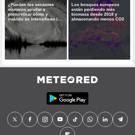
¿Pueden los sensores
Los bosques europeos
do en
sísmicos ayudar a
están perdiendo más
 mismo.
pronosticar cómo y
biomasa desde 2018 y
cuándo se intensifican los
almacenando menos CO2
sultar más
huracanes?
 en nuestra
 Cookies
y
ualquier
ento
 botón
ación de
kies
 disponible
e nuestra
.
IVAMENTE,
as
 a cookies
 no aceptar
ón de