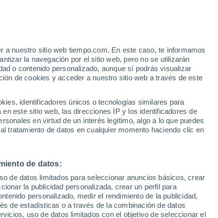
uintanilla del Monte
VIENTO
PRECIPITACIÓN
er a nuestro sitio web tiempo.com. En este caso, te informamos
12
15
18
21
00
03
06
09
12
15
18
21
00
tizar la navegación por el sitio web, pero no se utilizarán
dad o contenido personalizado, aunque sí podrás visualizar
ción de cookies y acceder a nuestro sitio web a través de este
32°
32°
es, identificadores únicos o tecnologías similares para
30°
n este sitio web, las direcciones IP y los identificadores de
28°
rsonales en virtud de un interés legítimo, algo a lo que puedes
26°
26°
 al tratamiento de datos en cualquier momento haciendo clic en
23°
21°
21°
19°
18°
17°
miento de datos:
17°
uso de datos limitados para seleccionar anuncios básicos, crear
ccionar la publicidad personalizada, crear un perfil para
2.3
ontenido personalizado, medir el rendimiento de la publicidad,
1.5
vés de estadísticas o a través de la combinación de datos
1
rvicios, uso de datos limitados con el objetivo de seleccionar el