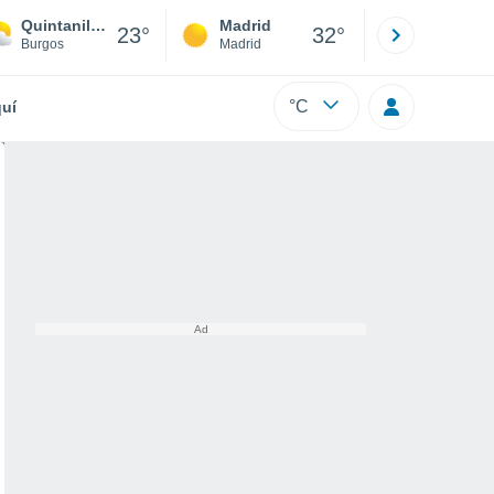
Quintanilla del Monte
Madrid
Barcelona
23°
32°
Burgos
Madrid
Barcelona
°C
uí