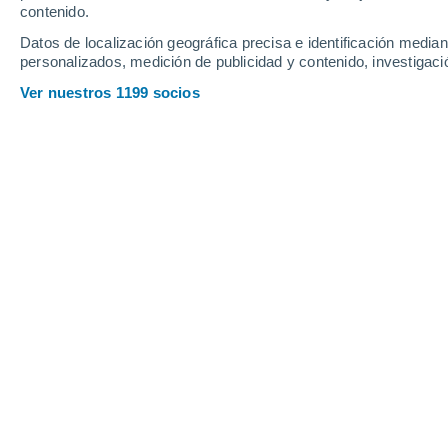
Jueves
6
Viernes
7
contenido.
Datos de localización geográfica precisa e identificación mediant
personalizados, medición de publicidad y contenido, investigació
Ver nuestros 1199 socios
La previsión del tiempo por horas e
JUEVES, 06 DE AGOSTO
La mayor parte del día
Parcialmente nuboso
Salida del sol a las
07:09
Puesta del sol a las
21:26
Primera luz a las
06:38
Última luz a las
21:57
Fase Lunar