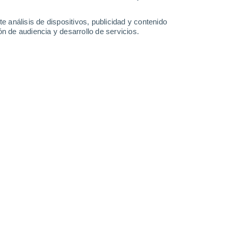
Sábado
8
e análisis de dispositivos, publicidad y contenido
n de audiencia y desarrollo de servicios.
n Quintanilla del Monte
17°
Cubierto
02:00
Sensación T.
17°
16°
Cubierto
05:00
Sensación T.
16°
16°
Cubierto
08:00
Sensación T.
16°
19°
Cubierto
11:00
Sensación T.
19°