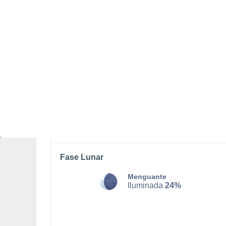
SÁBADO, 08 DE AGOSTO
Por la tarde
Chubascos tormentosos con
cielo parcialmente nuboso
Salida del sol a las
07:12
Puesta del sol a las
21:23
Primera luz a las
06:40
Última luz a las
21:54
Fase Lunar
Menguante
Iluminada
24%