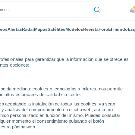
deos
Alertas
Radar
Mapas
Satélites
Modelos
Revista
Foro
El mundo
Esq
ofesionales para garantizar que la información que se ofrece es
entes opciones:
anilla del Monte
Por horas
ecogida mediante cookies o tecnologías similares, nos permite
on altos estándares de calidad sin coste.
la del Monte por horas
eb aceptando la instalación de todas las cookies, ya sean
 y análisis del comportamiento en el sitio web, así como
ntenido personalizado en función del mismo. Puedes consultar
alquier momento el consentimiento pulsando el botón
uestra página web.