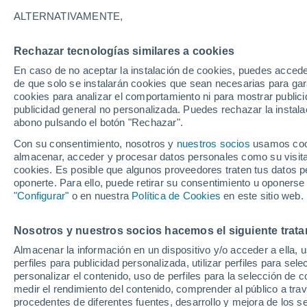
Gráfica del tiempo por horas en Q
ALTERNATIVAMENTE,
SÍMBOLO
TEMPERATURA
Rechazar tecnologías similares a cookies
En caso de no aceptar la instalación de cookies, puedes acced
00
03
06
09
12
15
18
21
00
03
06
09
de que solo se instalarán cookies que sean necesarias para garan
cookies para analizar el comportamiento ni para mostrar publici
publicidad general no personalizada. Puedes rechazar la instala
abono pulsando el botón "Rechazar".
Con su consentimiento, nosotros y
nuestros socios
usamos cooki
almacenar, acceder y procesar datos personales como su visita e
cookies. Es posible que algunos proveedores traten tus datos pe
26°
oponerte. Para ello, puede retirar su consentimiento u oponerse
25°
"Configurar"
o en nuestra
Política de Cookies
en este sitio web.
23°
18°
18°
17°
17°
Nosotros y nuestros socios hacemos el siguiente trata
17°
15°
15°
15°
Almacenar la información en un dispositivo y/o acceder a ella, 
perfiles para publicidad personalizada, utilizar perfiles para sele
personalizar el contenido, uso de perfiles para la selección de c
medir el rendimiento del contenido, comprender al público a tra
procedentes de diferentes fuentes, desarrollo y mejora de los se