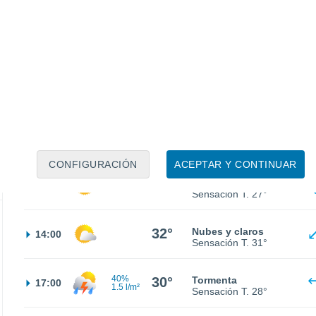
18°
Cielo despejado
02:00
Sensación T.
18°
17°
Cielo despejado
05:00
Sensación T.
17°
17°
Soleado
08:00
Sensación T.
17°
CONFIGURACIÓN
ACEPTAR Y CONTINUAR
26°
Soleado
11:00
Sensación T.
27°
32°
Nubes y claros
14:00
Sensación T.
31°
40%
30°
Tormenta
17:00
1.5 l/m²
Sensación T.
28°