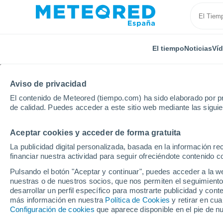
El tiempo
Noticias
Ví
Aviso de privacidad
El contenido de Meteored (tiempo.com) ha sido elaborado por pr
de calidad. Puedes acceder a este sitio web mediante las sigui
Aceptar cookies y acceder de forma gratuita
Inicio
Castilla y León
Provincia de Burgos
Quint
La publicidad digital personalizada, basada en la información r
financiar nuestra actividad para seguir ofreciéndote contenido c
El tiempo en Quintanil
Pulsando el botón "Aceptar y continuar", puedes acceder a la w
nuestras o de nuestros socios, que nos permiten el seguimiento
desarrollar un perfil específico para mostrarte publicidad y co
El Tiempo 1 - 7 días
Por horas
más información en nuestra
Política de Cookies
y retirar en cu
Configuración de cookies
que aparece disponible en el pie de n