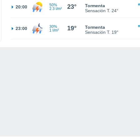
50%
23°
Tormenta
20:00
2.3 l/m²
Sensación T.
24°
30%
19°
Tormenta
23:00
1 l/m²
Sensación T.
19°