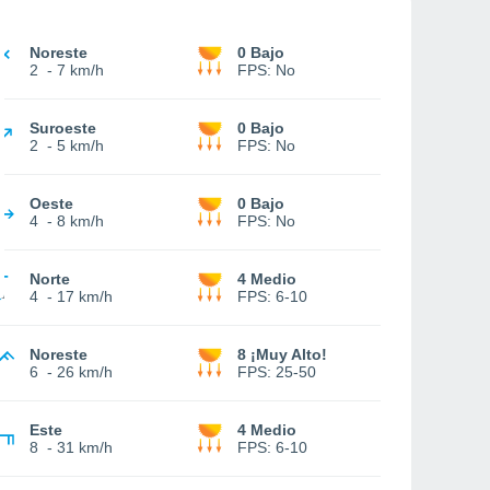
Noreste
0 Bajo
2
-
7 km/h
FPS:
No
Suroeste
0 Bajo
2
-
5 km/h
FPS:
No
Oeste
0 Bajo
4
-
8 km/h
FPS:
No
Norte
4 Medio
4
-
17 km/h
FPS:
6-10
Noreste
8 ¡Muy Alto!
6
-
26 km/h
FPS:
25-50
Este
4 Medio
8
-
31 km/h
FPS:
6-10