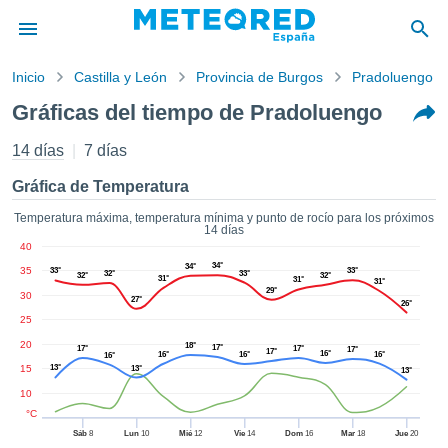
Inicio
Castilla y León
Provincia de Burgos
Pradoluengo
privacidad
Gráficas del tiempo de Pradoluengo
enido de
tiempo.com)
14 días
7 días
aborado por
ales para
Gráfica de Temperatura
ar que la
ón que se
Temperatura máxima, temperatura mínima y punto de rocío para los próximos
14 días
de calidad.
40
eder a este
34°
34°
35
ediante las
33°
33°
32°
33°
32°
32°
31°
31°
31°
 opciones:
29°
30
27°
26°
25
cookies y
20
18°
de forma
17°
17°
17°
17°
17°
16°
16°
16°
16°
16°
uita
15
13°
13°
13°
10
dad digital
ada, basada
°C
formación
Sáb
8
Lun
10
Mié
12
Vie
14
Dom
16
Mar
18
Jue
20