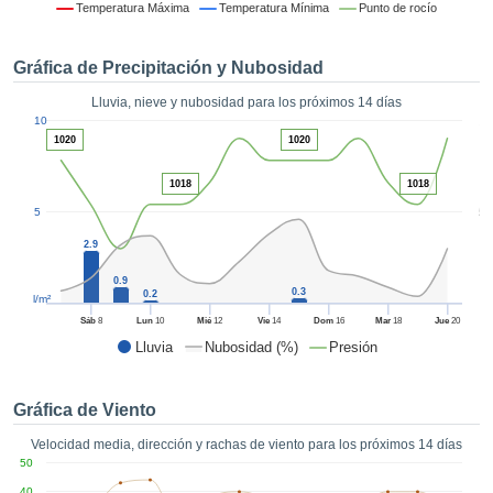
 mediante
Temperatura Máxima
Temperatura Mínima
Punto de rocío
tecnologías
nos permite
Gráfica de Precipitación y Nubosidad
r nuestra
para seguir
Lluvia, nieve y nubosidad para los próximos 14 días
e contenido
1
10
estándares
ACEPTAR
1020
1020
 sin coste.
Y
CONTINUAR
 el botón
1018
1018
continuar",
5
5
ceder a la
CONFIGURACIÓN
2.9
tando la
n de todas
0.9
s, ya sean
0.3
0.2
l/m²
de nuestros
Sáb
8
Lun
10
Mié
12
Vie
14
Dom
16
Mar
18
Jue
20
 que nos
Lluvia
Nubosidad (%)
Presión
ten el
 y análisis
tamiento en
Gráfica de Viento
b, así como
r un perfil
Velocidad media, dirección y rachas de viento para los próximos 14 días
ico para
50
ublicidad y
40