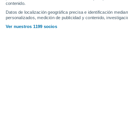
Viernes
7
Sábado
8
contenido.
Datos de localización geográfica precisa e identificación mediant
personalizados, medición de publicidad y contenido, investigació
Ver nuestros 1199 socios
La previsión del tiempo por horas en
VIERNES, 07 DE AGOSTO
Por la tarde
Calima con cielo despejado
Salida del sol a las
06:27
Puesta del sol a las
20:36
Primera luz a las
05:56
Última luz a las
21:06
Fase Lunar