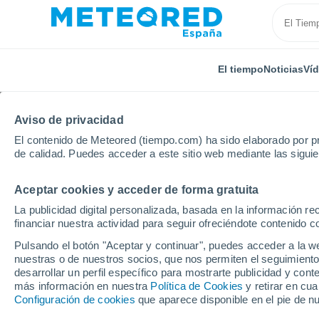
El tiempo
Noticias
Ví
Aviso de privacidad
El contenido de Meteored (tiempo.com) ha sido elaborado por pr
de calidad. Puedes acceder a este sitio web mediante las sigui
Aceptar cookies y acceder de forma gratuita
Inicio
Portugal
Distrito de Bragança
Vila De Ala
La publicidad digital personalizada, basada en la información r
financiar nuestra actividad para seguir ofreciéndote contenido c
El tiempo en Vila De A
Pulsando el botón "Aceptar y continuar", puedes acceder a la w
nuestras o de nuestros socios, que nos permiten el seguimiento
desarrollar un perfil específico para mostrarte publicidad y co
El Tiempo 1 - 7 días
Por horas
más información en nuestra
Política de Cookies
y retirar en cu
Configuración de cookies
que aparece disponible en el pie de n