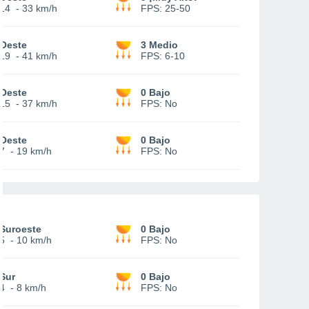
14
-
33 km/h
FPS:
25-50
Oeste
3 Medio
19
-
41 km/h
FPS:
6-10
Oeste
0 Bajo
15
-
37 km/h
FPS:
No
Oeste
0 Bajo
7
-
19 km/h
FPS:
No
Suroeste
0 Bajo
5
-
10 km/h
FPS:
No
Sur
0 Bajo
4
-
8 km/h
FPS:
No