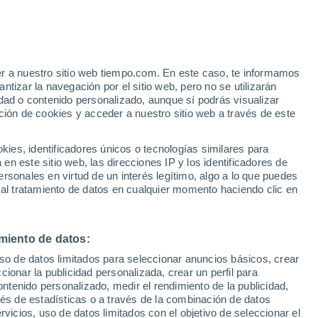
ila De Ala
VIENTO
PRECIPITACIÓN
er a nuestro sitio web tiempo.com. En este caso, te informamos
12
15
18
21
00
03
06
09
12
15
18
21
00
tizar la navegación por el sitio web, pero no se utilizarán
dad o contenido personalizado, aunque sí podrás visualizar
ción de cookies y acceder a nuestro sitio web a través de este
es, identificadores únicos o tecnologías similares para
32°
31°
n este sitio web, las direcciones IP y los identificadores de
29°
rsonales en virtud de un interés legítimo, algo a lo que puedes
28°
28°
 al tratamiento de datos en cualquier momento haciendo clic en
27°
27°
23°
22°
22°
miento de datos:
18°
uso de datos limitados para seleccionar anuncios básicos, crear
18°
16°
ccionar la publicidad personalizada, crear un perfil para
ontenido personalizado, medir el rendimiento de la publicidad,
vés de estadísticas o a través de la combinación de datos
rvicios, uso de datos limitados con el objetivo de seleccionar el