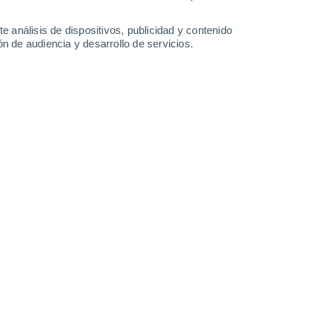
Domingo
9
e análisis de dispositivos, publicidad y contenido
n de audiencia y desarrollo de servicios.
 Vila De Ala
20°
Cielo despejado
02:00
Sensación T.
20°
18°
Cielo despejado
05:00
Sensación T.
18°
20°
Soleado
08:00
Sensación T.
20°
27°
Soleado
11:00
Sensación T.
27°