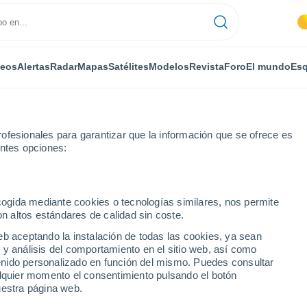
deos
Alertas
Radar
Mapas
Satélites
Modelos
Revista
Foro
El mundo
Esq
ofesionales para garantizar que la información que se ofrece es
entes opciones:
Por horas
ecogida mediante cookies o tecnologías similares, nos permite
on altos estándares de calidad sin coste.
la por horas
eb aceptando la instalación de todas las cookies, ya sean
 y análisis del comportamiento en el sitio web, así como
ntenido personalizado en función del mismo. Puedes consultar
alquier momento el consentimiento pulsando el botón
uestra página web.