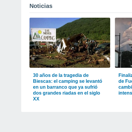
Noticias
30 años de la tragedia de
Finali
Biescas: el camping se levantó
de Fu
en un barranco que ya sufrió
cambió
dos grandes riadas en el siglo
intens
XX