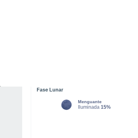
DOMINGO, 09 DE AGOSTO
La mayor parte del día
Soleado
Salida del sol a las
06:29
Puesta del sol a las
20:33
Primera luz a las
05:59
Última luz a las
21:04
Fase Lunar
Menguante
Iluminada
15%