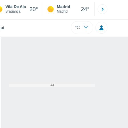
Vila De Ala
Madrid
Barcelona
20°
24°
Bragança
Madrid
Barcelona
°C
uí