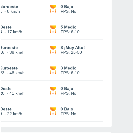
Noroeste
0 Bajo
1
-
8 km/h
FPS:
No
Oeste
5 Medio
4
-
17 km/h
FPS:
6-10
Suroeste
8 ¡Muy Alto!
16
-
38 km/h
FPS:
25-50
Suroeste
3 Medio
23
-
48 km/h
FPS:
6-10
Oeste
0 Bajo
20
-
41 km/h
FPS:
No
Oeste
0 Bajo
9
-
22 km/h
FPS:
No