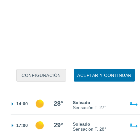
18°
Cielo despejado
02:00
Sensación T.
18°
16°
Cielo despejado
05:00
Sensación T.
16°
18°
Soleado
08:00
Sensación T.
18°
CONFIGURACIÓN
ACEPTAR Y CONTINUAR
23°
Soleado
11:00
Sensación T.
25°
28°
Soleado
14:00
Sensación T.
27°
29°
Soleado
17:00
Sensación T.
28°