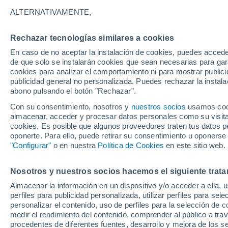
Gráfica del tiempo por horas en V
ALTERNATIVAMENTE,
SÍMBOLO
TEMPERATURA
Rechazar tecnologías similares a cookies
En caso de no aceptar la instalación de cookies, puedes acced
00
03
06
09
12
15
18
21
00
03
06
09
de que solo se instalarán cookies que sean necesarias para garan
cookies para analizar el comportamiento ni para mostrar publici
publicidad general no personalizada. Puedes rechazar la instala
abono pulsando el botón "Rechazar".
Con su consentimiento, nosotros y
nuestros socios
usamos cooki
32°
32°
almacenar, acceder y procesar datos personales como su visita e
cookies. Es posible que algunos proveedores traten tus datos pe
28°
oponerte. Para ello, puede retirar su consentimiento u oponerse
27°
"Configurar"
o en nuestra
Política de Cookies
en este sitio web.
23°
21°
20°
Nosotros y nuestros socios hacemos el siguiente trata
20°
20°
19°
18°
Almacenar la información en un dispositivo y/o acceder a ella, 
perfiles para publicidad personalizada, utilizar perfiles para sele
personalizar el contenido, uso de perfiles para la selección de c
medir el rendimiento del contenido, comprender al público a tra
procedentes de diferentes fuentes, desarrollo y mejora de los se