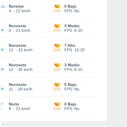
Noreste
0 Bajo
4
-
12 km/h
FPS:
No
Noroeste
4 Medio
6
-
21 km/h
FPS:
6-10
Noroeste
7 Alto
12
-
33 km/h
FPS:
15-25
Noroeste
3 Medio
12
-
35 km/h
FPS:
6-10
Noroeste
0 Bajo
11
-
28 km/h
FPS:
No
Norte
0 Bajo
8
-
21 km/h
FPS:
No