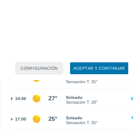
17°
Parcialmente nuboso
02:00
Sensación T.
17°
16°
Neblina
05:00
Sensación T.
16°
18°
Neblina
08:00
Sensación T.
18°
CONFIGURACIÓN
ACEPTAR Y CONTINUAR
24°
Soleado
11:00
Sensación T.
25°
27°
Soleado
14:00
Sensación T.
28°
25°
Soleado
17:00
Sensación T.
26°