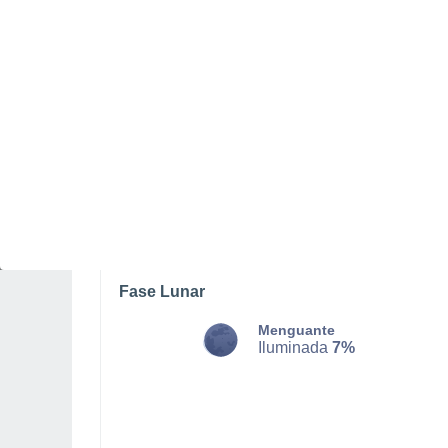
LUNES, 10 DE AGOSTO
De madrugada
Neblina
Salida del sol a las
06:38
Puesta del sol a las
20:38
Primera luz a las
06:08
Última luz a las
21:08
Fase Lunar
Menguante
Iluminada
7%