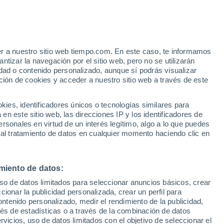
Vale de Cambra
VIENTO
PRECIPITACIÓN
er a nuestro sitio web tiempo.com. En este caso, te informamos
12
15
18
21
00
03
06
09
12
15
18
21
00
tizar la navegación por el sitio web, pero no se utilizarán
dad o contenido personalizado, aunque sí podrás visualizar
ción de cookies y acceder a nuestro sitio web a través de este
es, identificadores únicos o tecnologías similares para
n este sitio web, las direcciones IP y los identificadores de
27°
26°
rsonales en virtud de un interés legítimo, algo a lo que puedes
25°
25°
25°
 al tratamiento de datos en cualquier momento haciendo clic en
24°
21°
21°
miento de datos:
18°
18°
17°
17°
uso de datos limitados para seleccionar anuncios básicos, crear
16°
ccionar la publicidad personalizada, crear un perfil para
ontenido personalizado, medir el rendimiento de la publicidad,
vés de estadísticas o a través de la combinación de datos
rvicios, uso de datos limitados con el objetivo de seleccionar el