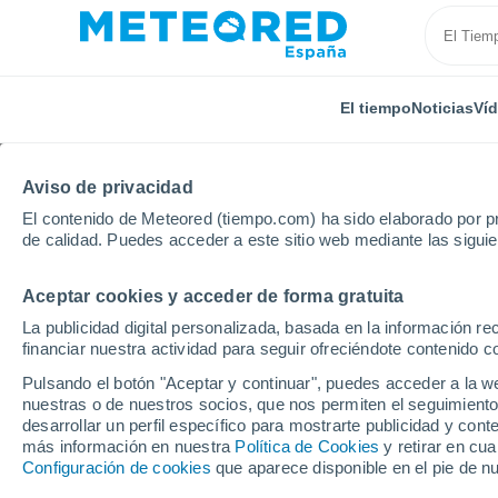
El tiempo
Noticias
Ví
Aviso de privacidad
El contenido de Meteored (tiempo.com) ha sido elaborado por pr
de calidad. Puedes acceder a este sitio web mediante las sigui
Aceptar cookies y acceder de forma gratuita
Inicio
Portugal
Distrito de Aveiro
Vale de Cambr
La publicidad digital personalizada, basada en la información r
financiar nuestra actividad para seguir ofreciéndote contenido c
El tiempo en Vale de 
Pulsando el botón "Aceptar y continuar", puedes acceder a la w
nuestras o de nuestros socios, que nos permiten el seguimiento
desarrollar un perfil específico para mostrarte publicidad y co
El Tiempo 1 - 7 días
Por horas
más información en nuestra
Política de Cookies
y retirar en cu
Configuración de cookies
que aparece disponible en el pie de n