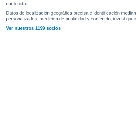
Sábado
8
Domingo
9
contenido.
Datos de localización geográfica precisa e identificación mediant
personalizados, medición de publicidad y contenido, investigació
Ver nuestros 1199 socios
La previsión del tiempo por horas e
SÁBADO, 08 DE AGOSTO
Por la mañana
Niebla
Salida del sol a las
06:36
Puesta del sol a las
20:41
Primera luz a las
06:06
Última luz a las
21:11
Fase Lunar