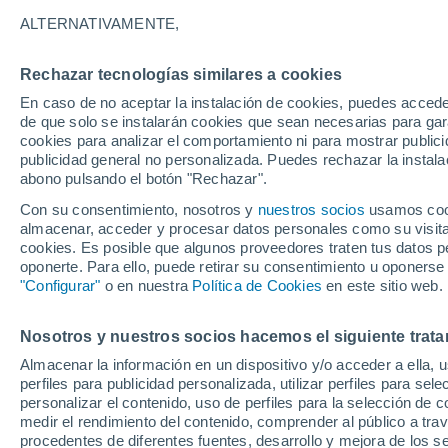
Gráfica del tiempo por horas en 
ALTERNATIVAMENTE,
SÍMBOLO
TEMPERATURA
Rechazar tecnologías similares a cookies
En caso de no aceptar la instalación de cookies, puedes acced
00
03
06
09
12
15
18
21
00
03
06
09
de que solo se instalarán cookies que sean necesarias para garan
cookies para analizar el comportamiento ni para mostrar publici
publicidad general no personalizada. Puedes rechazar la instala
abono pulsando el botón "Rechazar".
Con su consentimiento, nosotros y
nuestros socios
usamos cooki
28°
almacenar, acceder y procesar datos personales como su visita e
26°
26°
cookies. Es posible que algunos proveedores traten tus datos pe
oponerte. Para ello, puede retirar su consentimiento u oponerse
"Configurar"
o en nuestra
Política de Cookies
en este sitio web.
22°
20°
20°
19°
19°
19°
19°
Nosotros y nuestros socios hacemos el siguiente trata
18°
Almacenar la información en un dispositivo y/o acceder a ella, 
perfiles para publicidad personalizada, utilizar perfiles para sele
personalizar el contenido, uso de perfiles para la selección de c
medir el rendimiento del contenido, comprender al público a tra
procedentes de diferentes fuentes, desarrollo y mejora de los se