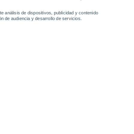
Lunes
10
e análisis de dispositivos, publicidad y contenido
n de audiencia y desarrollo de servicios.
n Vale de Cambra
20°
Calima
02:00
Sensación T.
20°
19°
Calima
05:00
Sensación T.
19°
20°
Calima
08:00
Sensación T.
20°
26°
Calima
11:00
Sensación T.
27°