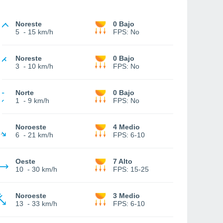
Noreste
0 Bajo
5
-
15 km/h
FPS:
No
Noreste
0 Bajo
3
-
10 km/h
FPS:
No
Norte
0 Bajo
1
-
9 km/h
FPS:
No
Noroeste
4 Medio
6
-
21 km/h
FPS:
6-10
Oeste
7 Alto
10
-
30 km/h
FPS:
15-25
Noroeste
3 Medio
13
-
33 km/h
FPS:
6-10