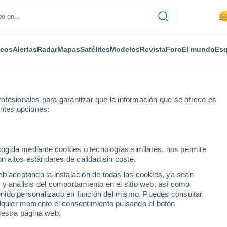
deos
Alertas
Radar
Mapas
Satélites
Modelos
Revista
Foro
El mundo
Esq
ofesionales para garantizar que la información que se ofrece es
entes opciones:
a
Por horas
ecogida mediante cookies o tecnologías similares, nos permite
on altos estándares de calidad sin coste.
Cambra por horas
eb aceptando la instalación de todas las cookies, ya sean
 y análisis del comportamiento en el sitio web, así como
ntenido personalizado en función del mismo. Puedes consultar
alquier momento el consentimiento pulsando el botón
uestra página web.