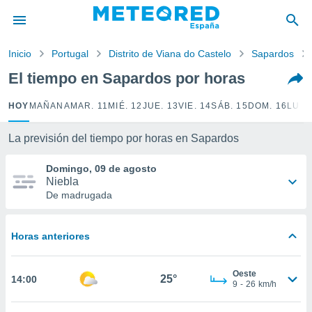
privacidad
o de
Inicio
Portugal
Distrito de Viana do Castelo
Sapardos
tiempo.com)
borado por
El tiempo en Sapardos por horas
es para
ue la
HOY
MAÑANA
MAR. 11
MIÉ. 12
JUE. 13
VIE. 14
SÁB. 15
DOM. 16
LUN.
 que se
e calidad.
eder a este
La previsión del tiempo por horas en Sapardos
ediante las
opciones:
Domingo, 09 de agosto
Niebla
ookies y
De madrugada
e forma
Horas anteriores
d digital
ada, basada
mación
Oeste
ediante
25°
14:00
9
-
26
km/h
ecnologías
nos permite