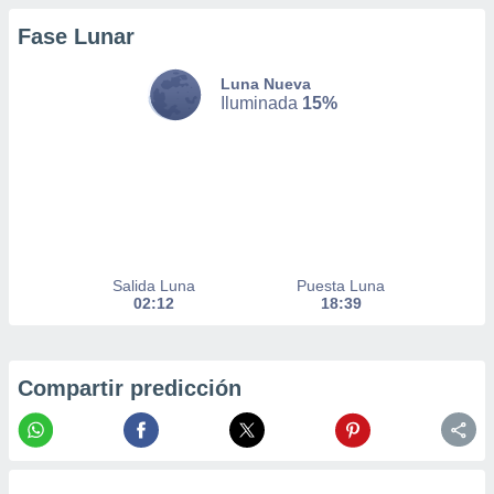
nto,
Fase Lunar
cios
Luna Nueva
kies,
Iluminada
15%
ores únicos
as similares
nar,
rocesar
onales como
 este sitio
recciones IP
ficadores de
 posible
Salida Luna
Puesta Luna
s
02:12
18:39
 traten tus
nales en
 interés
go a lo que
Compartir predicción
nerte. Para
retirar su
ento u
 de datos