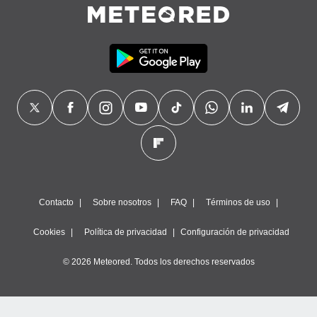
precisa e
ión mediante
, publicidad
dos,
 publicidad
,
ón de
 desarrollo
s.
tros 1199
ios
Contacto
Sobre nosotros
FAQ
Términos de uso
Cookies
Política de privacidad
Configuración de privacidad
© 2026 Meteored. Todos los derechos reservados