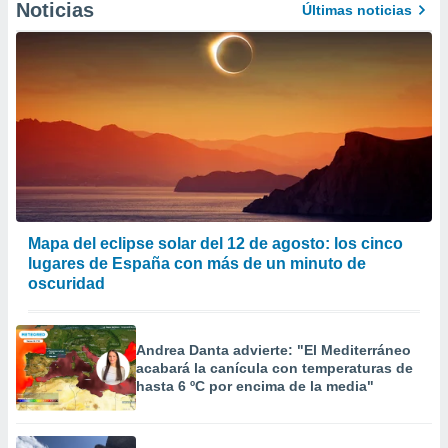
Noticias
Últimas noticias
er momento
ic en
o en
 Cookies
en
eb.
y
socios
el
to de
Mapa del eclipse solar del 12 de agosto: los cinco
lugares de España con más de un minuto de
la
oscuridad
 en un
 y/o acceder
 de datos
ara
Andrea Danta advierte: "El Mediterráneo
 anuncios
acabará la canícula con temperaturas de
ar perfiles
hasta 6 ºC por encima de la media"
idad
a, utilizar
a