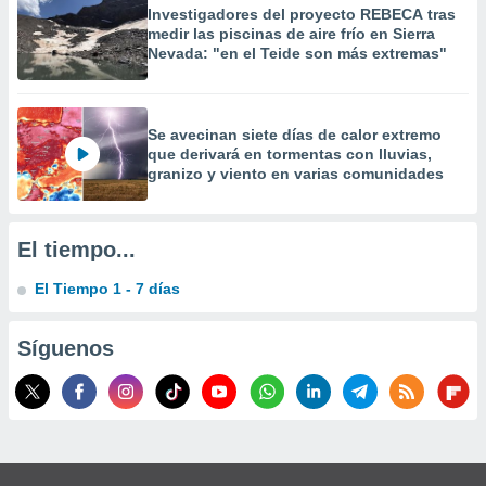
 la
Investigadores del proyecto REBECA tras
medir las piscinas de aire frío en Sierra
Nevada: "en el Teide son más extremas"
da, crear un
personalizar
o, uso de
a la
Se avecinan siete días de calor extremo
e contenido
que derivará en tormentas con lluvias,
do, medir el
granizo y viento en varias comunidades
 de la
medir el
 del
 comprender
El tiempo...
 través de
s o a través
El Tiempo 1 - 7 días
nación de
edentes de
fuentes,
Síguenos
y mejora de
os, uso de
ados con el
 seleccionar
o.
calización