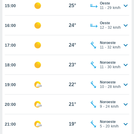
estra
Oeste
25°
15:00
ara seguir
11
-
29
km/h
e contenido
stándares
ACEPTAR
Oeste
sin coste.
24°
16:00
Y
12
-
32
km/h
CONTINUAR
 botón
continuar",
Noroeste
24°
17:00
der a la
CONFIGURACIÓN
11
-
32
km/h
ndo la
 de todas
, ya sean
Noroeste
23°
18:00
11
-
30
km/h
de nuestros
 nos
Noroeste
22°
19:00
 y análisis
10
-
28
km/h
tamiento en
b, así como
un perfil
Noroeste
21°
20:00
9
-
24
km/h
para
ublicidad y
Noroeste
19°
21:00
do en
5
-
20
km/h
 mismo.