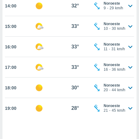
estra
Noroeste
32°
14:00
ara seguir
9
-
29
km/h
e contenido
stándares
ACEPTAR
Noroeste
sin coste.
33°
15:00
Y
10
-
30
km/h
CONTINUAR
 botón
continuar",
Noroeste
33°
16:00
der a la
CONFIGURACIÓN
11
-
31
km/h
ndo la
 de todas
, ya sean
Noroeste
33°
17:00
16
-
36
km/h
de nuestros
 nos
Noroeste
30°
18:00
 y análisis
20
-
44
km/h
tamiento en
b, así como
un perfil
Noroeste
28°
19:00
21
-
45
km/h
para
ublicidad y
do en
 mismo.