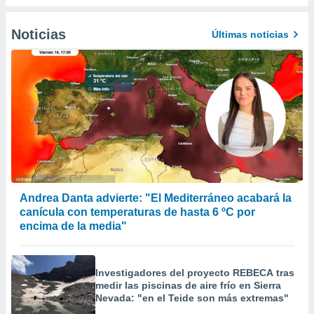
er momento
ic en
Noticias
Últimas noticias
o en
 Cookies
en
eb.
y
socios
el
to de
la
Andrea Danta advierte: "El Mediterráneo acabará la
 en un
canícula con temperaturas de hasta 6 ºC por
 y/o acceder
encima de la media"
 de datos
ara
 anuncios
ar perfiles
Investigadores del proyecto REBECA tras
idad
medir las piscinas de aire frío en Sierra
a, utilizar
Nevada: "en el Teide son más extremas"
a