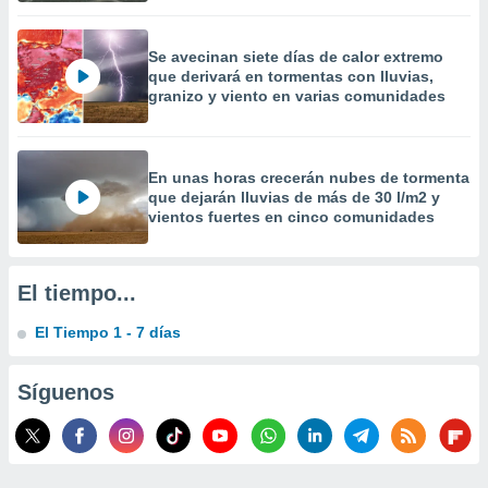
 la
da, crear un
Se avecinan siete días de calor extremo
personalizar
que derivará en tormentas con lluvias,
granizo y viento en varias comunidades
o, uso de
a la
e contenido
do, medir el
En unas horas crecerán nubes de tormenta
 de la
que dejarán lluvias de más de 30 l/m2 y
medir el
vientos fuertes en cinco comunidades
 del
 comprender
 través de
s o a través
El tiempo...
nación de
edentes de
El Tiempo 1 - 7 días
fuentes,
y mejora de
os, uso de
Síguenos
ados con el
 seleccionar
o.
calización