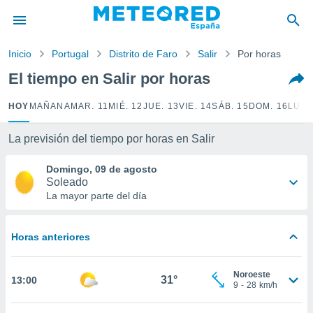
privacidad
o de
Inicio
Portugal
Distrito de Faro
Salir
Por horas
tiempo.com)
borado por
El tiempo en Salir por horas
es para
ue la
HOY
MAÑANA
MAR. 11
MIÉ. 12
JUE. 13
VIE. 14
SÁB. 15
DOM. 16
LUN.
 que se
e calidad.
eder a este
La previsión del tiempo por horas en Salir
ediante las
opciones:
Domingo, 09 de agosto
Soleado
ookies y
La mayor parte del día
e forma
Horas anteriores
d digital
ada, basada
mación
Noroeste
ediante
31°
13:00
9
-
28
km/h
ecnologías
nos permite