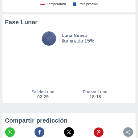
Temperatura
Precipitación
nto,
cios
Fase Lunar
kies,
ores únicos
Luna Nueva
as similares
Iluminada
15%
nar,
rocesar
onales como
 este sitio
recciones IP
ficadores de
 posible
s
 traten tus
Salida Luna
Puesta Luna
nales en
02:29
18:18
 interés
go a lo que
nerte. Para
retirar su
Compartir predicción
ento u
 de datos