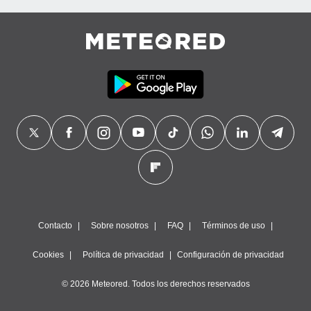
precisa e
ión mediante
, publicidad
dos,
 publicidad
,
ón de
 desarrollo
s.
tros 1199
ios
Contacto
Sobre nosotros
FAQ
Términos de uso
Cookies
Política de privacidad
Configuración de privacidad
© 2026 Meteored. Todos los derechos reservados