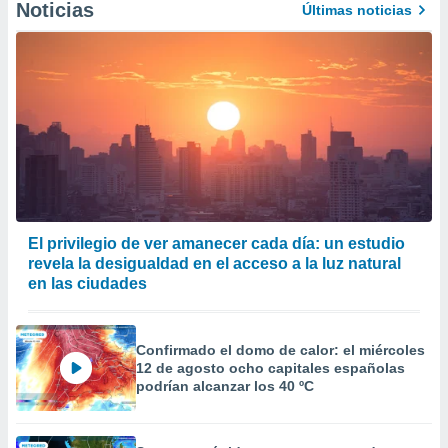
Noticias
Últimas noticias
er momento
ic en
o en
 Cookies
en
eb.
y
socios
el
to de
El privilegio de ver amanecer cada día: un estudio
revela la desigualdad en el acceso a la luz natural
la
en las ciudades
 en un
 y/o acceder
 de datos
ara
Confirmado el domo de calor: el miércoles
 anuncios
12 de agosto ocho capitales españolas
ar perfiles
podrían alcanzar los 40 ºC
idad
a, utilizar
a