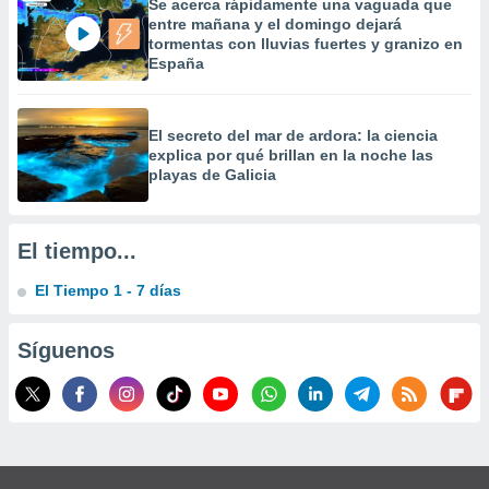
Se acerca rápidamente una vaguada que
 la
entre mañana y el domingo dejará
tormentas con lluvias fuertes y granizo en
da, crear un
España
personalizar
o, uso de
a la
El secreto del mar de ardora: la ciencia
e contenido
explica por qué brillan en la noche las
do, medir el
playas de Galicia
 de la
medir el
 del
 comprender
El tiempo...
 través de
s o a través
El Tiempo 1 - 7 días
nación de
edentes de
fuentes,
Síguenos
y mejora de
os, uso de
ados con el
 seleccionar
o.
calización