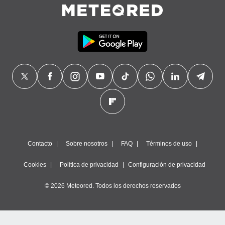
precisa e
ión mediante
, publicidad
dos,
 publicidad
,
ón de
 desarrollo
s.
tros 1199
ios
Contacto
Sobre nosotros
FAQ
Términos de uso
Cookies
Política de privacidad
Configuración de privacidad
© 2026 Meteored. Todos los derechos reservados