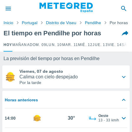
privacidad
o de
Inicio
Portugal
Distrito de Viseu
Pendilhe
Por horas
tiempo.com)
borado por
El tiempo en Pendilhe por horas
es para
ue la
HOY
MAÑANA
DOM. 09
LUN. 10
MAR. 11
MIÉ. 12
JUE. 13
VIE. 14
SÁB.
 que se
e calidad.
eder a este
La previsión del tiempo por horas en Pendilhe
ediante las
opciones:
Viernes, 07 de agosto
Calima con cielo despejado
ookies y
Por la tarde
e forma
Horas anteriores
d digital
ada, basada
mación
Oeste
ediante
30°
14:00
13
-
33
km/h
ecnologías
nos permite