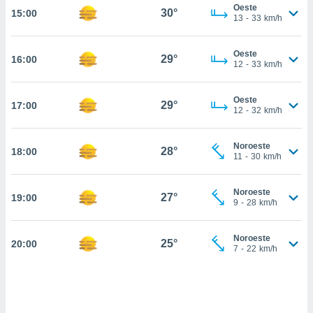
estra
Oeste
30°
15:00
ara seguir
13
-
33
km/h
e contenido
stándares
ACEPTAR
Oeste
sin coste.
29°
16:00
Y
12
-
33
km/h
CONTINUAR
 botón
continuar",
Oeste
29°
17:00
der a la
CONFIGURACIÓN
12
-
32
km/h
ndo la
 de todas
, ya sean
Noroeste
28°
18:00
11
-
30
km/h
de nuestros
 nos
Noroeste
27°
19:00
 y análisis
9
-
28
km/h
tamiento en
b, así como
un perfil
Noroeste
25°
20:00
7
-
22
km/h
para
ublicidad y
do en
 mismo.